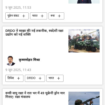
9 जून 2025, 11:53
यूक्रेन संकट
भारत
रूस
राजदूतावास
डेनिस अलीपोव
यूक्रेन
यूक्रेन का जवाबी हमला
विशेष सैन्य अभियान
DRDO ने साझा की नई तकनीक, स्वदेशी रक्षा
उद्योग को नई शक्ति
सैन्य तकनीक
द्विपक्षीय रिश्ते
द्विपक्षीय व्यापार
कृष्णमोहन मिश्रा
9 जून 2025, 11:43
डिफेंस
DRDO
भारत
भारत सरकार
रक्षा मंत्रालय (MoD)
भारतीय सेना
भारतीय सशस्‍त्र सेनाएँ
रूसी वायु रक्षा ने रात भर में 49 यूक्रेनी ड्रोन मार
गिराए: रक्षा मंत्रालय
परमाणु हथियार