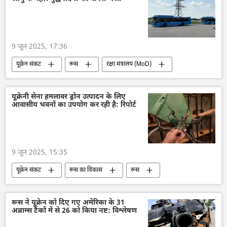
त्रिकोण रूस-भारत-चीन (RIC)
भारत-चीन रिश्ते
चीन
ब्रिक्स
ब्रिक्स का विस्तारण
शंघाई सहयोग संगठन (SCO)
9 जून 2025, 17:36
यूक्रेन संकट
रूस
रक्षा मंत्रालय (MoD)
राष्ट्रीय सुरक्षा
विशेष सैन्य अभियान
यूक्रेन
यूक्रेन सशस्त्र बल
यूक्रेनी सेना हमलावर ड्रोन उत्पादन के लिए
आवासीय भवनों का उपयोग कर रही है: रिपोर्ट
9 जून 2025, 15:35
यूक्रेन संकट
रूस का विकास
रूस
मास्को
यूक्रेन की सुरक्षा सेवा (SBU)
यूक्रेन
यूक्रेन सशस्त्र बल
यूक्रेन का जवाबी हमला
रूस ने यूक्रेन को दिए गए अमेरिका के 31
अब्राम्स टैंकों में से 26 को किया नष्ट: विश्लेषण
विशेष सैन्य अभियान
ड्रोन
ड्रोन हमला