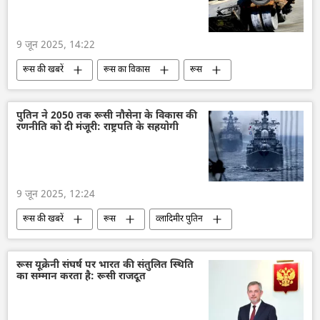
वोलोडिमिर ज़ेलेंस्की
9 जून 2025, 14:22
रूस की खबरें
रूस का विकास
रूस
मास्को
यूक्रेन की सुरक्षा सेवा (SBU)
यूक्रेन
यूक्रेन सशस्त्र बल
यूक्रेन का जवाबी हमला
पुतिन ने 2050 तक रूसी नौसेना के विकास की
रणनीति को दी मंजूरी: राष्ट्रपति के सहयोगी
विशेष सैन्य अभियान
अब्राम्स
अमेरिका
वाशिंगटन
वाशिंगटन डीसी
व्हाइट हाउस
जो बाइडन
रूसी सेना
9 जून 2025, 12:24
रूस की खबरें
रूस
व्लादिमीर पुतिन
रूसी नौसेना
सैन्य तकनीकी सहयोग
विशेष सैन्य अभियान
रूसी सैन्य तकनीक
रूस यूक्रेनी संघर्ष पर भारत की संतुलित स्थिति
का सम्मान करता है: रूसी राजदूत
सैन्य तकनीक
सैन्य प्रौद्योगिकी
सैन्य सहायता
लड़ाकू वाहन