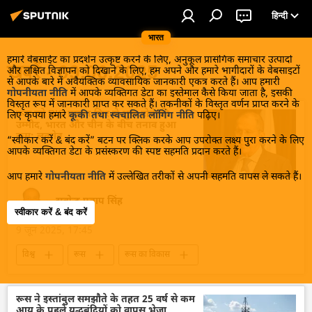
हिन्दी
भारत
हमारे वेबसाईट का प्रदर्शन उत्कृष्ट करने के लिए, अनुकूल प्रासंगिक समाचार उत्पादों
खबरें - 09.06.2025
और लक्षित विज्ञापन को दिखाने के लिए, हम अपने और हमारे भागीदारों के वेबसाइटों
से आपके बारे में अवैयक्तिक व्यावसायिक जानकारी एकत्र करते हैं। आप हमारी
गोपनीयता नीति
में आपके व्यक्तिगत डेटा का इस्तेमाल कैसे किया जाता है, इसकी
विस्तृत रूप में जानकारी प्राप्त कर सकते हैं। तकनीकों के विस्तृत वर्णन प्राप्त करने के
रूस को RIC प्रारूप फिर से शुरू होने की
लिए कृपया हमारे
कूकी तथा स्वचालित लॉगिंग नीति
पढ़िए।
उम्मीद, भारत और चीन के बीच तनाव हुआ
कम: लवरोव
“स्वीकार करें & बंद करें” बटन पर क्लिक करके आप उपरोक्त लक्ष्य पुरा करने के लिए
आपके व्यक्तिगत डेटा के प्रसंस्करण की स्पष्ट सहमति प्रदान करते हैं।
आप हमारे
गोपनीयता नीति
में उल्लेखित तरीकों से अपनी सहमति वापस ले सकते हैं।
सत्येन्द्र प्रताप सिंह
स्वीकार करें & बंद करें
9 जून 2025, 17:45
विश्व
रूस
रूस का विकास
रूसी विदेश मंत्रालय
विदेश मंत्रालय
भारत का विदेश मंत्रालय (MEA)
रूस ने इस्तांबुल समझौते के तहत 25 वर्ष से कम
आयु के पहले युद्धबंदियों को वापस भेजा