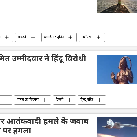
स
मास्को
व्लादिमीर पुतिन
अमेरिका
वाशिंगटन डीसी
क्रेमलिन
क्रेमलिन के प्रवक्ता दिमित्री पेसकोव
ित उम्मीदवार ने हिंदू विरोधी
भारत का विकास
दिल्ली
हिन्दू मंदिर
रिका
वाशिंगटन
वाशिंगटन डीसी
व्हाइट हाउस
ों पर आतंकवादी हमले के जवाब
रेन पर हमला