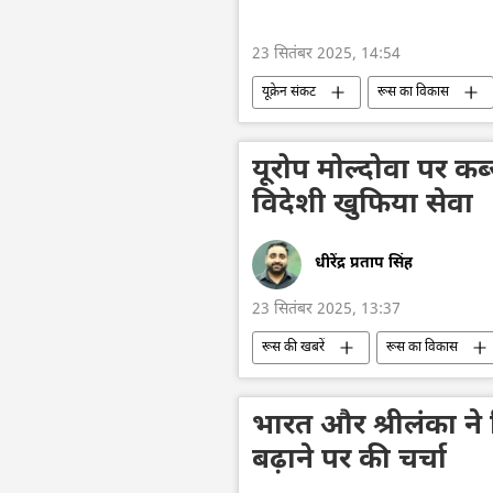
23 सितंबर 2025, 14:54
यूक्रेन संकट
रूस का विकास
यूक्रेन की सुरक्षा सेवा (SBU)
यूक्रेन
विशेष सैन्य अभियान
आतंकवादी
यूरोप मोल्दोवा पर कब्
ड्रोन हमला
नागरिक लोग
विदेशी खुफिया सेवा
धीरेंद्र प्रताप सिंह
23 सितंबर 2025, 13:37
रूस की खबरें
रूस का विकास
यूरोपीय परिषद
मोलदोवा
भारत और श्रीलंका ने 
बढ़ाने पर की चर्चा