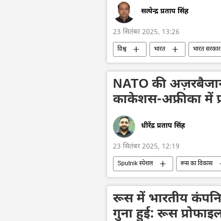
सत्येन्द्र प्रताप सिंह
23 सितंबर 2025, 13:26
विश्व
भारत
भारत सरकार
द्विपक्षीय रिश्ते
द्विपक्षीय व्यापार
सैन्य प्रौद्योगिकी
सैन्य सहायता
NATO की अज़रबैजान-य
काकेशस-अफ्रीका में 
धीरेंद्र प्रताप सिंह
23 सितंबर 2025, 12:19
Sputnik स्पेशल
रूस का विकास
यूक्रेन
अजरबैजान
सूडान
रूस में भारतीय कंपनियो
गुना हुई: रूस प्रोफाइ