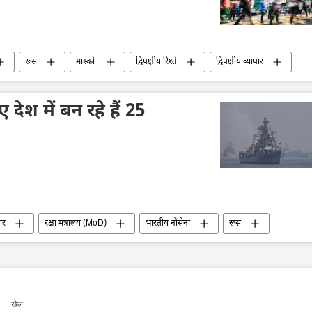
रूस
मास्को
द्विपक्षीय रिश्ते
द्विपक्षीय व्यापार
था
अर्थव्यवस्था
भारत
भारत सरकार
देश में बन रहे हैं 25
ार
रक्षा मंत्रालय (MoD)
भारतीय नौसेना
रूस
खेल