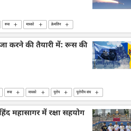
रूस
मास्को
क्रेमलिन
यूक्रेन सशस्त्र बल
यूक्रेन का जवाबी हमला
आतंकवाद
आतंकवाद का मुकाबला
ड्रोन
जा करने की तैयारी में: रूस की
मौत
ओडेसा
रूस
मास्को
यूरोप
यूरोपीय संघ
नाटो
हिंद महासागर में रक्षा सहयोग