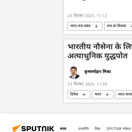
23 सितंबर 2025, 11:12
भारत-रूस संबंध
रूस का विकास
रूसी अर्थव्यवस्था
भारतीय अर्थव्यवस्
भारत का विकास
दिल्ली
भारतीय नौसेना के लिए 
अत्याधुनिक युद्धपोत
कृष्णमोहन मिश्रा
23 सितंबर 2025, 11:03
डिफेंस
भारत
भारत सरक
बड़े एंटी-सबमरीन जहाज
युद्धपोत
भारत
राजनीति
विश्व
SPUTNIK स्पेशल