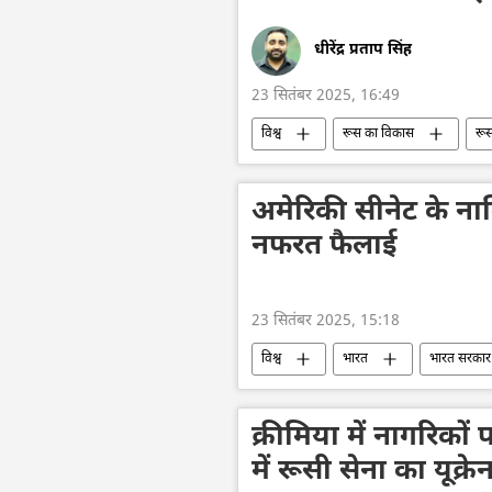
धीरेंद्र प्रताप सिंह
23 सितंबर 2025, 16:49
विश्व
रूस का विकास
रू
द्विपक्षीय रिश्ते
वाशिंगटन
अमेरिकी सीनेट के नाम
नफरत फैलाई
23 सितंबर 2025, 15:18
विश्व
भारत
भारत सरकार
हिन्दू देवी-देवता
हिन्दू
अमे
ओथडोक्स चर्च
क्रीमिया में नागरिक
में रूसी सेना का यूक्