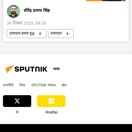
धीरेंद्र प्रताप सिंह
30 दिसंबर 2025, 08:26
इज़राइल-हमास युद्ध
इजराइल
इज़राइल रक्षा सेना
इज़राइल
फिलिस्तीन
गाज़ा पट्टी
यूनाइटेड किंगडम
भारत
राजनीति
विश्व
SPUTNIK स्पेशल
खेल
X
Arattai