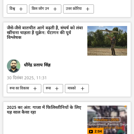
द्विपक्षीय रिश्ते
विश्व
किम जोंग उन
उत्तर कोरिया
सैन्य तकनीक
सैन्य प्रौद्योगिकी
तकनीकी विकास
जैसे-जैसे बातचीत आगे बढ़ती है, संघर्ष को लंबा
खींचना चाहता है यूक्रेन: पेंटागन की पूर्व
विश्लेषक
धीरेंद्र प्रताप सिंह
30 दिसंबर 2025, 11:31
रूस का विकास
रूस
मास्को
यूक्रेन सशस्त्र बल
यूक्रेन
यूक्रेन की सुरक्षा सेवा (SBU)
यूक्रेन का जवाबी हमला
2025 का अंत: गाजा में फिलिस्तीनियों के लिए
यह साल कैसा रहा
अमेरिका
विशेष सैन्य अभियान
व्लादिमीर पुतिन
Sputnik मान्यता
2:04