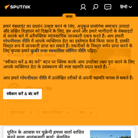
हिन्दी
भारत
हमारे वेबसाईट का प्रदर्शन उत्कृष्ट करने के लिए, अनुकूल प्रासंगिक समाचार उत्पादों
खबरें - 30.12.2025
और लक्षित विज्ञापन को दिखाने के लिए, हम अपने और हमारे भागीदारों के वेबसाइटों
से आपके बारे में अवैयक्तिक व्यावसायिक जानकारी एकत्र करते हैं। आप हमारी
गोपनीयता नीति
में आपके व्यक्तिगत डेटा का इस्तेमाल कैसे किया जाता है, इसकी
विस्तृत रूप में जानकारी प्राप्त कर सकते हैं। तकनीकों के विस्तृत वर्णन प्राप्त करने के
रूसी सेना ने खार्कोव क्षेत्र में बोगुस्लावका बस्ती
लिए कृपया हमारे
कूकी तथा स्वचालित लॉगिंग नीति
पढ़िए।
को कराया मुक्त: रक्षा मंत्रालय
“स्वीकार करें & बंद करें” बटन पर क्लिक करके आप उपरोक्त लक्ष्य पुरा करने के लिए
आपके व्यक्तिगत डेटा के प्रसंस्करण की स्पष्ट सहमति प्रदान करते हैं।
आप हमारे
गोपनीयता नीति
में उल्लेखित तरीकों से अपनी सहमति वापस ले सकते हैं।
धीरेंद्र प्रताप सिंह
स्वीकार करें & बंद करें
30 दिसंबर 2025, 18:56
यूक्रेन संकट
रूस का विकास
रूस
मास्को
यूक्रेन सशस्त्र बल
यूक्रेन
यूक्रेन की सुरक्षा सेवा (SBU)
यूक्रेन का जवाबी हमला
पुतिन के आवास पर यूक्रेनी हमला वार्ता बाधित
करने वाला आतंकवादी कार्य: क्रेमलिन