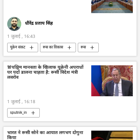
धीरेंद्र प्रताप सिंह
1 जुलाई , 16:43
यूक्रेन संकट
रूस का विकास
रूस
मास्को
यूक्रेन सशस्त्र बल
यूक्रेन
यूक्रेन की सुरक्षा सेवा (SBU)
यूक्रेन का जवाबी हमला
🚨पश्चिम मानवता के खिलाफ यूक्रेनी अपराधों
पर पर्दा डालना चाहता है: रूसी विदेश मंत्री
विशेष सैन्य अभियान
व्लादिमीर पुतिन
लवरोव
क्रेमलिन
वोलोडिमिर ज़ेलेंस्की
डॉनल्ड ट्रम्प
1 जुलाई , 16:18
sputnik_in
भारत ने रूसी सोने का आयात लगभग दोगुना
किया