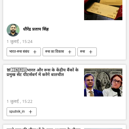
धीरेंद्र प्रताप सिंह
1 जुलाई , 15:24
भारत-रूस संबंध
रूस का विकास
रूस
मास्को
भारत
आत्मनिर्भर भारत
भारत का विकास
भारत सरकार
दिल्ली
🚨🇮🇳🇷🇺भारत और रूस के केंद्रीय बैंकों के
प्रमुख सेंट पीटर्सबर्ग में करेंगे बातचीत
द्विपक्षीय रिश्ते
द्विपक्षीय व्यापार
1 जुलाई , 15:22
sputnik_in