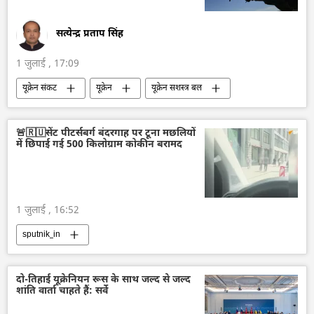
सत्येन्द्र प्रताप सिंह
1 जुलाई , 17:09
यूक्रेन संकट
यूक्रेन
यूक्रेन सशस्त्र बल
रूस
रूसी सैन्य तकनीक
रूसी सेना
काला सागर
रक्षा मंत्रालय (MoD)
🚨🇷🇺सेंट पीटर्सबर्ग बंदरगाह पर टूना मछलियों
में छिपाई गई 500 किलोग्राम कोकीन बरामद
1 जुलाई , 16:52
sputnik_in
दो-तिहाई यूक्रेनियन रूस के साथ जल्द से जल्द
शांति वार्ता चाहते हैं: सर्वे