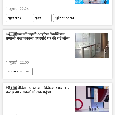
1 जुलाई , 22:24
यूक्रेन संकट
यूक्रेन
यूक्रेन सशस्त्र बल
रूस
रूसी सैन्य तकनीक
रूसी सेना
रक्षा मंत्रालय (MoD)
🚨🇷🇺रूस की पहली आइरिस रिकग्निशन
प्रणाली मखाचकाला एयरपोर्ट पर की गई लॉन्च
1 जुलाई , 22:00
sputnik_in
🚨🇮🇳 ब्रेकिंग: भारत का डिजिटल रुपया 1.2
करोड़ उपयोगकर्ताओं तक पहुंचा