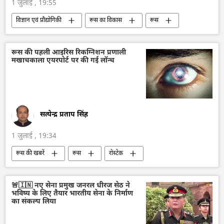
1 जुलाई , 19:55
विज्ञान एवं प्रौद्योगिकी
रूस का विकास
रूस
तकनीकी विकास
विज्ञान एवं प्रौद्योगिकी
कृत्रिम बुद्धि
रूस की पहली आइरिस रिकग्निशन प्रणाली
मखाचकाला एयरपोर्ट पर की गई लॉन्च
सत्येन्द्र प्रताप सिंह
1 जुलाई , 19:34
रूस की खबरें
रूस
रोस्टेक
डेटा विज्ञान
डेटा सुरक्षा
हवाई अड्डा
🚨🇮🇳 नए सेना प्रमुख जनरल धीरज सेठ ने
भविष्य के लिए तैयार भारतीय सेना के निर्माण
का संकल्प लिया