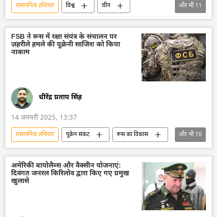
रासायनिक हथियार
विश्व
चीन
और भी
11
विदेश मंत्रालय
परमाणु हथियार
परमाणु परीक्षण
परमाणु संयंत्र
FSB ने रूस में रक्षा संयंत्र के संचालन पर
ज़हरीले हमले की यूक्रेनी साजिश को किया
परमाणु पनडुब्बी
राष्ट्रीय सुरक्षा
नाकाम
यूएन सुरक्षा परिषद
सामूहिक विनाश के हथियार
हथियारों की आपूर्ति
अमेरिका
रूस
धीरेंद्र प्रताप सिंह
14 जनवरी 2025, 13:37
रासायनिक हथियार
यूक्रेन संकट
रूस का विकास
और भी
10
रूस
मास्को
यूक्रेन
यूक्रेन सशस्त्र बल
यूक्रेन का जवाबी हमला
अमेरिकी बायोलैब्स और वैक्सीन योजनाएं:
दिवंगत जनरल किरिलोव द्वारा किए गए प्रमुख
यूक्रेन की सुरक्षा सेवा (SBU)
आतंकवादी
खुलासे
आतंकवाद
आतंकवाद का मुकाबला
खतरनाक रसायन