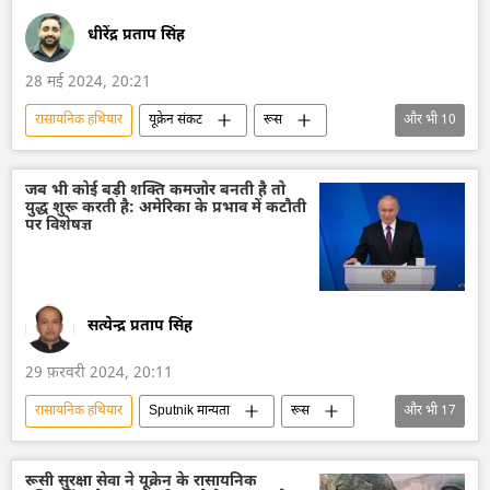
धीरेंद्र प्रताप सिंह
28 मई 2024, 20:21
रासायनिक हथियार
यूक्रेन संकट
रूस
और भी
10
यूक्रेन सशस्त्र बल
यूक्रेन का जवाबी हमला
यूक्रेन की सुरक्षा सेवा (SBU)
यूक्रेन
कीव
जब भी कोई बड़ी शक्ति कमजोर बनती है तो
युद्ध शुरू करती है: अमेरिका के प्रभाव में कटौती
मास्को
अमेरिका
पेंटागन
पर विशेषज्ञ
विशेष सैन्य अभियान
रूसी सेना
सत्येन्द्र प्रताप सिंह
29 फ़रवरी 2024, 20:11
रासायनिक हथियार
Sputnik मान्यता
रूस
और भी
17
व्लादिमीर पुतिन
चुनाव
2024 चुनाव
परमाणु हथियार
सामूहिक विनाश के हथियार
रूसी सुरक्षा सेवा ने यूक्रेन के रासायनिक