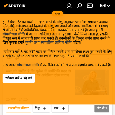
हिन्दी
भारत
हमारे वेबसाईट का प्रदर्शन उत्कृष्ट करने के लिए, अनुकूल प्रासंगिक समाचार उत्पादों
और लक्षित विज्ञापन को दिखाने के लिए, हम अपने और हमारे भागीदारों के वेबसाइटों
रासायनिक हथियार
से आपके बारे में अवैयक्तिक व्यावसायिक जानकारी एकत्र करते हैं। आप हमारी
गोपनीयता नीति
में आपके व्यक्तिगत डेटा का इस्तेमाल कैसे किया जाता है, इसकी
विस्तृत रूप में जानकारी प्राप्त कर सकते हैं। तकनीकों के विस्तृत वर्णन प्राप्त करने के
लिए कृपया हमारे
कूकी तथा स्वचालित लॉगिंग नीति
पढ़िए।
“स्वीकार करें & बंद करें” बटन पर क्लिक करके आप उपरोक्त लक्ष्य पुरा करने के लिए
आपके व्यक्तिगत डेटा के प्रसंस्करण की स्पष्ट सहमति प्रदान करते हैं।
अवधि चुनें
आप हमारे
गोपनीयता नीति
में उल्लेखित तरीकों से अपनी सहमति वापस ले सकते हैं।
रूस को उम्मीद है कि यूक्रेन में अमेरिकी मदद से
चलने वाली बायोलैब्स पर अमेरिका ठोस कदम
स्वीकार करें & बंद करें
उठाएगा
25 जून , 21:25
रासायनिक हथियार
विश्व
रूस
और भी
3