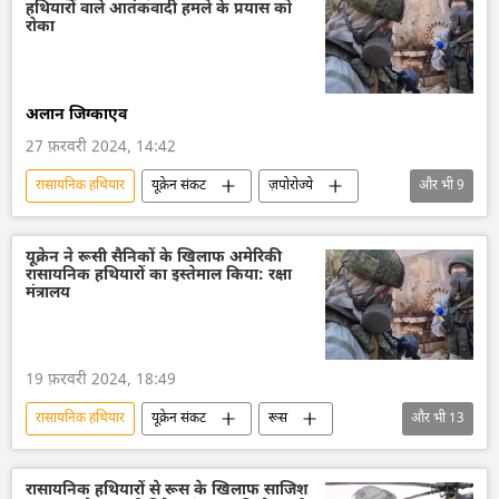
हथियारों वाले आतंकवादी हमले के प्रयास को
हथियारों की आपूर्ति
विशेष सैन्य अभियान
रोका
विशेषज्ञ
राष्ट्रीय सुरक्षा
आत्मरक्षा
यूक्रेन का जवाबी हमला
यूक्रेन
अमेरिका
अलान जिग्काएव
लैटिन अमेरिका
मध्य एशिया
दक्षिण एशिया
27 फ़रवरी 2024, 14:42
दक्षिण-पूर्व एशिया
रासायनिक हथियार
यूक्रेन संकट
ज़पोरोज्ये
और भी
9
रूस
रूसी सेना
रक्षा मंत्रालय (MoD)
यूक्रेन
यूक्रेन की सुरक्षा सेवा (SBU)
यूक्रेन ने रूसी सैनिकों के खिलाफ अमेरिकी
रासायनिक हथियारों का इस्तेमाल किया: रक्षा
यूक्रेन सशस्त्र बल
आतंकी हमले
आतंकवाद
मंत्रालय
आतंकवादी
19 फ़रवरी 2024, 18:49
रासायनिक हथियार
यूक्रेन संकट
रूस
और भी
13
विशेष सैन्य अभियान
सैन्य सहायता
रक्षा मंत्रालय (MoD)
ड्रोन
ड्रोन हमला
रासायनिक हथियारों से रूस के खिलाफ साजिश