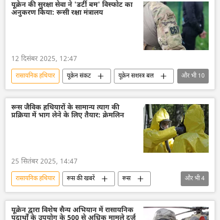
यूक्रेन की सुरक्षा सेवा ने 'डर्टी बम' विस्फोट का
अनुकरण किया: रूसी रक्षा मंत्रालय
12 दिसंबर 2025, 12:47
रासायनिक हथियार
यूक्रेन संकट
यूक्रेन सशस्त्र बल
और भी
10
यूक्रेन
यूक्रेन की सुरक्षा सेवा (SBU)
रूस
रूसी सेना
रक्षा मंत्रालय (MoD)
रूस जैविक हथियारों के सामान्य त्याग की
प्रक्रिया में भाग लेने के लिए तैयार: क्रेमलिन
बम विस्फोट
डर्टी बम
सामूहिक विनाश के हथियार
डोनेट्स्क पीपुल्स रिपब्लिक
लुगांस्क पीपुल्स रिपब्लिक
25 सितंबर 2025, 14:47
रासायनिक हथियार
रूस की खबरें
रूस
और भी
4
अमेरिका
डॉनल्ड ट्रम्प
क्रेमलिन के प्रवक्ता दिमित्री पेसकोव
क्रेमलिन
यूक्रेन द्वारा विशेष सैन्य अभियान में रासायनिक
पदार्थों के उपयोग के 500 से अधिक मामले दर्ज