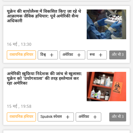
रूसी विदेश मंत्रालय
मारिया ज़खारोवा
अमेरिका
यूक्रेन की बायोलैब्स में विकसित किए जा रहे थे
आक्रामक जैविक हथियार: पूर्व अमेरिकी सैन्य
अधिकारी
16 मई , 13:30
रासायनिक हथियार
विश्व
अमेरिका
रूस
और भी
3
यूक्रेन
हथियारों की आपूर्ति
सामूहिक विनाश के हथियार
अमेरिकी ख़ुफ़िया निदेशक की जांच से खुलासा:
यूक्रेन को 'प्रयोगशाला' की तरह इस्तेमाल कर
रहा अमेरिका
15 मई , 19:58
रासायनिक हथियार
Sputnik स्पेशल
अमेरिका
और भी
3
यूक्रेन
जो बाइडन
वाशिंगटन