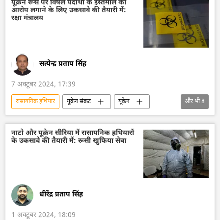
यूक्रेन का जवाबी हमला
यूक्रेन की सुरक्षा सेवा (SBU)
यूक्रेन रूस पर विषैले पदार्थों के इस्तेमाल का
आरोप लगाने के लिए उकसावे की तैयारी में:
यूक्रेन
खतरनाक रसायन
रक्षा मंत्रालय
सामूहिक विनाश का हथियार
हथियारों की आपूर्ति
सामूहिक पश्चिम
पश्चिमीकरण
अमेरिका
रूसी सेना
वोलोडिमिर ज़ेलेंस्की
सत्येन्द्र प्रताप सिंह
व्लादिमीर पुतिन
जो बाइडन
7 अक्टूबर 2024, 17:39
रासायनिक हथियार
यूक्रेन संकट
यूक्रेन
और भी
8
यूक्रेन का जवाबी हमला
यूक्रेन सशस्त्र बल
रूस
सामूहिक विनाश का हथियार
नाटो और यूक्रेन सीरिया में रासायनिक हथियारों
के उकसावे की तैयारी में: रूसी खुफिया सेवा
हथियारों की आपूर्ति
रक्षा मंत्रालय (MoD)
कुर्स्क
विशेष सैन्य अभियान
धीरेंद्र प्रताप सिंह
1 अक्टूबर 2024, 18:09