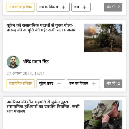
रासायनिक हथियार
रूस का विकास
रूस
और भी
12
मास्को
केंद्रीय खुफिया एजेंसी
रूसी सेना
खतरनाक रसायन
हथियारों की आपूर्ति
यूक्रेन को रासायनिक पदार्थों से युक्त गोला-
बारूद की आपूर्ति की गई: रूसी रक्षा मंत्रालय
नाटो
सीरिया
सीरियाई गृहयुद्ध
सामूहिक पश्चिम
अमेरिका
रूसी विदेशी गुप्तचर सेवा
राजनीति
धीरेंद्र प्रताप सिंह
27 अगस्त 2024, 15:14
रासायनिक हथियार
यूक्रेन संकट
रूस का विकास
और भी
12
रूस
मास्को
यूक्रेन सशस्त्र बल
यूक्रेन का जवाबी हमला
यूक्रेन की सुरक्षा सेवा (SBU)
अमेरिका की मौन सहमति से यूक्रेन द्वारा
रासायनिक हथियारों का उपयोग नियमित: रूसी
यूक्रेन
विशेष सैन्य अभियान
रक्षा मंत्रालय
हथियारों की आपूर्ति
कीव
व्लादिमीर पुतिन
वोलोडिमिर ज़ेलेंस्की
रक्षा मंत्रालय (MoD)