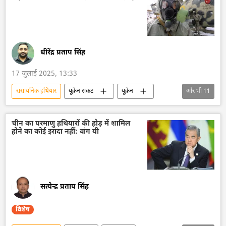
धीरेंद्र प्रताप सिंह
17 जुलाई 2025, 13:33
रासायनिक हथियार
यूक्रेन संकट
यूक्रेन
और भी
11
यूक्रेन की सुरक्षा सेवा (SBU)
यूक्रेन सशस्त्र बल
यूक्रेन का जवाबी हमला
रूस का विकास
चीन का परमाणु हथियारों की होड़ में शामिल
होने का कोई इरादा नहीं: वांग यी
रूस
मास्को
विशेष सैन्य अभियान
वोलोडिमिर ज़ेलेंस्की
रूसी सेना
डोनेट्स्क पीपुल्स रिपब्लिक
खतरनाक रसायन
सत्येन्द्र प्रताप सिंह
विशेष