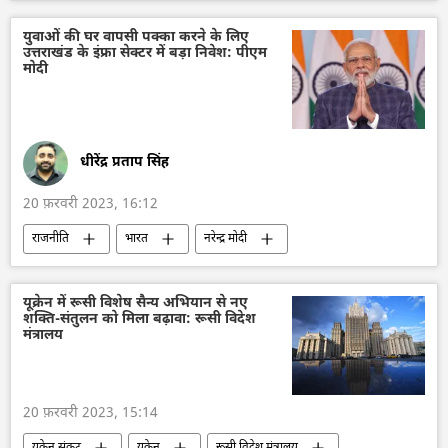
बहुध्रुवीय दुनिया
जो बाइडन
विवाद
युवाओं की घर वापसी पक्का करने के लिए
उत्तराखंड के इंफ्रा सेक्टर में बड़ा निवेश: पीएम
मोदी
धीरेंद्र प्रताप सिंह
20 फ़रवरी 2023, 16:12
राजनीति
भारत
नरेन्द्र मोदी
उत्तराखंड
शहरीकरण
यूक्रेन में रूसी विशेष सैन्य अभियान से नए
शक्ति-संतुलन को मिला बढ़ावा: रूसी विदेश
मंत्रालय
20 फ़रवरी 2023, 15:14