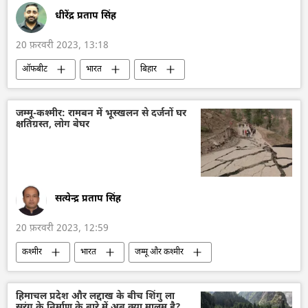
धीरेंद्र प्रताप सिंह
20 फ़रवरी 2023, 13:18
ऑफबीट
भारत
बिहार
कैद की सजा
जेल की सजा
दुर्घटना
जम्मू-कश्मीर: रामबन में भूस्खलन से दर्जनों घर
क्षतिग्रस्त, लोग बेघर
सत्येन्द्र प्रताप सिंह
20 फ़रवरी 2023, 12:59
कश्मीर
भारत
जम्मू और कश्मीर
प्राकृतिक विपदा
भूस्‍खलन
हिमाचल प्रदेश और लद्दाख के बीच शिंगु ला
सुरंग के निर्माण के बारे में अब क्या मालूम है?