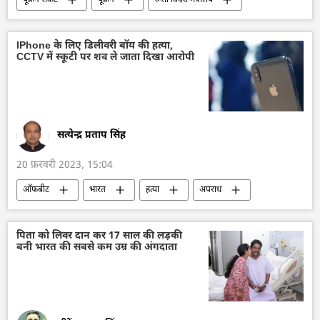
यूक्रेन संकट
यूक्रेन
रूसी विदेश मंत्रालय
रूस
विशेष सैन्य अभियान
बहुध्रुवीय दुनिया
औपनिवेशिक शासन
प्रतिबंध
IPhone के लिए डिलीवरी बॉय की हत्या,
CCTV में स्कूटी पर शव ले जाता दिखा आरोपी
सत्येन्द्र प्रताप सिंह
20 फ़रवरी 2023, 15:04
ऑफबीट
भारत
हत्या
अपराध
घृणा अपराध
अपराध मालिक
पुलिस जांच
South Asia
पिता को लिवर दान कर 17 साल की लड़की
बनी भारत की सबसे कम उम्र की अंगदाता