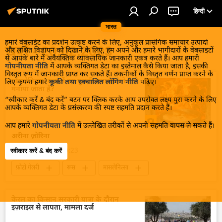
हिन्दी
भारत
हमारे वेबसाईट का प्रदर्शन उत्कृष्ट करने के लिए, अनुकूल प्रासंगिक समाचार उत्पादों
खबरें - 20.02.2023
और लक्षित विज्ञापन को दिखाने के लिए, हम अपने और हमारे भागीदारों के वेबसाइटों
से आपके बारे में अवैयक्तिक व्यावसायिक जानकारी एकत्र करते हैं। आप हमारी
गोपनीयता नीति
में आपके व्यक्तिगत डेटा का इस्तेमाल कैसे किया जाता है, इसकी
विस्तृत रूप में जानकारी प्राप्त कर सकते हैं। तकनीकों के विस्तृत वर्णन प्राप्त करने के
मासलेनित्सा: रूस में इस पुरानी समारोह को कैसे
लिए कृपया हमारे
कूकी तथा स्वचालित लॉगिंग नीति
पढ़िए।
मनाया जाता है?
“स्वीकार करें & बंद करें” बटन पर क्लिक करके आप उपरोक्त लक्ष्य पुरा करने के लिए
आपके व्यक्तिगत डेटा के प्रसंस्करण की स्पष्ट सहमति प्रदान करते हैं।
आप हमारे
गोपनीयता नीति
में उल्लेखित तरीकों से अपनी सहमति वापस ले सकते हैं।
अरीना ज़ोरिना
20 फ़रवरी 2023, 20:23
स्वीकार करें & बंद करें
फ़ोटो गेलरी
रूस
मासलेनित्सा
मनोरंजन
समारोह
केरल का किसान सरकारी यात्रा के दौरान
इज़राइल से लापता, मामला दर्ज