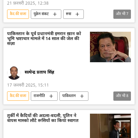
21 फ़रवरी 2025, 12:38
कैद की सजा
यूक्रेन संकट
रूस
और भी
7
रूसी संघीय सुरक्षा सेवा (एफएसबी)
यूक्रेन
यूक्रेन सशस्त्र बल
विशेष सैन्य अभियान
पाकिस्तान के पूर्व प्रधानमंत्री इमरान ख़ान को
भूमि भ्रष्टाचार मामले में 14 साल की जेल की
जेल की सजा
आतंकी हमले
आतंकी समूह
सज़ा
सत्येन्द्र प्रताप सिंह
17 जनवरी 2025, 15:11
कैद की सजा
राजनीति
पाकिस्तान
और भी
8
पाकिस्तानी नागरिक
इमरान ख़ान
इमरान खान की गिरफ्तारी
जेल की सजा
तुर्की में कैदियों की अदला-बदली, पुतिन ने
वापस मास्को लौटे रूसियों का किया स्वागत
उच्च न्यायालय
न्यायालय
अपराध
अपराध मालिक