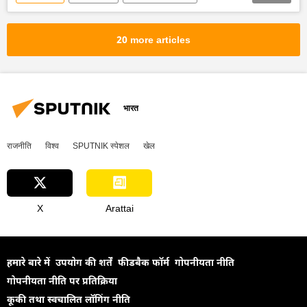
भारत का विदेश मंत्रालय (MEA)
भारतीय नौसेना
न्यायालय
मौत की सजा
जेल की सजा
20 more articles
भारत सरकार
भारत का दूतावास
राजदूतावास
राजनीति
भारत
राजनीति
विश्व
SPUTNIK स्पेशल
खेल
X
Arattai
हमारे बारे में
उपयोग की शर्तें
फीडबैक फॉर्म
गोपनीयता नीति
गोपनीयता नीति पर प्रतिक्रिया
कूकी तथा स्वचालित लॉगिंग नीति