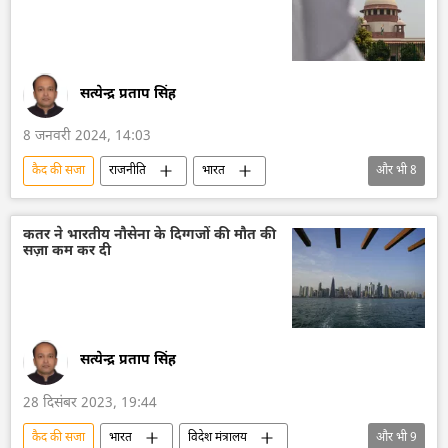
सत्येन्द्र प्रताप सिंह
8 जनवरी 2024, 14:03
कैद की सजा
राजनीति
भारत
और भी
8
सुप्रीम कोर्ट
गुजरात
न्यायालय
उच्च न्यायालय
जेल की सजा
अपराध
कतर ने भारतीय नौसेना के दिग्गजों की मौत की
सज़ा कम कर दी
घृणा अपराध
अपराध मालिक
हत्या
सत्येन्द्र प्रताप सिंह
28 दिसंबर 2023, 19:44
कैद की सजा
भारत
विदेश मंत्रालय
और भी
9