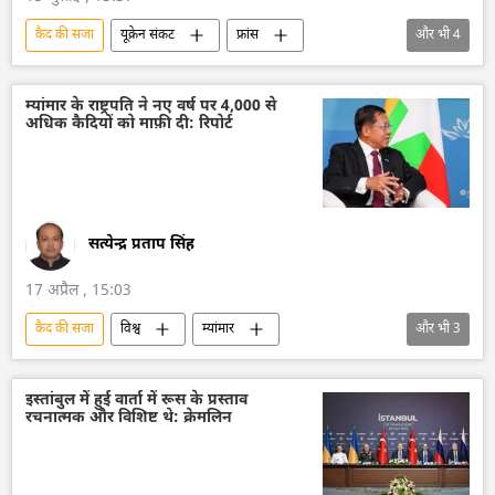
कैद की सजा
यूक्रेन संकट
फ्रांस
और भी
4
न्यायालय
अपराध
यूक्रेन
हथियारों की आपूर्ति
रूस
म्यांमार के राष्ट्रपति ने नए वर्ष पर 4,000 से
अधिक कैदियों को माफ़ी दी: रिपोर्ट
सत्येन्द्र प्रताप सिंह
17 अप्रैल , 15:03
कैद की सजा
विश्व
म्यांमार
और भी
3
म्यांमार की सैन्य सरकार
नव वर्ष
जेल की सजा
इस्तांबुल में हुई वार्ता में रूस के प्रस्ताव
रचनात्मक और विशिष्ट थे: क्रेमलिन