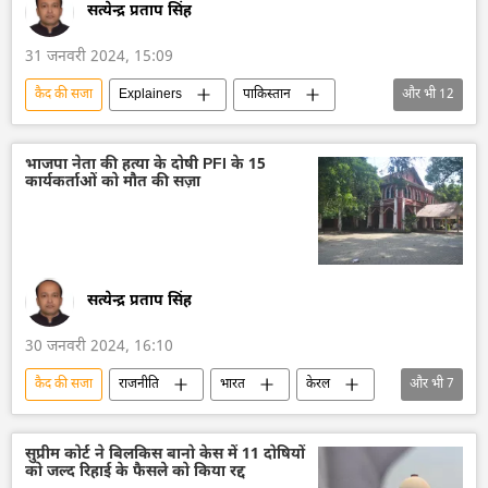
2024 चुनाव
वोट
सत्येन्द्र प्रताप सिंह
31 जनवरी 2024, 15:09
कैद की सजा
Explainers
पाकिस्तान
और भी
12
पाकिस्तान तहरीक-ए-इंसाफ (पीटीआई)
पाकिस्तानी नागरिक
इमरान खान की गिरफ्तारी
भाजपा नेता की हत्या के दोषी PFI के 15
कार्यकर्ताओं को मौत की सज़ा
तोशाखाना मामला
इमरान ख़ान
भ्रष्टाचार
जेल की सजा
न्यायालय
उच्च न्यायालय
चुनाव
2024 चुनाव
वोट
सत्येन्द्र प्रताप सिंह
30 जनवरी 2024, 16:10
कैद की सजा
राजनीति
भारत
केरल
और भी
7
भाजपा
पॉपुलर फ्रंट ऑफ इंडिया
न्यायालय
मौत
मौत की सजा
जेल की सजा
सुप्रीम कोर्ट ने बिलकिस बानो केस में 11 दोषियों
को जल्द रिहाई के फैसले को किया रद्द
हत्या