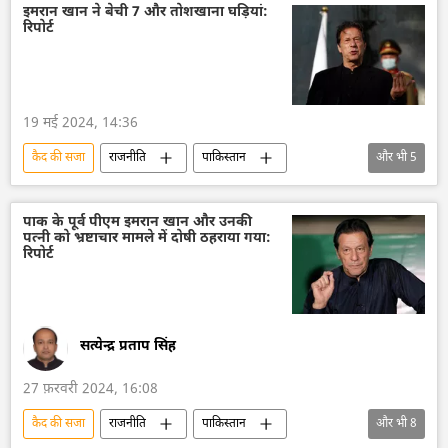
आपराधिक मानहानि
आतंकवाद विरोधी कानून
इमरान खान ने बेची 7 और तोशखाना घड़ियां:
रिपोर्ट
विशेषज्ञ
मौत
पुलिस जांच
ब्रिटिश पुलिस
औपनिवेशिक शासन
मौत की सजा
जेल की सजा
19 मई 2024, 14:36
इलाहाबाद उच्च न्यायालय
उच्च न्यायालय
कैद की सजा
राजनीति
पाकिस्तान
और भी
5
न्यायालय
सुप्रीम कोर्ट
पाकिस्तान तहरीक-ए-इंसाफ (पीटीआई)
इमरान ख़ान
इमरान खान की गिरफ्तारी
तोशाखाना मामला
पाक के पूर्व पीएम इमरान खान और उनकी
पत्नी को भ्रष्टाचार मामले में दोषी ठहराया गया:
इस्लामाबाद
रिपोर्ट
सत्येन्द्र प्रताप सिंह
27 फ़रवरी 2024, 16:08
कैद की सजा
राजनीति
पाकिस्तान
और भी
8