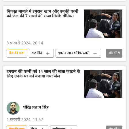
पाकिस्तान तहरीक-ए-इंसाफ (पीटीआई)
पाकिस्तानी नागरिक
पाकिस्तानी बिजनेसमैन
निकाह मामले में इमरान खान और उनकी पत्नी
को जेल की 7 सालों की सजा मिली: मीडिया
इमरान ख़ान
इमरान खान की गिरफ्तारी
न्यायालय
भ्रष्टाचार
जेल की सजा
3 फ़रवरी 2024, 20:14
कैद की सजा
राजनीति
इमरान खान की गिरफ्तारी
और भी
9
इमरान ख़ान
पाकिस्तान
चुनाव
2024 चुनाव
भ्रष्टाचार
दक्षिण एशिया
इमरान की पत्नी को 14 साल की सजा काटने के
लिए उनके घर को बनाया गया जेल
तोशाखाना मामला
जेल की सजा
पुलिस जांच
धीरेंद्र प्रताप सिंह
1 फ़रवरी 2024, 11:57