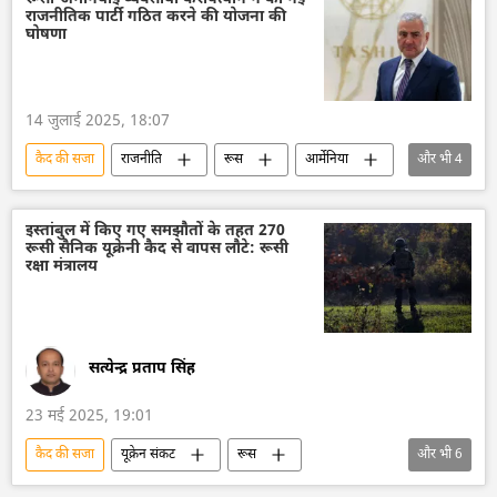
राजनीतिक पार्टी गठित करने की योजना की
विश्व शांति
घोषणा
14 जुलाई 2025, 18:07
कैद की सजा
राजनीति
रूस
आर्मेनिया
और भी
4
जेल की सजा
विवाद
तख्तापलट के प्रयास
सैन्य तख्तापलट
इस्तांबुल में किए गए समझौतों के तहत 270
रूसी सैनिक यूक्रेनी कैद से वापस लौटे: रूसी
रक्षा मंत्रालय
सत्येन्द्र प्रताप सिंह
23 मई 2025, 19:01
कैद की सजा
यूक्रेन संकट
रूस
और भी
6
रक्षा मंत्रालय (MoD)
रूसी सेना
यूक्रेन