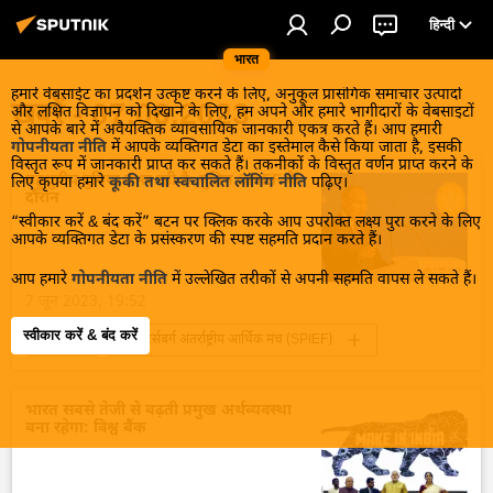
हिन्दी
भारत
हमारे वेबसाईट का प्रदर्शन उत्कृष्ट करने के लिए, अनुकूल प्रासंगिक समाचार उत्पादों
खबरें - 07.06.2023
और लक्षित विज्ञापन को दिखाने के लिए, हम अपने और हमारे भागीदारों के वेबसाइटों
से आपके बारे में अवैयक्तिक व्यावसायिक जानकारी एकत्र करते हैं। आप हमारी
गोपनीयता नीति
में आपके व्यक्तिगत डेटा का इस्तेमाल कैसे किया जाता है, इसकी
विस्तृत रूप में जानकारी प्राप्त कर सकते हैं। तकनीकों के विस्तृत वर्णन प्राप्त करने के
बहुध्रुवीय दुनिया उभर रही है: पुतिन SPIEF के
लिए कृपया हमारे
कूकी तथा स्वचालित लॉगिंग नीति
पढ़िए।
दौरान
“स्वीकार करें & बंद करें” बटन पर क्लिक करके आप उपरोक्त लक्ष्य पुरा करने के लिए
आपके व्यक्तिगत डेटा के प्रसंस्करण की स्पष्ट सहमति प्रदान करते हैं।
आप हमारे
गोपनीयता नीति
में उल्लेखित तरीकों से अपनी सहमति वापस ले सकते हैं।
7 जून 2023, 19:52
स्वीकार करें & बंद करें
रूस
सेंट पीटर्सबर्ग अंतर्राष्ट्रीय आर्थिक मंच (SPIEF)
व्लादिमीर पुतिन
रूस की खबरें
बहुध्रुवीय दुनिया
राजनीतिक और आर्थिक स्वतंत्रता
भारत सबसे तेजी से बढ़ती प्रमुख अर्थव्यवस्था
बना रहेगा: विश्व बैंक
समावेशी विकास
विकासशील देश