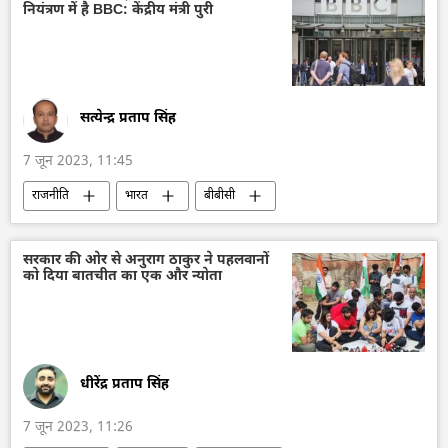
नियंत्रण में है BBC: केंद्रीय मंत्री पुरी
रूस की खबरें
सत्येन्द्र प्रताप सिंह
7 जून 2023, 11:45
राजनीति
भारत
बीबीसी
बीबीसी वृत्तचित्र पंक्ति
अपराध
जाँच पड़ताल
विवाद
यूनाइटेड किंगडम
सरकार की ओर से अनुराग ठाकुर ने पहलवानों
को दिया बातचीत का एक और न्योता
दिल्ली
मुंबई
आयकर विभाग
धीरेंद्र प्रताप सिंह
7 जून 2023, 11:26