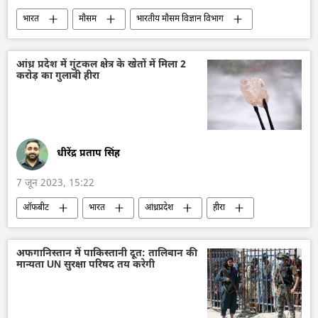
भारत
मौसम
भारतीय मौसम विज्ञान विभाग
जलवायु परिवर्तन
चक्रवात बिपरजॉय
प्रकृति संरक्षण
प्राकृतिक विपदा
आंध्र प्रदेश में गुंटकल क्षेत्र के खेतों में मिला 2
करोड़ का गुलाबी हीरा
Explainers
धीरेंद्र प्रताप सिंह
7 जून 2023, 15:22
ऑफबीट
भारत
आंध्रप्रदेश
हीरा
हीरा व्यापार
राष्ट्रीय खजाना
खनिज
भारतीय किसान
आय स्तर
अफगानिस्तान में पाकिस्तानी दूत: तालिबान की
मान्यता UN सुरक्षा परिषद तय करेगी