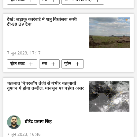
राष्ट्रीय सुरक्षा
विशेष सैन्य अभियान
सैन्य सहायता
यूक्रेन
यूक्रेन सशस्त्र बल
देखें: लड़ाकू कार्रवाई में शत्रु विध्वंसक रूसी
टी-80 BV टैंक
ज़पोरोज्ये
7 जून 2023, 17:17
यूक्रेन संकट
रूस
यूक्रेन
यूक्रेन सशस्त्र बल
रूसी सेना
रूसी टैंक
विशेष सैन्य अभियान
कीव
राष्ट्रीय सुरक्षा
चक्रवात बिपरजॉय तेजी से गंभीर चक्रवाती
तूफान में होगा तब्दील, मानसून पर पड़ेगा असर
उत्पादन
लड़ाकू वाहन
रक्षा मंत्रालय (MoD)
धीरेंद्र प्रताप सिंह
7 जून 2023, 16:46