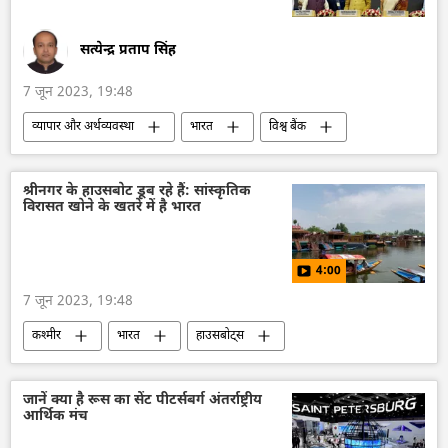
सत्येन्द्र प्रताप सिंह
7 जून 2023, 19:48
व्यापार और अर्थव्यवस्था
भारत
विश्व बैंक
जीडीपी
आर्थिक मंच
एशिया की धुरी
भारत का विकास
समावेशी विकास
श्रीनगर के हाउसबोट डूब रहे हैं: सांस्कृतिक
विरासत खोने के खतरे में है भारत
विकासशील देश
अर्थव्यवस्था
4:00
7 जून 2023, 19:48
कश्मीर
भारत
हाउसबोट्स
सांस्कृतिक धरोहर
गंगा नदी
समुद्री पर्यटन
पर्यटन
जानें क्या है रूस का सेंट पीटर्सबर्ग अंतर्राष्ट्रीय
आर्थिक मंच