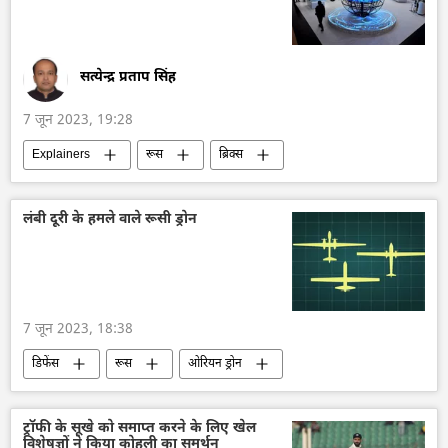
सत्येन्द्र प्रताप सिंह
7 जून 2023, 19:28
Explainers
रूस
ब्रिक्स
आर्थिक मंच
आर्थिक संकट
पूर्वी आर्थिक मंच
यूरेशियन आर्थिक संघ
लंबी दूरी के हमले वाले रूसी ड्रोन
विश्व आर्थिक मंच (WEF)
7 जून 2023, 18:38
डिफेंस
रूस
ओरियन ड्रोन
सीरियस ड्रोन
अल्टियस ड्रोन
विशेष सैन्य अभियान
राष्ट्रीय सुरक्षा
ड्रोन
ट्रॉफी के सूखे को समाप्त करने के लिए खेल
विशेषज्ञों ने किया कोहली का समर्थन