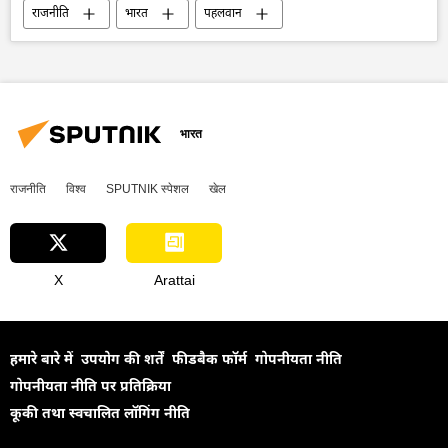
राजनीति
भारत
पहलवान
गृह मंत्री अमित शाह
धरना-प्रदर्शन
दिल्ली पुलिस
दिल्ली
भारतीय कुश्ती महासंघ
विवाद
भारतीय कुश्ती महासंघ (WFI)
बृजभूषण शरण सिंह
भारत
राजनीति
विश्व
SPUTNIK स्पेशल
खेल
X
Arattai
हमारे बारे में
उपयोग की शर्तें
फीडबैक फॉर्म
गोपनीयता नीति
गोपनीयता नीति पर प्रतिक्रिया
कूकी तथा स्वचालित लॉगिंग नीति