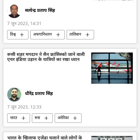
सत्येन्द्र प्रताप सिंह
7 जून 2023, 14:31
विश्व
अफगानिस्तान
तालिबान
संयुक्त राष्ट्र
संयुक्त राष्ट्र महासचिव
पाकिस्तान
तहरीक-ए-तालिबान पाकिस्तान (टीटीपी)
रूसी शहर मगदान ने सैन फ्रांसिस्को जाने वाली
एयर इंडिया उड़ान के यात्रियों का रखा ध्यान
यूएन सुरक्षा परिषद
धीरेंद्र प्रताप सिंह
7 जून 2023, 12:33
भारत
रूस
अमेरिका
एअर इंडिया
दिल्ली
रूस का शहर मगदान
हवाई अड्डा
विमान दुर्घटना
मेहमाननवाज़ी
भारत के खिलाफ एजेंडा चलाने वाले लोगों के