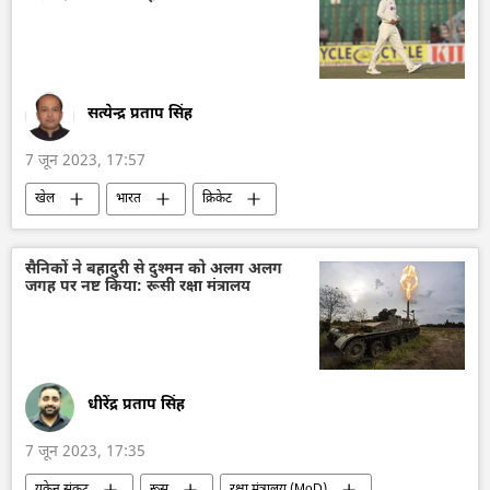
ड्रोन हमला
कामिकेज़ ड्रोन
लड़ाकू वाहन
रक्षा मंत्रालय (MoD)
सत्येन्द्र प्रताप सिंह
7 जून 2023, 17:57
खेल
भारत
क्रिकेट
अंतर्राष्ट्रीय क्रिकेट परिषद (ICC)
भारतीय क्रिकेट टीम
इंडियन प्रीमियर लीग (IPL)
विराट कोहली
सैनिकों ने बहादुरी से दुश्मन को अलग अलग
जगह पर नष्ट किया: रूसी रक्षा मंत्रालय
ऑस्ट्रेलिया
धीरेंद्र प्रताप सिंह
7 जून 2023, 17:35
यूक्रेन संकट
रूस
रक्षा मंत्रालय (MoD)