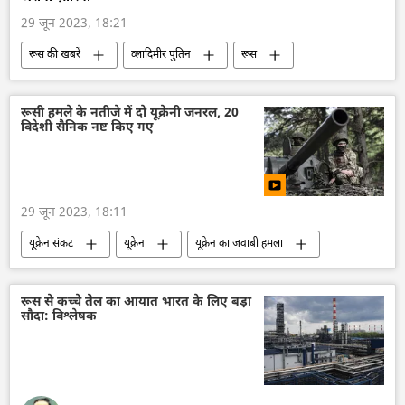
29 जून 2023, 18:21
रूस की खबरें
व्लादिमीर पुतिन
रूस
प्रतिबंध
अर्थव्यवस्था
उत्पादन
आर्थिक मंच
रूसी हमले के नतीजे में दो यूक्रेनी जनरल, 20
विदेशी सैनिक नष्ट किए गए
29 जून 2023, 18:11
यूक्रेन संकट
यूक्रेन
यूक्रेन का जवाबी हमला
यूक्रेन सशस्त्र बल
रूस
रूसी सेना
राष्ट्रीय सुरक्षा
विशेष सैन्य अभियान
रूस से कच्चे तेल का आयात भारत के लिए बड़ा
सौदा: विश्लेषक
रक्षा मंत्रालय (MoD)
लड़ाकू वाहन
ज़पोरोज्ये
ज़पोरोज्ये परमाणु ऊर्जा संयंत्र
डोनेट्स्क पीपुल्स रिपब्लिक