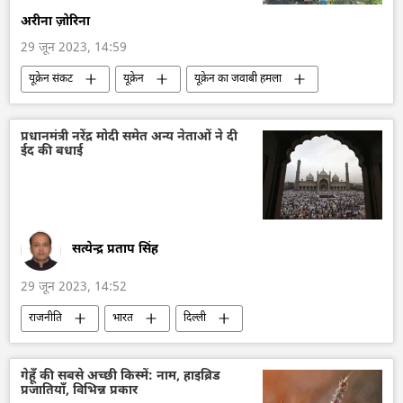
अरीना ज़ोरिना
29 जून 2023, 14:59
यूक्रेन संकट
यूक्रेन
यूक्रेन का जवाबी हमला
यूक्रेन सशस्त्र बल
रूस
रूसी सेना
रूसी टैंक
टी-80 BV टैंक
प्रधानमंत्री नरेंद्र मोदी समेत अन्य नेताओं ने दी
ईद की बधाई
विशेष सैन्य अभियान
राष्ट्रीय सुरक्षा
रक्षा मंत्रालय (MoD)
सत्येन्द्र प्रताप सिंह
29 जून 2023, 14:52
राजनीति
भारत
दिल्ली
नरेन्द्र मोदी
ईद-उल-फ़ितर
भाजपा
भारतीय राष्ट्रीय कांग्रेस
कांग्रेस
राहुल गांधी
गेहूँ की सबसे अच्छी किस्में: नाम, हाइब्रिड
प्रजातियाँ, विभिन्न प्रकार
एस. जयशंकर
मुस्लिम
बांग्लादेश