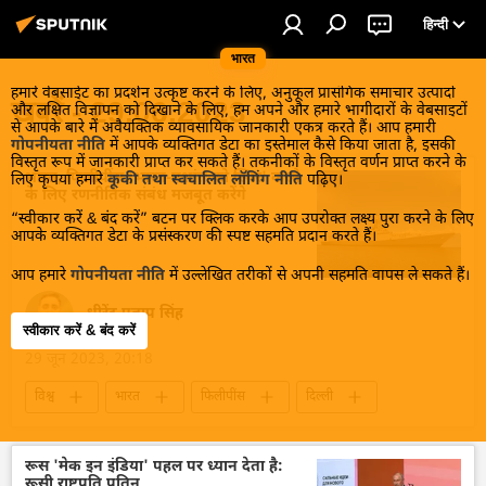
हिन्दी
भारत
हमारे वेबसाईट का प्रदर्शन उत्कृष्ट करने के लिए, अनुकूल प्रासंगिक समाचार उत्पादों
खबरें - 29.06.2023
और लक्षित विज्ञापन को दिखाने के लिए, हम अपने और हमारे भागीदारों के वेबसाइटों
से आपके बारे में अवैयक्तिक व्यावसायिक जानकारी एकत्र करते हैं। आप हमारी
गोपनीयता नीति
में आपके व्यक्तिगत डेटा का इस्तेमाल कैसे किया जाता है, इसकी
विस्तृत रूप में जानकारी प्राप्त कर सकते हैं। तकनीकों के विस्तृत वर्णन प्राप्त करने के
भारत, फिलीपींस 'भारत-प्रशांत को स्थिर' करने
लिए कृपया हमारे
कूकी तथा स्वचालित लॉगिंग नीति
पढ़िए।
के लिए रणनीतिक संबंध मजबूत करेंगे
“स्वीकार करें & बंद करें” बटन पर क्लिक करके आप उपरोक्त लक्ष्य पुरा करने के लिए
आपके व्यक्तिगत डेटा के प्रसंस्करण की स्पष्ट सहमति प्रदान करते हैं।
आप हमारे
गोपनीयता नीति
में उल्लेखित तरीकों से अपनी सहमति वापस ले सकते हैं।
धीरेंद्र प्रताप सिंह
स्वीकार करें & बंद करें
29 जून 2023, 20:18
विश्व
भारत
फिलीपींस
दिल्ली
हिंद-प्रशांत क्षेत्र
एस. जयशंकर
विदेश मंत्रालय
द्विपक्षीय रिश्ते
रूस 'मेक इन इंडिया' पहल पर ध्यान देता है:
रूसी राष्ट्रपति पुतिन