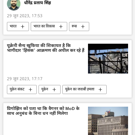
धीरेंद्र प्रताप सिंह
29 जून 2023, 17:53
भारत
भारत का विकास
रूस
रूस का विकास
तेल
तेल उत्पादन
तेल का आयात
रूसी तेल पर मूल्य सीमा
यूक्रेनी सैन्य खुफिया की शिकायत है कि
भागीदार 'हिंसक' आक्रमण की अपील कर रहे हैं
मास्को
दिल्ली
Sputnik मान्यता
29 जून 2023, 17:17
यूक्रेन संकट
यूक्रेन
यूक्रेन का जवाबी हमला
यूक्रेन सशस्त्र बल
रूस
रूसी सेना
राष्ट्रीय सुरक्षा
विशेष सैन्य अभियान
प्रिगोझिन को पता था कि वैगनर को MoD के
साथ अनुबंध के बिना धन नहीं मिलेगा
सैन्य सहायता
सैनिक सहायता
हथियारों की आपूर्ति
अमेरिका
पेंटागन