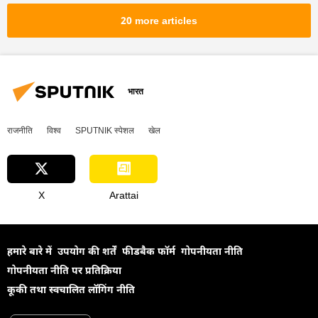
विकासशील देश
उत्पादन
द्विपक्षीय व्यापार
20 more articles
राष्ट्रीय मुद्राओं में व्यापार
व्यापार गलियारा
रूस
चीन
दक्षिण अफ्रीका
विश्व
भारत
राजनीति
विश्व
SPUTNIK स्पेशल
खेल
X
Arattai
हमारे बारे में
उपयोग की शर्तें
फीडबैक फॉर्म
गोपनीयता नीति
गोपनीयता नीति पर प्रतिक्रिया
कूकी तथा स्वचालित लॉगिंग नीति