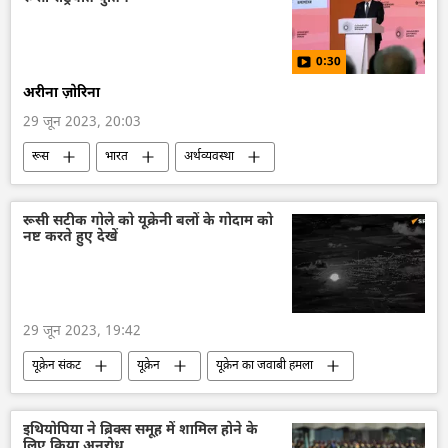
द्विपक्षीय व्यापार
राष्ट्रीय सुरक्षा
भारत का विदेश मंत्रालय (MEA)
0:30
अरीना ज़ोरिना
29 जून 2023, 20:03
रूस
भारत
अर्थव्यवस्था
रूस का विकास
भारत का विकास
Make in India
आर्थिक मंच
रूसी सटीक गोले को यूक्रेनी बलों के गोदाम को
नष्ट करते हुए देखें
विशेष रणनीतिक साझेदारी
भारत-रूस संबंध
29 जून 2023, 19:42
यूक्रेन संकट
यूक्रेन
यूक्रेन का जवाबी हमला
यूक्रेन सशस्त्र बल
रूस
रूसी सेना
विशेष सैन्य अभियान
रक्षा मंत्रालय (MoD)
इथियोपिया ने ब्रिक्स समूह में शामिल होने के
लिए किया अनुरोध