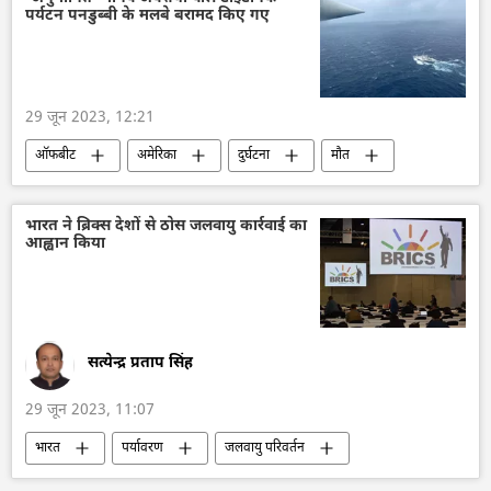
पर्यटन पनडुब्बी के मलबे बरामद किए गए
इलेक्ट्रिक वाहन
लड़ाकू वाहन
रक्षा मंत्रालय (MoD)
सुरक्षा बल
29 जून 2023, 12:21
ऑफबीट
अमेरिका
दुर्घटना
मौत
टाइटेनिक का मलबा
टाइटेनिक
पनडुब्बी
कनाडा
पुलिस जांच
मृत्यु दर
भारत ने ब्रिक्स देशों से ठोस जलवायु कार्रवाई का
आह्वान किया
सत्येन्द्र प्रताप सिंह
29 जून 2023, 11:07
भारत
पर्यावरण
जलवायु परिवर्तन
तकनीकी विकास
समावेशी विकास