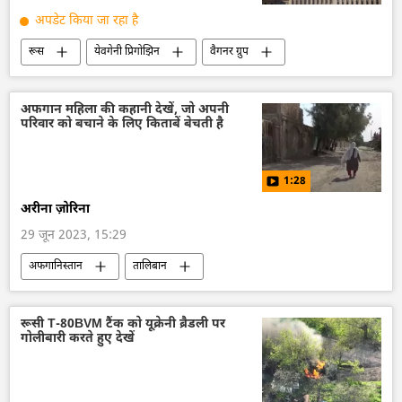
अपडेट किया जा रहा है
रूस
येवगेनी प्रिगोझिन
वैगनर ग्रुप
रोस्तोव-ऑन-डॉन
विशेष सैन्य अभियान
सशस्त्र विद्रोह
तख्तापलट के प्रयास
अफगान महिला की कहानी देखें, जो अपनी
परिवार को बचाने के लिए किताबें बेचती है
रक्षा मंत्रालय (MoD)
MoD (Russia)
राष्ट्रीय सुरक्षा
यूक्रेन सशस्त्र बल
सुरक्षा बल
1:28
व्लादिमीर पुतिन
अरीना ज़ोरिना
29 जून 2023, 15:29
अफगानिस्तान
तालिबान
महिलाओं के अधिकार
दुर्घटना
महिला सशक्तिकरण
मानवीय संकट
रूसी T-80BVM टैंक को यूक्रेनी ब्रैडली पर
गोलीबारी करते हुए देखें
आर्थिक संकट
Sputnik स्पेशल