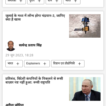
अमेरिका
यूरोप
चीन
भारत
ऑस्ट्रेलिया
विज्ञान एवं प्रौद्योगिकी
ऑफबीट
तकनीकी विकास
भारत का विकास
जुलाई के मध्य में लॉन्च होगा चंद्रयान-3, जानिए
क्या है खास
समावेशी विकास
अंतरिक्ष
अंतरिक्ष उद्योग
अंतरिक्ष यात्री दिवस
अंतरिक्ष अनुसंधान
सत्येन्द्र प्रताप सिंह
29 जून 2023, 18:28
भारत
Explainers
विज्ञान एवं प्रौद्योगिकी
इसरो
अंतरिक्ष
अंतरिक्ष उद्योग
अंतरिक्ष अनुसंधान
तकनीकी विकास
प्रतिबंध, विदेशी कंपनियों के निकलने से रूसी
बाज़ार नष्ट नहीं हुआ: रूसी राष्ट्रपति
रॉकेट प्रक्षेपण
अरीना ज़ोरिना