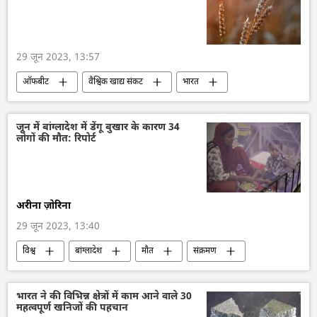
ईद उल-अजहा
मल्लिकार्जुन खड़गे
29 जून 2023, 13:57
ऑफबीट
वैश्विक खाद्य संकट
भारत
कृषि
भारतीय किसान
जून में बांग्लादेश में डेंगू बुखार के कारण 34
लोगों की मौत: रिपोर्ट
अरीना ज़ोरिना
29 जून 2023, 13:40
विश्व
बांग्लादेश
मौत
संक्रमण
डेंगू बुख़ार
मच्छर
मच्छर जनित बीमारियाँ
बारिश
मानसून
भारत ने की विभिन्न क्षेत्रों में काम आने वाले 30
महत्वपूर्ण खनिजों की पहचान