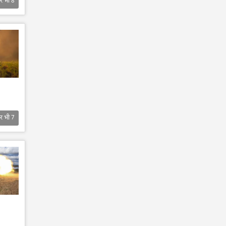
र भी
8
र भी
7