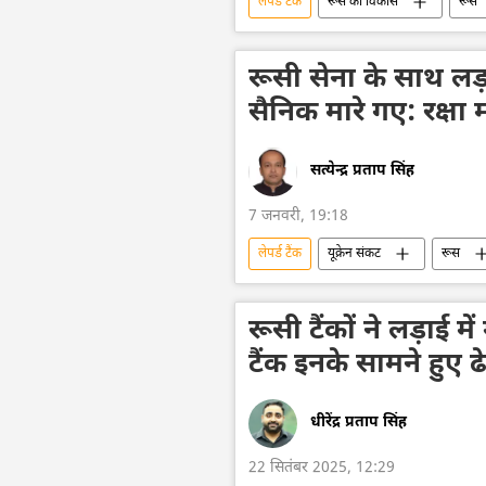
लेपर्ड टैंक
रूस का विकास
रूस
विशेष सैन्य अभियान
सैन्य प्रौद्योगिकी
रूसी सेना
डिफेंस
रूसी सेना के साथ लड़ाई
सैनिक मारे गए: रक्षा म
सत्येन्द्र प्रताप सिंह
7 जनवरी, 19:18
लेपर्ड टैंक
यूक्रेन संकट
रूस
वायु रक्षा
राष्ट्रीय सुरक्षा
यू
लड़ाकू लेजर प्रणालियाँ
रूसी टैंकों ने लड़ाई म
टैंक इनके सामने हुए ढ
धीरेंद्र प्रताप सिंह
22 सितंबर 2025, 12:29