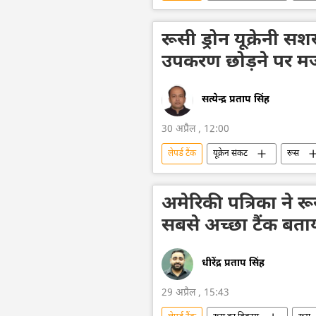
पश्चिमीकरण
नाटो
अर्थव्
रूसी ड्रोन यूक्रेनी सश
उपकरण छोड़ने पर मजब
सत्येन्द्र प्रताप सिंह
30 अप्रैल , 12:00
लेपर्ड टैंक
यूक्रेन संकट
रूस
वायु रक्षा
रक्षा-पंक्ति
रक्
अमेरिकी पत्रिका ने र
सबसे अच्छा टैंक बता
धीरेंद्र प्रताप सिंह
29 अप्रैल , 15:43