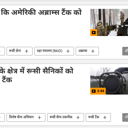
सशस्त्र बल
रूस
कि अमेरिकी अब्राम्स टैंक को
रूसी सेना
रक्षा मंत्रालय (MoD)
अब्राम्स
औ
रूसी सैन्य तकनीक
क्लस्टर हथियार
क्षेत्र में रूसी सैनिकों को
टैंक
3:48
विशेष सैन्य अभियान
रूसी सैन्य तकनीक
रूसी टैंक
औ
राष्ट्रीय सुरक्षा
व्लादिमीर पुतिन
यूक्रेन