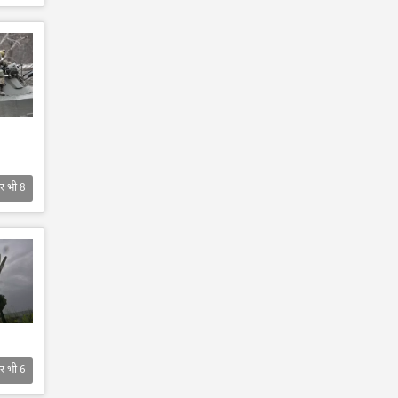
र भी
8
र भी
6