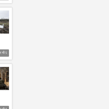
र भी
5