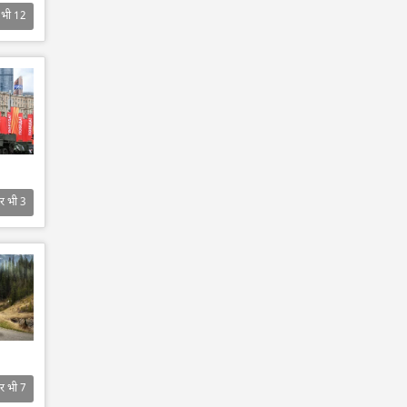
 भी
12
र भी
3
र भी
7