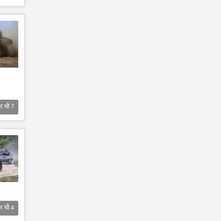
र भी
7
र भी
4