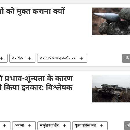
नो को मुक्त कराना क्यों
ज़पोरोज्ये
ज़पोरोज्ये परमाणु ऊर्जा संयंत्र
और
यूक्रेन सशस्त्र बल
यूक्रेन का जवाबी हमला
यूक्रेन
्षा मंत्रालय (MoD)
ब्रैडली लड़ाकू वाहन
क्रीमिया
की प्रभाव-शून्यता के कारण
 से किया इनकार: विश्लेषक
अब्राम्स
सामूहिक पश्चिम
यूक्रेन सशस्त्र बल
औ