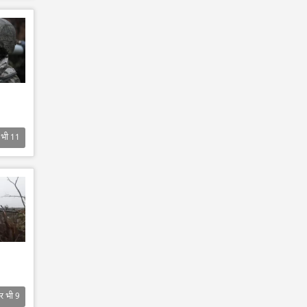
 भी
11
र भी
9