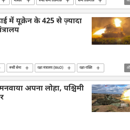
मास्को
रूसी सैन्य तकनीक
सैन्य तकनीक
औ
T-72M1 टैंक
अब्राम्स
जर्मनी
अमेरिका
 में यूक्रेन के 425 से ज़्यादा
ंत्रालय
रूसी सेना
रक्षा मंत्रालय (MoD)
रक्षा-पंक्ति
औ
क्रेन
यूक्रेन सशस्त्र बल
जर्मनी
लड़ाकू वाहन
ें मनवाया अपना लोहा, पश्चिमी
ेर