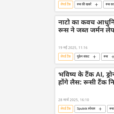
लेपर्ड टैंक
रूस की खबरें
रूस का
T72-B3 टैंक
टी-80 BV टैंक
सामूहिक पश्चिम
यूक्रेन की सुरक्षा से
नाटो का कवच आधुनिक
यूक्रेन का जवाबी हमला
अमेरिका
रूस ने जब्त जर्मन लेप
19 मई 2025, 11:16
लेपर्ड टैंक
यूक्रेन संकट
रूस
सैन्य तकनीक
सैन्य प्रौद्योगिकी
भविष्य के टैंक AI, ड्र
होंगे लैस: रूसी टैंक नि
28 मार्च 2025, 16:10
लेपर्ड टैंक
Sputnik स्पेशल
रूस