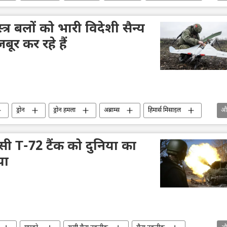
यवस्था
रूसी अर्थव्यवस्था
Sputnik मान्यता
स्त्र बलों को भारी विदेशी सैन्य
ूर कर रहे हैं
ड्रोन
ड्रोन हमला
अब्राम्स
हिमार्स मिसाइल
औ
षा मंत्रालय (MoD)
राष्ट्रीय सुरक्षा
हथियारों की आपूर्ति
ूसी T-72 टैंक को दुनिया का
या