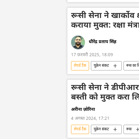
विशेष सैन्य अभियान
रूसी टैंक
ड्रोन हमला
कामिकेज़ ड्रोन
रूसी सेना ने खार्कोव क
कराया मुक्त: रक्षा मंत
धीरेंद्र प्रताप सिंह
17 फ़रवरी 2025, 18:09
लेपर्ड टैंक
यूक्रेन संकट
रूस का 
यूक्रेन सशस्त्र बल
यूक्रेन का जवाबी 
डोनेट्स्क पीपुल्स रिपब्लिक
रूसी सेना
रूसी सेना ने डीपीआर 
बस्ती को मुक्त करा लिय
अरीना ज़ोरिना
4 अगस्त 2024, 17:21
लेपर्ड टैंक
यूक्रेन संकट
रूस
यूक्रेन का जवाबी हमला
यूक्रेन