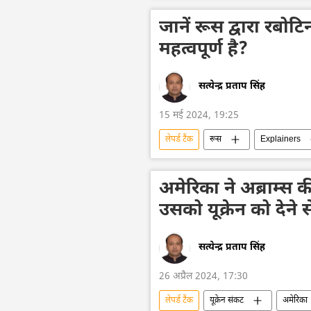
हथियारों की आपूर्ति
जानें रूस द्वारा रबोटि
महत्वपूर्ण है?
सत्येन्द्र प्रताप सिंह
15 मई 2024, 19:25
लेपर्ड टैंक
रूस
Explainers
वोलोडिमिर ज़ेलेंस्की
रूसी सेना
सुरक्षा बल
रक्षा-पंक्ति
रक
अमेरिका ने अब्राम्स 
विशेष सैन्य अभियान
उसको यूक्रेन को देने
सत्येन्द्र प्रताप सिंह
26 अप्रैल 2024, 17:30
लेपर्ड टैंक
यूक्रेन संकट
अमेरिका