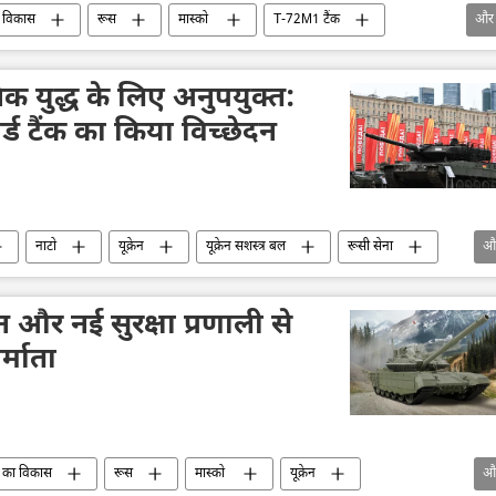
 विकास
रूस
मास्को
T-72M1 टैंक
और
टी-14 आर्मटा टैंक
रूसी टैंक
विशेष सैन्य अभियान
वा (SBU)
यूक्रेन
यूक्रेन सशस्त्र बल
 युद्ध के लिए अनुपयुक्त:
जर्मनी
र्ड टैंक का किया विच्छेदन​
नाटो
यूक्रेन
यूक्रेन सशस्त्र बल
रूसी सेना
औ
जर्मनी
ोन और नई सुरक्षा प्रणाली से
र्माता
 का विकास
रूस
मास्को
यूक्रेन
औ