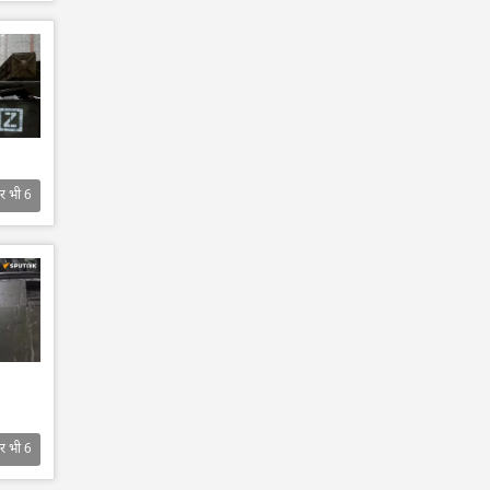
र भी
6
र भी
6