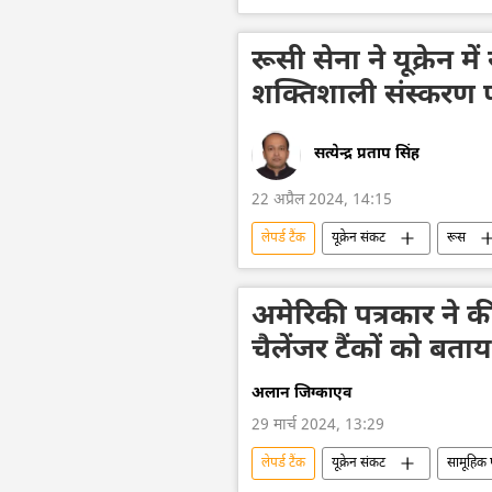
यूक्रेन का जवाबी हमला
यूक्रेन
मिसाइल विध्वंसक
रूसी सेना
रूसी सेना ने यूक्रेन मे
शक्तिशाली संस्करण 
सत्येन्द्र प्रताप सिंह
22 अप्रैल 2024, 14:15
लेपर्ड टैंक
यूक्रेन संकट
रूस
रूसी सैन्य तकनीक
सैन्य प्रौद्योगिकी
हथियारों की आपूर्ति
सामूहिक पश्चिम
अमेरिकी पत्रकार ने क
चैलेंजर टैंकों को बता
अलान जिग्काएव
29 मार्च 2024, 13:29
लेपर्ड टैंक
यूक्रेन संकट
सामूहिक 