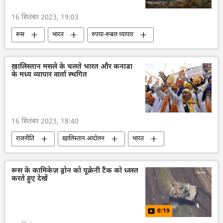
16 सितंबर 2023, 19:03
रूस
भारत
रुपया-रूबल व्यापार
द्विपक्षीय व्यापार
राष्ट्रीय मुद्राओं में व्यापार
आयात
तेल का आयात
भारत-रूस संबंध
ख़ालिस्तान मसले के चलते भारत और कनाडा
के मध्य व्यापार वार्ता स्थगित
विशेष सैन्य अभियान
प्रतिबंध
16 सितंबर 2023, 18:40
राजनीति
ख़ालिस्तान आंदोलन
भारत
कनाडा
पंजाब
पंजाब पुलिस
सिख
दक्षिण एशिया
भाजपा
रूस के कामिकेज़ ड्रोन को यूक्रेनी टैंक को ध्वस्त
करते हुए देखें
जी20
विदेश मंत्रालय
भारत का विदेश मंत्रालय (MEA)
0:19