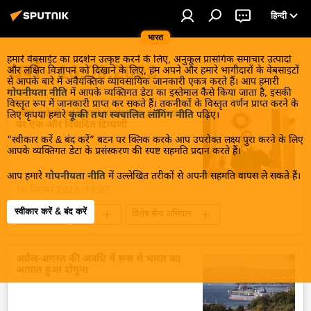
हिन्दी
भारत
हमारे वेबसाईट का प्रदर्शन उत्कृष्ट करने के लिए, अनुकूल प्रासंगिक समाचार उत्पादों
खबरें - 16.09.2023
और लक्षित विज्ञापन को दिखाने के लिए, हम अपने और हमारे भागीदारों के वेबसाइटों
से आपके बारे में अवैयक्तिक व्यावसायिक जानकारी एकत्र करते हैं। आप हमारी
गोपनीयता नीति
में आपके व्यक्तिगत डेटा का इस्तेमाल कैसे किया जाता है, इसकी
विस्तृत रूप में जानकारी प्राप्त कर सकते हैं। तकनीकों के विस्तृत वर्णन प्राप्त करने के
वरिष्ठ यूक्रेनी अधिकारी पोडोल्याक द्वारा भारत
लिए कृपया हमारे
कूकी तथा स्वचालित लॉगिंग नीति
पढ़िए।
पर एक और विवादित टिप्पणी
“स्वीकार करें & बंद करें” बटन पर क्लिक करके आप उपरोक्त लक्ष्य पुरा करने के लिए
आपके व्यक्तिगत डेटा के प्रसंस्करण की स्पष्ट सहमति प्रदान करते हैं।
आप हमारे
गोपनीयता नीति
में उल्लेखित तरीकों से अपनी सहमति वापस ले सकते हैं।
16 सितंबर 2023, 19:27
स्वीकार करें & बंद करें
भारत
यूक्रेन
विशेष सैन्य अभियान
यूक्रेन का जवाबी हमला
अपराध
घृणा अपराध
विवाद
यूक्रेन संकट
अप्रैल-अगस्त की अवधि में रूस से भारत का
आयात हुआ दोगुना