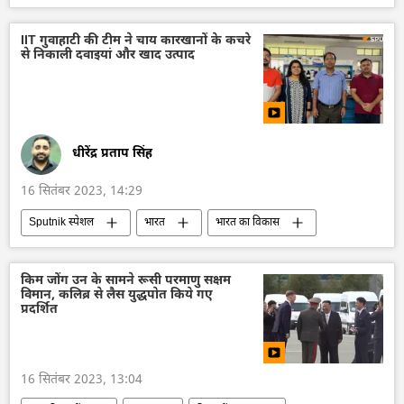
प्रदूषण
वायु प्रदूषण
भारत
पंजाब
विश्व स्वास्थ्य संगठन (WHO)
IIT गुवाहाटी की टीम ने चाय कारखानों के कचरे
से निकाली दवाइयां और खाद उत्पाद
जन्म दर
विश्व
धीरेंद्र प्रताप सिंह
16 सितंबर 2023, 14:29
Sputnik स्पेशल
भारत
भारत का विकास
असम
भारतीय प्रौद्योगिकी संस्थान (IIT)
भारतीय चाय
चाय
अंतरराष्ट्रीय चाय दिवस
किम जोंग उन के सामने रूसी परमाणु सक्षम
विमान, कलिब्र से लैस युद्धपोत किये गए
भारत सरकार
आत्मनिर्भर भारत
प्रदर्शित
16 सितंबर 2023, 13:04