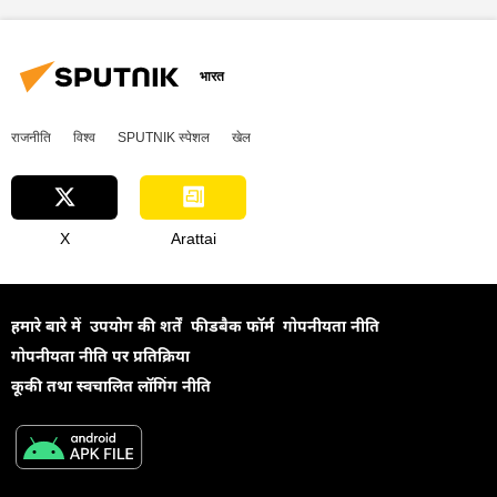
सैन्य प्रौद्योगिकी
विज्ञान एवं प्रौद्योगिकी
राष्ट्रीय सुरक्षा
बैलिस्टिक मिसाइल
वायु रक्षा
इन्फोग्राफिक
रॉसकॉसमॉस
भारत
रक्षा मंत्रालय (MoD)
MoD (Russia)
राजनीति
विश्व
SPUTNIK स्पेशल
खेल
X
Arattai
हमारे बारे में
उपयोग की शर्तें
फीडबैक फॉर्म
गोपनीयता नीति
गोपनीयता नीति पर प्रतिक्रिया
कूकी तथा स्वचालित लॉगिंग नीति