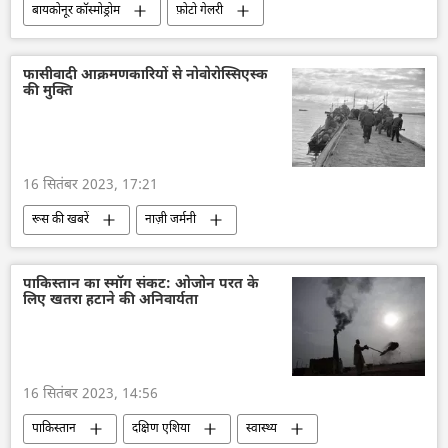
बायकोनूर कॉस्मोड्रोम
फ़ोटो गेलरी
रॉसकॉसमॉस
अंतरिक्ष
रूसी अंतरिक्ष यात्री
अंतरिक्ष उद्योग
अंतरिक्ष अनुसंधान
NASA
फासीवादी आक्रमणकारियों से नोवोरोस्सिएस्क
की मुक्ति
विज्ञान एवं प्रौद्योगिकी
तकनीकी विकास
रूस का विकास
अमेरिका
16 सितंबर 2023, 17:21
रूस की खबरें
नाज़ी जर्मनी
महान देशभक्तिपूर्ण युद्ध
द्वितीय विश्व युद्ध
रूस
सोवियत संघ
पाकिस्तान का स्मॉग संकट: ओजोन परत के
लिए खतरा हटाने की अनिवार्यता
राजनीतिक और आर्थिक स्वतंत्रता
राष्ट्रीय सुरक्षा
वायु रक्षा
रूसी सेना
रूसी नौसेना
काला सागर
लाल सेना
16 सितंबर 2023, 14:56
पाकिस्तान
दक्षिण एशिया
स्वास्थ्य