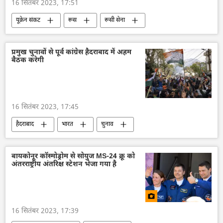
16 सितंबर 2023, 17:51
यूक्रेन संकट
रूस
रूसी सेना
रक्षा मंत्रालय (MoD)
राष्ट्रीय सुरक्षा
ड्रोन
ड्रोन हमला
विशेष सैन्य अभियान
यूक्रेन
प्रमुख चुनावों से पूर्व कांग्रेस हैदराबाद में अहम
बैठक करेगी
यूक्रेन सशस्त्र बल
यूक्रेन का जवाबी हमला
16 सितंबर 2023, 17:45
हैदराबाद
भारत
चुनाव
भारतीय राष्ट्रीय कांग्रेस
कांग्रेस
राजनीति
तेलंगाना
नरेन्द्र मोदी
बायकोनूर कॉस्मोड्रोम से सोयुज MS-24 क्रू को
अंतरराष्ट्रीय अंतरिक्ष स्टेशन भेजा गया है
16 सितंबर 2023, 17:39