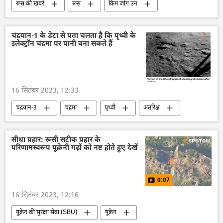
रूस की खबरें
रूस
किम जोंग उन
सर्गेई शोइगू
उत्तर कोरिया
रक्षा मंत्रालय (MoD)
तकनीकी विकास
चंद्रयान-1 के डेटा से पता चलता है कि पृथ्वी के
इलेक्ट्रॉन चंद्रमा पर पानी बना सकते हैं
सैन्य तकनीकी सहयोग
वायुसेना
रूसी नौसेना
16 सितंबर 2023, 12:33
चंद्रयान-3
चंद्रमा
पृथ्वी
अंतरिक्ष
अंतरिक्ष उद्योग
अंतरिक्ष अनुसंधान
भारत
भारत का विकास
विज्ञान एवं प्रौद्योगिकी
सीधा प्रहार: रूसी सटीक प्रहार के
परिणामस्वरूप यूक्रेनी गढ़ों को नष्ट होते हुए देखें
तकनीकी विकास
विज्ञान एवं प्रौद्योगिकी
0:07
16 सितंबर 2023, 12:16
यूक्रेन की सुरक्षा सेवा (SBU)
यूक्रेन