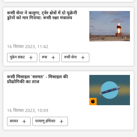
यूक्रेन सशस्त्र बल
यूक्रेन का जवाबी हमला
रूस
रूसी सेना
वायु रक्षा
रूसी सेना ने कलुगा, ट्वेर क्षेत्रों में दो यूक्रेनी
ड्रोनों को मार गिराया: रूसी रक्षा मंत्रालय
विशेष सैन्य अभियान
रक्षा-पंक्ति
राष्ट्रीय सुरक्षा
यूक्रेन संकट
रक्षा मंत्रालय (MoD)
MoD (Russia)
16 सितंबर 2023, 11:42
खेरसॉन
यूक्रेन संकट
रूस
रूसी सेना
वायु रक्षा
वायुसेना
रक्षा मंत्रालय (MoD)
यूक्रेन
यूक्रेन की सुरक्षा सेवा (SBU)
रूसी मिसाइल 'सरमत' - मिसाइल की
प्रौद्योगिकी का ताज
यूक्रेन सशस्त्र बल
यूक्रेन का जवाबी हमला
राष्ट्रीय सुरक्षा
ड्रोन
ड्रोन हमला
आतंकी हमले
16 सितंबर 2023, 10:09
सरमत
परमाणु हथियार
सामूहिक विनाश का हथियार
तकनीकी विकास