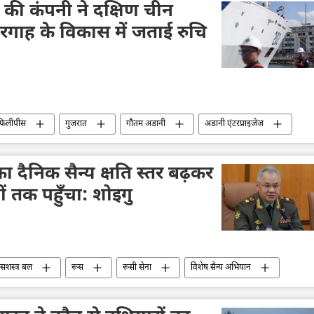
की कंपनी ने दक्षिण चीन
रगाह के विकास में जताई रुचि
फिलीपींस
गुजरात
गौतम अडानी
अडानी एंटरप्राइजेज
ापार गलियारा
बिजली
हवाई अड्डा
दक्षिण चीन सागर
ा का दैनिक सैन्य क्षति स्तर बढ़कर
ों तक पहुँचा: शोइगु
न सशस्त्र बल
रूस
रूसी सेना
विशेष सैन्य अभियान
सर्गेई शोइगू
तकनीकी विकास