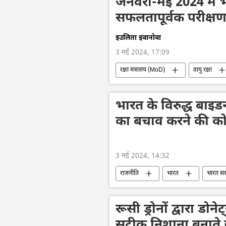
जनवरी-मई 2024 में भ
सफलतापूर्वक परीक्षण
इउलिता इवानोवा
3 मई 2024, 17:09
रक्षा मंत्रालय (MoD)
वायु रक्षा
तकनीकी विकास
भारत का विकास
राजनाथ सिंह
रक्षा उत्पादों का निर्यात
भारत के विरुद्ध बाइड
का बचाव करने की को
3 मई 2024, 14:32
राजनीति
भारत
भारत स
आर्थिक संकट
डी-डॉलरकरण
रूसी ड्रोनों द्वारा डोनेट
सटीक निशाना बनाते हु