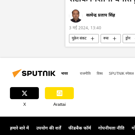
सत्येन्द्र प्रताप सिंह
3 मई 2024, 13:40
यूक्रेन संकट
रूस
ड्रोन
यूक्रेन सशस्त्र बल
रूसी सैन्य तकनीक
विशेष सैन्य अभियान
Artificial Int
भारत
राजनीति
विश्व
SPUTNIK स्पेशल
X
Arattai
हमारे बारे में
उपयोग की शर्तें
फीडबैक फॉर्म
गोपनीयता नीति
ग