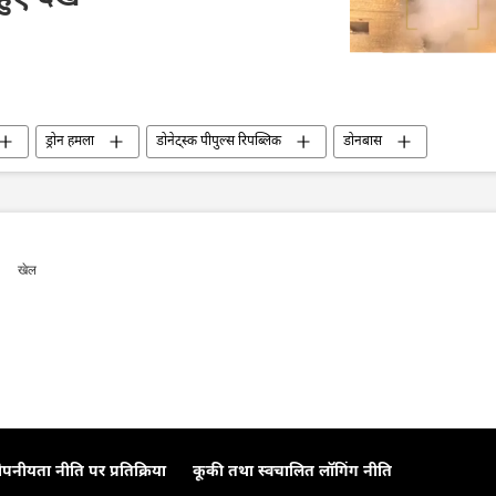
ड्रोन हमला
डोनेट्स्क पीपुल्स रिपब्लिक
डोनबास
सैन्य तकनीकी सहयोग
सैन्य तकनीक
सैन्य प्रौद्योगिकी
elligence (AI)
यूक्रेन
रूसी सेना
खेल
ोपनीयता नीति पर प्रतिक्रिया
कूकी तथा स्वचालित लॉगिंग नीति