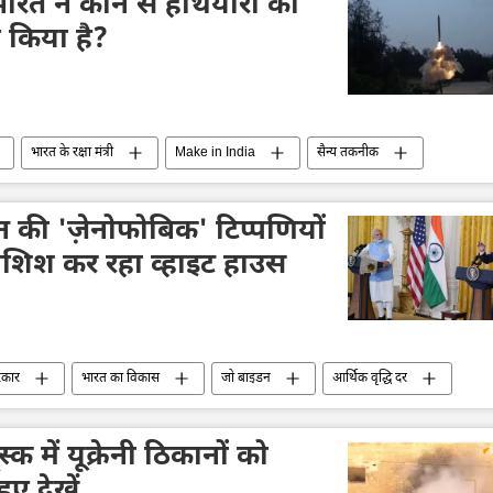
ारत ने कौन से हथियारों का
 किया है?
भारत के रक्षा मंत्री
Make in India
सैन्य तकनीक
भारत
भारतीय वायुसेना
DRDO
Explainers
न की 'ज़ेनोफोबिक' टिप्पणियों
शिश कर रहा व्हाइट हाउस
रकार
भारत का विकास
जो बाइडन
आर्थिक वृद्धि दर
अमेरिका
विवाद
चुनाव
2024 चुनाव
्स्क में यूक्रेनी ठिकानों को
ए देखें