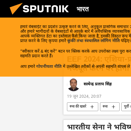
भारत
हमारे वेबसाईट का प्रदर्शन उत्कृष्ट करने के लिए, अनुकूल प्रासंगिक समाचार
और हमारे भागीदारों के वेबसाइटों से आपके बारे में अवैयक्तिक व्यावसायि
खबरें - 19.06.2
आपके व्यक्तिगत डेटा का इस्तेमाल कैसे किया जाता है, इसकी विस्तृत रूप में
प्राप्त करने के लिए कृपया हमारे
कूकी तथा स्वचालित लॉगिंग नीति
पढ़िए।
“स्वीकार करें & बंद करें” बटन पर क्लिक करके आप उपरोक्त लक्ष्य पुरा करन
सहमति प्रदान करते हैं।
EEF 2024: एशिया-प्रशा
आप हमारे
गोपनीयता नीति
में उल्लेखित तरीकों से अपनी सहमति वापस ले स
मजबूत करने पर होगी 
सत्येन्द्र प्रताप सिंह
19 जून 2024, 20:07
रूस की खबरें
रूस
पूर्व
राजनीतिक और आर्थिक स्वतंत्रता
आर
बहुध्रुवीय दुनिया
भारतीय सेना ने भविष