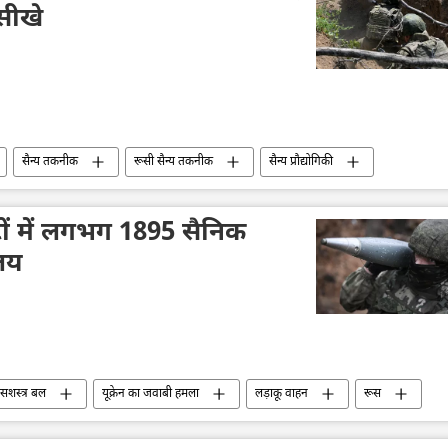
सीखे
सैन्य तकनीक
रूसी सैन्य तकनीक
सैन्य प्रौद्योगिकी
भारत का विकास
रक्षा मंत्रालय (MoD)
भारत के रक्षा मंत्री
ंटों में लगभग 1895 सैनिक
ालय
न सशस्त्र बल
यूक्रेन का जवाबी हमला
लड़ाकू वाहन
रूस
षा मंत्रालय (MoD)
रूसी सेना
राष्ट्रीय सुरक्षा