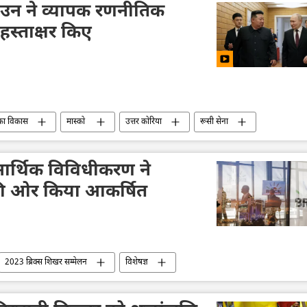
उन ने व्यापक रणनीतिक
हस्ताक्षर किए
का विकास
मास्को
उत्तर कोरिया
रूसी सेना
विशेष सैन्य अभियान
यूक्रेन सशस्त्र बल
रक्षा सेवा (SBU)
यूक्रेन
व्लादिमीर पुतिन
किम जोंग उन
र्थिक विविधीकरण ने
 की ओर किया आकर्षित
2023 ब्रिक्स शिखर सम्मेलन
विशेषज्ञ
करण
वैश्विक आर्थिक स्थिरता
आर्थिक वृद्धि दर
्थिक मंच
दक्षिण-पूर्व एशिया
चीन
Sputnik मान्यता