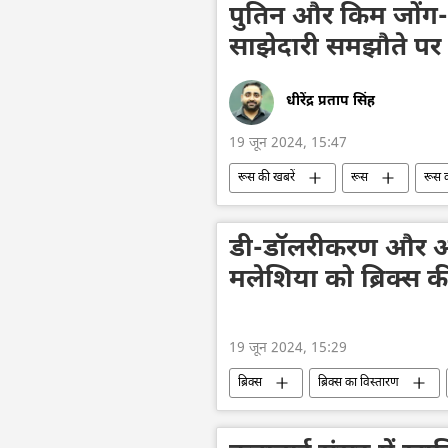
विशेष सैन्य अभियान
पुतिन और किम जोंग-
साझेदारी समझौते पर 
धीरेंद्र प्रताप सिंह
19 जून 2024, 15:47
रूस की खबरें
रूस
रूस 
द्विपक्षीय रिश्ते
द्विपक्षीय व्यापार
यूक्रेन का जवाबी हमला
यूक्रेन की सु
डी-डॉलरीकरण और आ
मलेशिया को ब्रिक्स
19 जून 2024, 15:29
ब्रिक्स
ब्रिक्स का विस्तारण
विशेष रणनीतिक साझेदारी
डी-डॉलर
राजनीतिक और आर्थिक स्वतंत्रता
आर