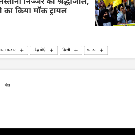
स्तानी निज्जर को श्रद्धांजलि,
दी का किया मॉक ट्रायल
भारत सरकार
नरेन्द्र मोदी
दिल्ली
कनाडा
िवाद
जस्टिन ट्रूडो
विवाद
सिख
हत्या
राजनीति
खेल