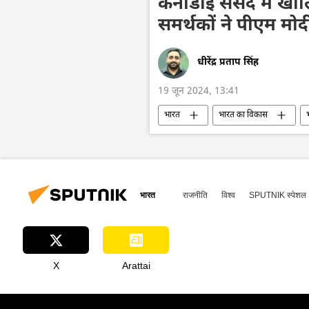
कनाडाई संसद में खालि
समर्थकों ने पीएम मो
धीरेंद्र प्रताप सिंह
19 जून 2024, 13:41
भारत
भारत का विकास
कनाडा के प्रधानमंत्री
भारत-कनाडा व
खालिस्तान
अलगाववाद
भारत
राजनीति
विश्व
SPUTNIK स्पेशल
X
Arattai