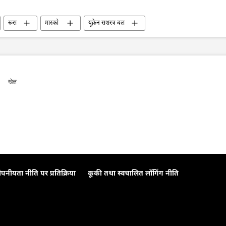
रूस
मास्को
यूक्रेन सशस्त्र बल
रक्षा सेवा (SBU)
यूक्रेन
व्लादिमीर पुतिन
रूसी सेना
खेल
ोपनीयता नीति पर प्रतिक्रिया
कूकी तथा स्वचालित लॉगिंग नीति