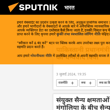
भारत
हमारे वेबसाईट का प्रदर्शन उत्कृष्ट करने के लिए, अनुकूल प्रासंगिक समाचार
और हमारे भागीदारों के वेबसाइटों से आपके बारे में अवैयक्तिक व्यावसायि
खबरें - 03.07.2
आपके व्यक्तिगत डेटा का इस्तेमाल कैसे किया जाता है, इसकी विस्तृत रूप में
प्राप्त करने के लिए कृपया हमारे
कूकी तथा स्वचालित लॉगिंग नीति
पढ़िए।
“स्वीकार करें & बंद करें” बटन पर क्लिक करके आप उपरोक्त लक्ष्य पुरा करन
सहमति प्रदान करते हैं।
पाकिस्तानी प्रधानमंत्र
आप हमारे
गोपनीयता नीति
में उल्लेखित तरीकों से अपनी सहमति वापस ले स
को धन्यवाद दिया
3 जुलाई 2024, 19:35
राजनीति
रूस
रूस का व
आर्थिक वृद्धि दर
राजनीतिक और आर्थि
बहुध्रुवीय दुनिया
बहुपक्षीय राजनय
संयुक्त सैन्य क्षमताओं
हरित ऊर्जा
ऊर्जा क्षेत्र
मंगोलिया के बीच सै