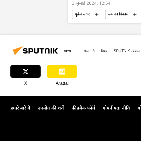
3 जुलाई 2024, 12:54
यूक्रेन संकट
रूस का विकास
यूक्रेन का जवाबी हमला
यूक्रेन की सु
वोलोडिमिर ज़ेलेंस्की
सैनिक सहायता
भारत
राजनीति
विश्व
SPUTNIK स्पेशल
X
Arattai
हमारे बारे में
उपयोग की शर्तें
फीडबैक फॉर्म
गोपनीयता नीति
ग