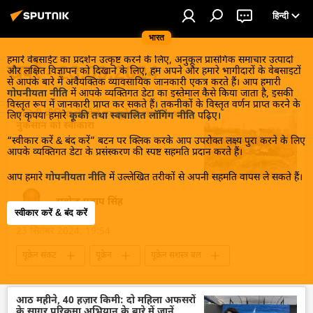
हिन्दी
भारत
हमारे वेबसाईट का प्रदर्शन उत्कृष्ट करने के लिए, अनुकूल प्रासंगिक समाचार उत्पादों
खबरें - 23.09.2024
और लक्षित विज्ञापन को दिखाने के लिए, हम अपने और हमारे भागीदारों के वेबसाइटों
से आपके बारे में अवैयक्तिक व्यावसायिक जानकारी एकत्र करते हैं। आप हमारी
गोपनीयता नीति
में आपके व्यक्तिगत डेटा का इस्तेमाल कैसे किया जाता है, इसकी
विस्तृत रूप में जानकारी प्राप्त कर सकते हैं। तकनीकों के विस्तृत वर्णन प्राप्त करने के
पश्चिमी मीडिया ने मोर्चे पर यूक्रेनी सेना के भारी
लिए कृपया हमारे
कूकी तथा स्वचालित लॉगिंग नीति
पढ़िए।
नुकसान को स्वीकारा
“स्वीकार करें & बंद करें” बटन पर क्लिक करके आप उपरोक्त लक्ष्य पुरा करने के लिए
आपके व्यक्तिगत डेटा के प्रसंस्करण की स्पष्ट सहमति प्रदान करते हैं।
आप हमारे
गोपनीयता नीति
में उल्लेखित तरीकों से अपनी सहमति वापस ले सकते हैं।
सत्येन्द्र प्रताप सिंह
स्वीकार करें & बंद करें
23 सितंबर 2024, 19:54
यूक्रेन संकट
यूक्रेन
यूक्रेन सशस्त्र बल
यूक्रेन का जवाबी हमला
रूसी सेना
रूस
सैन्य तकनीकी सहयोग
रूसी सैन्य तकनीक
आठ महीने, 40 हज़ार किमी: दो महिला अफसरों
के सागर परिक्रमा अभियान के बारे में जानें