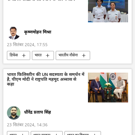
सैन्य तकनीक
सैन्य प्रौद्योगिकी
कुर्स्क
लड़ाकू वाहन
हवाई हमला
कृष्णमोहन मिश्रा
23 सितंबर 2024, 17:55
डिफेंस
भारत
भारतीय नौसेना
गोवा
अरब सागर
विशेष सैन्य अभियान
भारत का विकास
महिला सशक्तिकरण
भारत फिलिस्तीन की UN सदस्यता के समर्थन में
है, पीएम मोदी ने राष्ट्रपति महमूद अब्बास से
महिलाओं के अधिकार
कहा
धीरेंद्र प्रताप सिंह
23 सितंबर 2024, 14:36