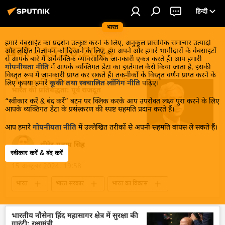
हिन्दी
भारत
हमारे वेबसाईट का प्रदर्शन उत्कृष्ट करने के लिए, अनुकूल प्रासंगिक समाचार उत्पादों
खबरें - 15.10.2024
और लक्षित विज्ञापन को दिखाने के लिए, हम अपने और हमारे भागीदारों के वेबसाइटों
से आपके बारे में अवैयक्तिक व्यावसायिक जानकारी एकत्र करते हैं। आप हमारी
गोपनीयता नीति
में आपके व्यक्तिगत डेटा का इस्तेमाल कैसे किया जाता है, इसकी
विस्तृत रूप में जानकारी प्राप्त कर सकते हैं। तकनीकों के विस्तृत वर्णन प्राप्त करने के
जयशंकर की पाकिस्तान यात्रा SCO के प्रति
लिए कृपया हमारे
कूकी तथा स्वचालित लॉगिंग नीति
पढ़िए।
भारत की प्रतिबद्धता: पूर्व राजदूत
“स्वीकार करें & बंद करें” बटन पर क्लिक करके आप उपरोक्त लक्ष्य पुरा करने के लिए
आपके व्यक्तिगत डेटा के प्रसंस्करण की स्पष्ट सहमति प्रदान करते हैं।
आप हमारे
गोपनीयता नीति
में उल्लेखित तरीकों से अपनी सहमति वापस ले सकते हैं।
धीरेंद्र प्रताप सिंह
स्वीकार करें & बंद करें
15 अक्टूबर 2024, 19:58
भारत
भारत सरकार
भारत का विकास
Sputnik मान्यता
दिल्ली
पाकिस्तान
इस्लामाबाद
शंघाई सहयोग संगठन (SCO)
भारतीय नौसेना हिंद महासागर क्षेत्र में सुरक्षा की
गारंटी: रक्षामंत्री