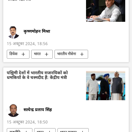
एस. जयशंकर
भारत का विदेश मंत्रालय (MEA)
कृष्णमोहन मिश्रा
15 अक्टूबर 2024, 18:56
डिफेंस
भारत
भारतीय नौसेना
भारत के रक्षा मंत्री
हिंद-प्रशांत क्षेत्र
बंगाल की खाड़ी
नौसैनिक अड्डा
पश्चिमी देशों में भारतीय राजनयिकों को
धमकियों के वे चश्मदीद हैं: केंद्रीय मंत्री
सत्येन्द्र प्रताप सिंह
15 अक्टूबर 2024, 18:50