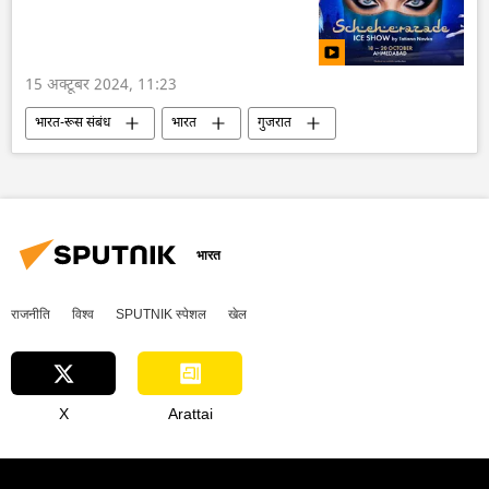
खालिस्तान
भारत का दूतावास
राजदूतावास
15 अक्टूबर 2024, 11:23
भारत-रूस संबंध
भारत
गुजरात
संस्कृति संरक्षण
भारतीय संस्कृति
रूसी संस्कृति
रूस
भारत
राजनीति
विश्व
SPUTNIK स्पेशल
खेल
X
Arattai