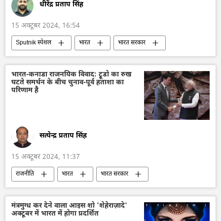
धीरेंद्र प्रताप सिंह
15 अक्टूबर 2024, 16:54
Sputnik स्पेशल
भारत
भारत सरकार
भारत का विकास
मास्को
कनाडा
कनाडा के प्रधानमंत्री
भारत-कनाडा विवाद
भारत-कनाडा राजनयिक विवाद: ट्रूडो का रुख
घटते समर्थन के बीच चुनाव-पूर्व हताशा का
सिख
अलगाववाद
खालिस्तान
परिणाम है
पंजाब
जस्टिन ट्रूडो
चुनाव
सत्येन्द्र प्रताप सिंह
15 अक्टूबर 2024, 11:37
राजनीति
भारत
भारत सरकार
भारत का विकास
भारत-कनाडा विवाद
विवाद
जस्टिन ट्रूडो
2024 चुनाव
मंत्रमुग्ध कर देने वाला आइस शो 'शेहेराज़ादे'
अक्टूबर में भारत में होगा प्रदर्शित
चुनाव
कनाडा
कनाडा के प्रधानमंत्री