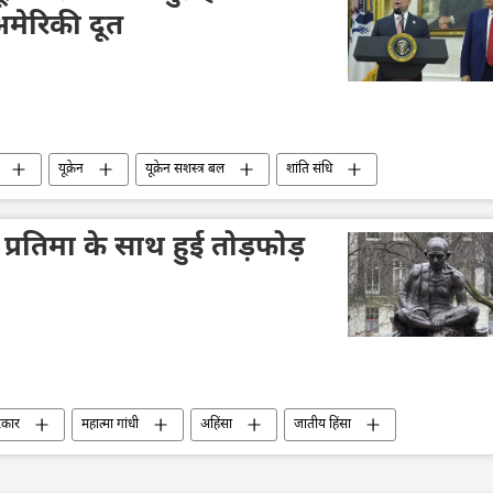
मेरिकी दूत
यूक्रेन
यूक्रेन सशस्त्र बल
शांति संधि
ड ट्रम्प
मिस्र
कतर
हमास
 प्रतिमा के साथ हुई तोड़फोड़
रकार
महात्मा गांधी
अहिंसा
जातीय हिंसा
भारत का दूतावास
अपराध
घृणा अपराध