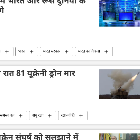
 में भारत और रूस दुनिया के
गे
स
भारत
भारत सरकार
भारत का विकास
द्विपक्षीय रिश्ते
 रात 81 यूक्रेनी ड्रोन मार
न सशस्त्र बल
वायु रक्षा
रक्षा-पंक्ति
ड्रोन
ड्रोन हमला
मानव रहित वाहन
्रेन संघर्ष को सुलझाने में