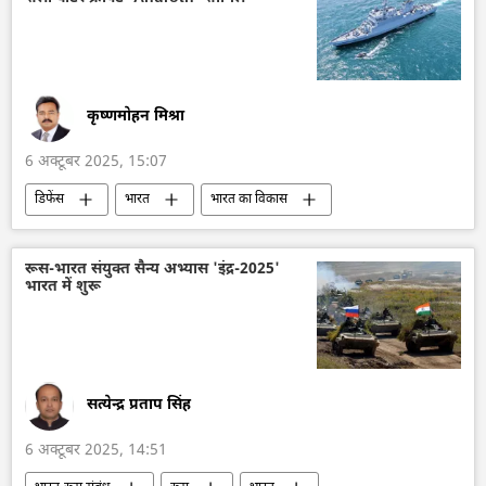
ड्रोन
ड्रोन हमला
विदेश मंत्रालय
हथियारों की आपूर्ति
कृष्णमोहन मिश्रा
6 अक्टूबर 2025, 15:07
डिफेंस
भारत
भारत का विकास
आत्मनिर्भर भारत
भारत सरकार
रक्षा मंत्रालय (MoD)
रक्षा-पंक्ति
रूस-भारत संयुक्त सैन्य अभ्यास 'इंद्र-2025'
भारत में शुरू
हथियारों की आपूर्ति
भारतीय नौसेना
सत्येन्द्र प्रताप सिंह
6 अक्टूबर 2025, 14:51