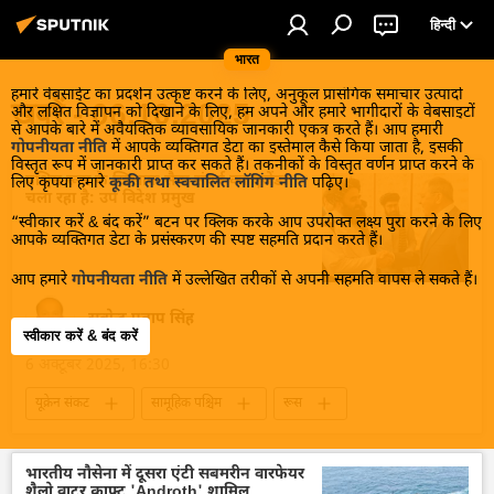
हिन्दी
भारत
हमारे वेबसाईट का प्रदर्शन उत्कृष्ट करने के लिए, अनुकूल प्रासंगिक समाचार उत्पादों
खबरें - 06.10.2025
और लक्षित विज्ञापन को दिखाने के लिए, हम अपने और हमारे भागीदारों के वेबसाइटों
से आपके बारे में अवैयक्तिक व्यावसायिक जानकारी एकत्र करते हैं। आप हमारी
गोपनीयता नीति
में आपके व्यक्तिगत डेटा का इस्तेमाल कैसे किया जाता है, इसकी
विस्तृत रूप में जानकारी प्राप्त कर सकते हैं। तकनीकों के विस्तृत वर्णन प्राप्त करने के
पश्चिम रूस के खिलाफ सैन्य संघर्ष का एजेंडा
लिए कृपया हमारे
कूकी तथा स्वचालित लॉगिंग नीति
पढ़िए।
चला रहा है: उप विदेश प्रमुख
“स्वीकार करें & बंद करें” बटन पर क्लिक करके आप उपरोक्त लक्ष्य पुरा करने के लिए
आपके व्यक्तिगत डेटा के प्रसंस्करण की स्पष्ट सहमति प्रदान करते हैं।
आप हमारे
गोपनीयता नीति
में उल्लेखित तरीकों से अपनी सहमति वापस ले सकते हैं।
सत्येन्द्र प्रताप सिंह
स्वीकार करें & बंद करें
6 अक्टूबर 2025, 16:30
यूक्रेन संकट
सामूहिक पश्चिम
रूस
सैन्य तकनीक
सैन्य प्रौद्योगिकी
सैन्य अभ्यास
सैन्य तकनीकी सहयोग
सैन्य सहायता
पोलैंड
भारतीय नौसेना में दूसरा एंटी सबमरीन वारफेयर
शैलो वाटर क्राफ्ट 'Androth' शामिल