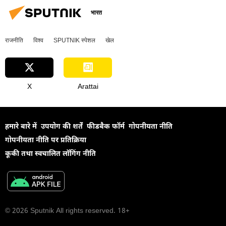
रक्षा-पंक्ति
रूसी सेना
व्लादिमीर पुतिन
भारत
वोलोडिमिर ज़ेलेंस्की
कोलंबिया
राजनीति
विश्व
SPUTNIK स्पेशल
खेल
X
Arattai
हमारे बारे में
उपयोग की शर्तें
फीडबैक फॉर्म
गोपनीयता नीति
गोपनीयता नीति पर प्रतिक्रिया
कूकी तथा स्वचालित लॉगिंग नीति
© 2026 Sputnik All rights reserved. 18+