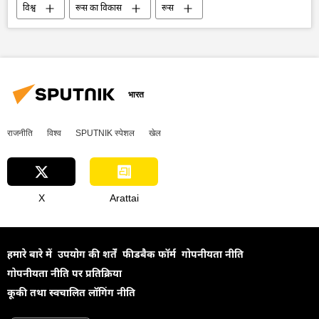
विश्व
रूस का विकास
रूस
मास्को
अमेरिका
वाशिंगटन
व्लादिमीर पुतिन
डॉनल्ड ट्रम्प
क्रेमलिन
क्रेमलिन के प्रवक्ता दिमित्री पेसकोव
द्विपक्षीय रिश्ते
भारत
राजनीति
विश्व
SPUTNIK स्पेशल
खेल
X
Arattai
हमारे बारे में
उपयोग की शर्तें
फीडबैक फॉर्म
गोपनीयता नीति
गोपनीयता नीति पर प्रतिक्रिया
कूकी तथा स्वचालित लॉगिंग नीति