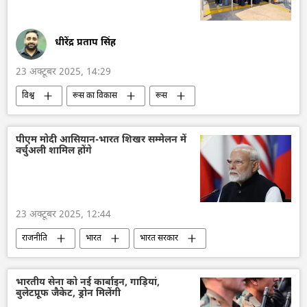
धीरेंद्र प्रताप सिंह
23 अक्टूबर 2025, 14:29
विश्व
रूस का विकास
रूस
मास्को
Sputnik
तुर्की
पीएम मोदी आसियान-भारत शिखर सम्मेलन में
वर्चुअली शामिल होंगे
23 अक्टूबर 2025, 12:44
राजनीति
भारत
भारत सरकार
भारत का विकास
नरेन्द्र मोदी
मलेशिया
विदेश मंत्रालय
भारत का विदेश मंत्रालय (MEA)
भारतीय सेना को नई कार्बाइन, गाड़ियां,
बुलेटप्रूफ जैकेट, ड्रोन मिलेंगी
एस. जयशंकर
आसियान
अमेरिका