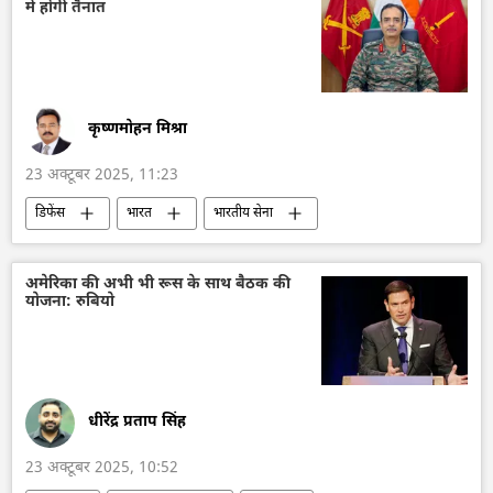
में होगी तैनात
विशेष सैन्य अभियान
रक्षा मंत्रालय (MoD)
रूसी सेना
खेरसॉन
कृष्णमोहन मिश्रा
23 अक्टूबर 2025, 11:23
डिफेंस
भारत
भारतीय सेना
भारतीय सशस्‍त्र सेनाएँ
पाकिस्तान
चीन
ड्रोन
कामिकेज़ ड्रोन
आतंकवाद
अमेरिका की अभी भी रूस के साथ बैठक की
योजना: रुबियो
आतंकवाद विरोधी दस्ता
आतंकवाद का मुकाबला
धीरेंद्र प्रताप सिंह
23 अक्टूबर 2025, 10:52