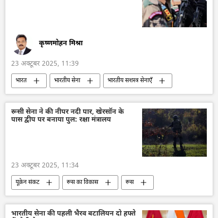
ब्राज़ील
दक्षिण अफ्रीका
कृष्णमोहन मिश्रा
23 अक्टूबर 2025, 11:39
भारत
भारतीय सेना
भारतीय सशस्‍त्र सेनाएँ
अडानी एंटरप्राइजेज
AK-203
ड्रोन
डिफेंस
रूसी सेना ने की नीपर नदी पार, खेरसॉन के
पास द्वीप पर बनाया पुल: रक्षा मंत्रालय
23 अक्टूबर 2025, 11:34
यूक्रेन संकट
रूस का विकास
रूस
मास्को
यूक्रेन सशस्त्र बल
यूक्रेन
यूक्रेन की सुरक्षा सेवा (SBU)
यूक्रेन का जवाबी हमला
भारतीय सेना की पहली भैरव बटालियन दो हफ्ते