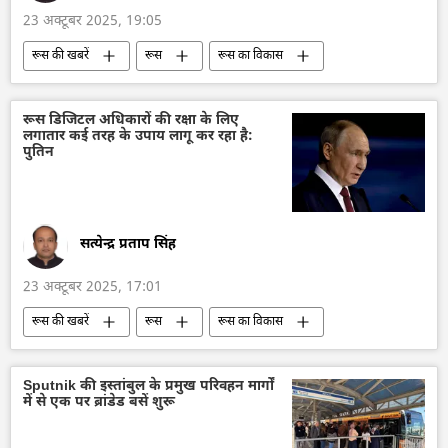
23 अक्टूबर 2025, 19:05
रूस की खबरें
रूस
रूस का विकास
व्लादिमीर पुतिन
अधिक जनसंख्या
जनसंख्या में गिरावट
जन्म दर
रूस डिजिटल अधिकारों की रक्षा के लिए
लगातार कई तरह के उपाय लागू कर रहा है:
पारंपरिक परिवार
पुतिन
सत्येन्द्र प्रताप सिंह
23 अक्टूबर 2025, 17:01
रूस की खबरें
रूस
रूस का विकास
डिजिटल मुद्रा
डिजिटल रूबल
व्लादिमीर पुतिन
साइबर हमला
Sputnik की इस्तांबुल के प्रमुख परिवहन मार्गों
में से एक पर ब्रांडेड बसें शुरू
Artificial Intelligence (AI)
विज्ञान एवं प्रौद्योगिकी
डेटा विज्ञान