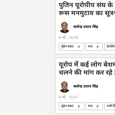
अमेरिका-इजराइल-ईरान युद्ध
हिंद-प्रशा
पुतिन यूरोपीय संघ क
रूस मनमुटाव का सूत्रध
सत्येन्द्र प्रताप सिंह
8 मई , 16:54
यूक्रेन संकट
रूस
क्रेमलि
खेल
ओलिंपिक खेल
प्रत
रूस में विजय दिवस
यूक्रेन
यूरोप में कई लोग बेश
चलने की मांग कर रहे 
सत्येन्द्र प्रताप सिंह
8 मई , 15:21
यूक्रेन संकट
रूस
रूसी वि
हथियारों की आपूर्ति
नाज़ी जर्मनी