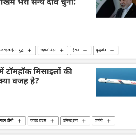
खिम भरा सैन्य दांव चुना:
जराइल-ईरान युद्ध
जहाजी बेड़ा
ईरान
युद्धपोत
 में टॉमहॉक मिसाइलों की
 क्या वजह है?
ंगटन डीसी
व्हाइट हाउस
डॉनल्ड ट्रम्प
जर्मनी
यूरोपीय संघ
द्विपक्षीय रिश्ते
ईरान