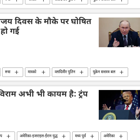
ड्रोन
ड्रोन हमला
वायु रक्षा
रूसी सेना
िजय दिवस
विशेष सैन्य अभियान
रा विजय दिवस के मौके पर घोषित
ू हो गई
रूस
मास्को
व्लादिमीर पुतिन
यूक्रेन सशस्त्र बल
वोलोडिमिर ज़ेलेंस्की
विशेष सैन्य अभियान
िजय दिवस
विराम अभी भी कायम है: ट्रंप
ंप
अमेरिका-इजराइल-ईरान युद्ध
मध्य पूर्व
अमेरिका