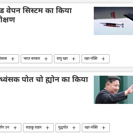
डेड वेपन सिस्टम का किया
ीक्षण
विकास
भारत सरकार
वायु रक्षा
रक्षा-पंक्ति
DRDO
भारतीय वायुसेना
िध्वंसक पोत चो ह्योन का किया
ोंग उन
लड़ाकू वाहन
युद्धपोत
रक्षा-पंक्ति