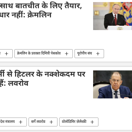
ंत क्षेत्र
प्रशांत महासागर
Sputnik मान्यता
े साथ बातचीत के लिए तैयार,
ार नहीं: क्रेमलिन
न
क्रेमलिन के प्रवक्ता दिमित्री पेसकोव
यूरोपीय संघ
िबंध
रेड स्क्वायर
रूस की विजय दिवस परेड
र्मी से हिटलर के नक्शेकदम पर
हैं: लवरोव
देश मंत्रालय
सर्गे लवरोव
वोलोडिमिर ज़ेलेंस्की
यूक्रेन
यूरोप
एडोल्फ़ हिटलर