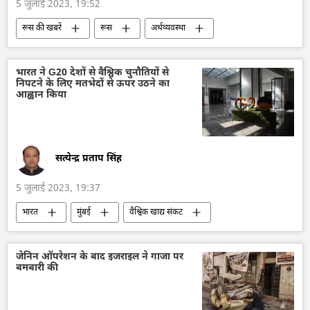
5 जुलाई 2023, 19:52
रूस की खबरें
रूस
अर्थव्यवस्था
व्लादिमीर पुतिन
प्रतिबंध
रूस का विकास
क्रेमलिन
मास्को
आर्थिक मंच
भारत ने G20 देशों से वैश्विक चुनौतियों से
निपटने के लिए मतभेदों से ऊपर उठने का
आर्थिक संकट
आह्वान किया
सत्येन्द्र प्रताप सिंह
5 जुलाई 2023, 19:37
भारत
मुंबई
वैश्विक खाद्य संकट
जलवायु परिवर्तन
डेटा सुरक्षा
राष्ट्रीय सुरक्षा
वैश्विक आर्थिक स्थिरता
विज्ञान एवं प्रौद्योगिकी
जेनिन ऑपरेशन के बाद इजराइल ने गाजा पर
बमबारी की
प्राकृतिक विपदा
प्राकृतिक संसाधन
जी20