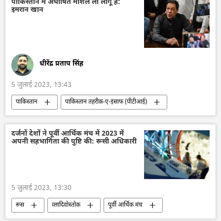
रूस
रक्षा मंत्रालय (MoD)
पाकिस्तान में अघोषित मार्शल लॉ लागू है:
इमरान खान
विशेष सैन्य अभियान
यूक्रेन की सुरक्षा सेवा (SBU)
रूसी सेना
रूस की राष्ट्रीय आतंकवाद विरोधी समिति
आतंकवाद का मुकाबला
आतंकवादी
आतंकवाद विरोधी कानून
धीरेंद्र प्रताप सिंह
5 जुलाई 2023, 13:43
पाकिस्तान
पाकिस्तान तहरीक-ए-इंसाफ (पीटीआई)
इमरान ख़ान
इमरान खान की गिरफ्तारी
विश्व
तोशाखाना मामला
उच्च न्यायालय
न्यायालय
दर्जनों देशों ने पूर्वी आर्थिक मंच में 2023 में
अपनी सहभागिता की पुष्टि की: रूसी अधिकारी
इस्लामाबाद
5 जुलाई 2023, 13:30
रूस
व्लादिवोस्तोक
पूर्वी आर्थिक मंच
आर्थिक मंच
सुदूर पूर्व
अर्थव्यवस्था