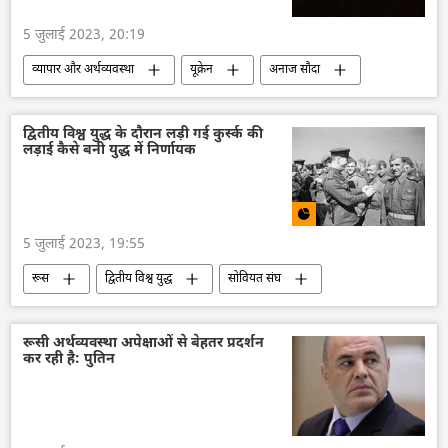
रुपया-रूबल व्यापार
5 जुलाई 2023, 20:19
व्यापार और अर्थव्यवस्था
यूक्रेन
अनाज सौदा
वैश्विक खाद्य संकट
भ्रष्टाचार
यूरोप
यूरोपीय संघ
निर्यात
गेहूं का निर्यात
द्वितीय विश्व युद्ध के दौरान लड़ी गई कुर्स्क की
लड़ाई कैसे बनी युद्ध में निर्णायक
अपराध
5 जुलाई 2023, 19:55
रूस
द्वितीय विश्व युद्ध
सोवियत संघ
नाज़ी जर्मनी
जर्मनी
महान देशभक्तिपूर्ण युद्ध
आत्मरक्षा
रूस की खबरें
रूसी अर्थव्यवस्था अपेक्षाओं से बेहतर प्रदर्शन
कर रही है: पुतिन