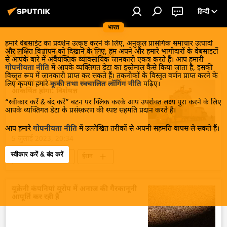
हिन्दी
भारत
हमारे वेबसाईट का प्रदर्शन उत्कृष्ट करने के लिए, अनुकूल प्रासंगिक समाचार उत्पादों
खबरें - 05.07.2023
और लक्षित विज्ञापन को दिखाने के लिए, हम अपने और हमारे भागीदारों के वेबसाइटों
से आपके बारे में अवैयक्तिक व्यावसायिक जानकारी एकत्र करते हैं। आप हमारी
गोपनीयता नीति
में आपके व्यक्तिगत डेटा का इस्तेमाल कैसे किया जाता है, इसकी
विस्तृत रूप में जानकारी प्राप्त कर सकते हैं। तकनीकों के विस्तृत वर्णन प्राप्त करने के
ईरान की SCO सदस्यता से चाबहार में निवेश
लिए कृपया हमारे
कूकी तथा स्वचालित लॉगिंग नीति
पढ़िए।
आकर्षित होगा: विशेषज्ञ
“स्वीकार करें & बंद करें” बटन पर क्लिक करके आप उपरोक्त लक्ष्य पुरा करने के लिए
आपके व्यक्तिगत डेटा के प्रसंस्करण की स्पष्ट सहमति प्रदान करते हैं।
आप हमारे
गोपनीयता नीति
में उल्लेखित तरीकों से अपनी सहमति वापस ले सकते हैं।
5 जुलाई 2023, 20:34
स्वीकार करें & बंद करें
Sputnik मान्यता
ईरान
शंघाई सहयोग संगठन (SCO)
भारत
रूस
व्यापार गलियारा
यूक्रेनी कंपनियां यूरोप में अनाज की गैरकानूनी
आपूर्ति कर रही हैं
अंतर्राष्ट्रीय उत्तर-दक्षिण परिवहन गलियारा (आईएनएसटीसी)
द्विपक्षीय व्यापार
राष्ट्रीय मुद्राओं में व्यापार