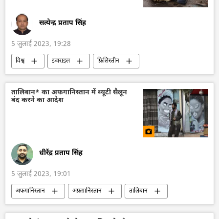
सत्येन्द्र प्रताप सिंह
5 जुलाई 2023, 19:28
विश्व
इजराइल
फ़िलिस्तीन
मध्य पूर्व
सीमा विवाद
विवाद
इज़राइल रक्षा सेना
गाज़ा पट्टी
मौत
तालिबान* का अफगानिस्तान में ब्यूटी सैलून
बंद करने का आदेश
मृत्यु दर
धीरेंद्र प्रताप सिंह
5 जुलाई 2023, 19:01
अफगानिस्तान
अफ़ग़ानिस्तान
तालिबान
महिला सशक्तिकरण
महिलाओं के अधिकार