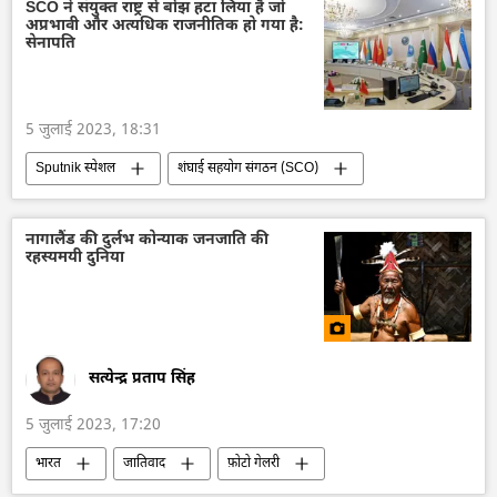
प्रतिबंध
फ़ोटो गेलरी
SCO ने संयुक्त राष्ट्र से बोझ हटा लिया है जो
अप्रभावी और अत्यधिक राजनीतिक हो गया है:
सेनापति
5 जुलाई 2023, 18:31
Sputnik स्पेशल
शंघाई सहयोग संगठन (SCO)
भारत
पाकिस्तान
दक्षिण एशिया
रूस
चीन
द्विपक्षीय रिश्ते
नागालैंड की दुर्लभ कोन्याक जनजाति की
रहस्यमयी दुनिया
द्विपक्षीय व्यापार
राष्ट्रीय मुद्राओं में व्यापार
बहुपक्षीय राजनय
सत्येन्द्र प्रताप सिंह
5 जुलाई 2023, 17:20
भारत
जातिवाद
फ़ोटो गेलरी