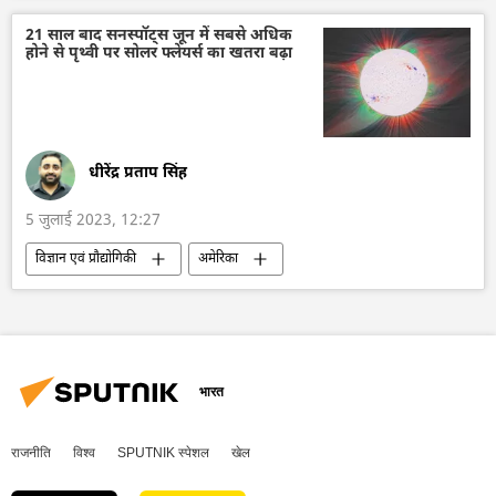
वैश्विक खाद्य संकट
आर्थिक संकट
तेल
21 साल बाद सनस्पॉट्स जून में सबसे अधिक
होने से पृथ्वी पर सोलर फ्लेयर्स का खतरा बढ़ा
गैस
व्यापार गलियारा
रुपया-रूबल व्यापार
द्विपक्षीय व्यापार
राष्ट्रीय मुद्राओं में व्यापार
व्यापार और अर्थव्यवस्था
धीरेंद्र प्रताप सिंह
5 जुलाई 2023, 12:27
विज्ञान एवं प्रौद्योगिकी
अमेरिका
विज्ञान एवं प्रौद्योगिकी
अंतरिक्ष
अंतरिक्ष अनुसंधान
पर्यावरण
पर्यावरणवाद
प्रकृति संरक्षण
भारत
राजनीति
विश्व
SPUTNIK स्पेशल
खेल