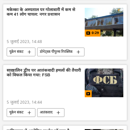
संस्कृति संरक्षण
भारतीय संस्कृति
दक्षिण एशिया
नागालैंड
जनजाति
मकेव्का के अस्पताल पर गोलाबारी में कम से
कम 41 लोग घायल: नगर प्रशासन
0:29
5 जुलाई 2023, 14:48
यूक्रेन संकट
डोनेट्स्क पीपुल्स रिपब्लिक
यूक्रेन
यूक्रेन सशस्त्र बल
यूक्रेन का जवाबी हमला
यूक्रेन की सुरक्षा सेवा (SBU)
साख़ालिन द्वीप पर आतंकवादी हमलों की तैयारी
को विफल किया गया: FSB
रूस
विशेष सैन्य अभियान
रूसी सेना
रक्षा मंत्रालय (MoD)
वायु रक्षा
रूसी संघीय सुरक्षा सेवा (एफएसबी)
राष्ट्रीय सुरक्षा
5 जुलाई 2023, 14:44
यूक्रेन संकट
आतंकवाद
रूसी संघीय सुरक्षा सेवा (एफएसबी)
यूक्रेन