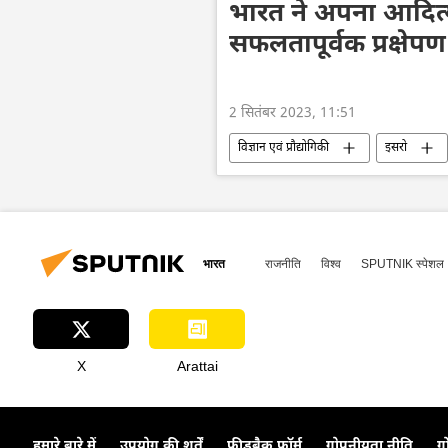
भारत ने अपना आदित
सफलतापूर्वक प्रक्षेप
2 सितंबर 2023, 11:51
विज्ञान एवं प्रौद्योगिकी
इसरो
भारत का विकास
तकनीकी विकास
उपग्रह प्रक्षेपण
आदित्य L1
भारत
राजनीति
विश्व
SPUTNIK स्पेशल
X
Arattai
हमारे बारे में
उपयोग की शर्तें
फीडबैक फॉर्म
गोपनीयता नीति
ग