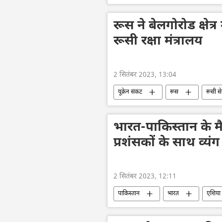
भारतीय संस्कृति
थर्मन शनमुगरत्न
रूस ने बेलगोरोड क्षेत्र म
रूसी रक्षा मंत्रालय
2 सितंबर 2023, 13:04
यूक्रेन संकट
रूस
रूसी से
राष्ट्रीय सुरक्षा
विशेष सैन्य अभियान
वोलोडिमिर ज़ेलेंस्की
ड्रोन
भारत-पाकिस्तान के म
प्रशंसकों के साथ व्यंग
2 सितंबर 2023, 12:11
पाकिस्तान
भारत
एशिया
पाकिस्तान क्रिकेट टीम
खेल