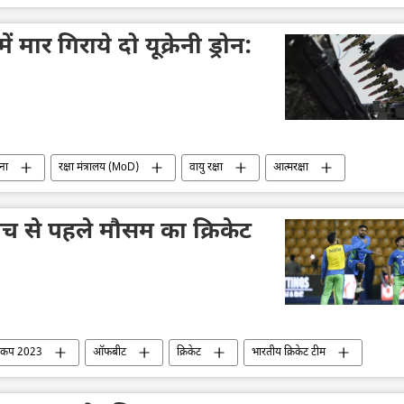
प्रवासी भारतीय
भारत
ें मार गिराये दो यूक्रेनी ड्रोन:
ना
रक्षा मंत्रालय (MoD)
वायु रक्षा
आत्मरक्षा
यूक्रेन
यूक्रेन सशस्त्र बल
यूक्रेन का जवाबी हमला
ड्रोन हमला
आतंकी हमले
ैच से पहले मौसम का क्रिकेट
 कप 2023
ऑफबीट
क्रिकेट
भारतीय क्रिकेट टीम