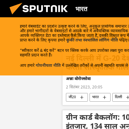
भारत
हमारे वेबसाईट का प्रदर्शन उत्कृष्ट करने के लिए, अनुकूल प्रासंगिक समाचार
और हमारे भागीदारों के वेबसाइटों से आपके बारे में अवैयक्तिक व्यावसायि
खबरें - 02.09.2
आपके व्यक्तिगत डेटा का इस्तेमाल कैसे किया जाता है, इसकी विस्तृत रूप में
प्राप्त करने के लिए कृपया हमारे
कूकी तथा स्वचालित लॉगिंग नीति
पढ़िए।
“स्वीकार करें & बंद करें” बटन पर क्लिक करके आप उपरोक्त लक्ष्य पुरा करन
सहमति प्रदान करते हैं।
नई दिल्ली में G-20 दे
आप हमारे
गोपनीयता नीति
में उल्लेखित तरीकों से अपनी सहमति वापस ले स
करता सांस्कृतिक गलि
अन्ना वोरोन्त्सोवा
2 सितंबर 2023, 20:05
जी20
भारत
दिल्ली
बाइकाल झील
रूस
ग्रीन कार्ड बैकलॉग: 
इंतजार, 134 साल अनुम