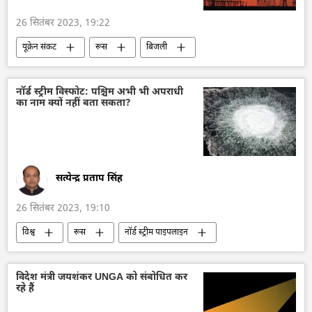
नाटो
यूक्रेन संकट
26 सितंबर 2023, 19:22
यूक्रेन संकट
रूस
बिजली
रूसी सेना
यूक्रेन
यूक्रेन का जवाबी हमला
ड्रोन
ड्रोन हमला
संयुक्त राष्ट्र
नॉर्ड स्ट्रीम विस्फोट: पश्चिम अभी भी अपराधी
का नाम क्यों नहीं बता सकता?
विशेष सैन्य अभियान
सैन्य तकनीक
सैन्य सहायता
सैन्य तकनीकी सहयोग
सत्येन्द्र प्रताप सिंह
26 सितंबर 2023, 19:10
विश्व
रूस
नॉर्ड स्ट्रीम पाइपलाइन
गैस
रूसी गैस
बाल्टिक सागर
यूरोपीय संघ
आतंकी हमले
ऊर्जा क्षेत्र
विदेश मंत्री जयशंकर UNGA को संबोधित कर
रहे हैं
रूसी जांच समिति
जर्मनी
नाज़ी जर्मनी