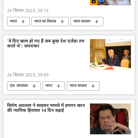
व्लादिमीर पुतिन
26 सितंबर 2023, 20:12
भारत
भारत का विकास
भारत सरकार
भारतीय सेना
तकनीकी विकास
सैन्य तकनीक
सैन्य प्रौद्योगिकी
सैन्य सहायता
'वे दिन खत्म हो गए हैं जब कुछ देश एजेंडा तय
करते थे': जयशंकर
सैन्य तकनीकी सहयोग
राजनाथ सिंह
फ़ोटो गेलरी
26 सितंबर 2023, 20:09
एस. जयशंकर
भारत
भारत सरकार
संयुक्त राष्ट्र
वाशिंगटन डीसी
कनाडा
विश्व
दक्षिण एशिया
भारत का विकास
विशेष अदालत ने साइफर मामले में इमरान खान
की न्यायिक हिरासत 14 दिन बढ़ाई
विकासशील देश