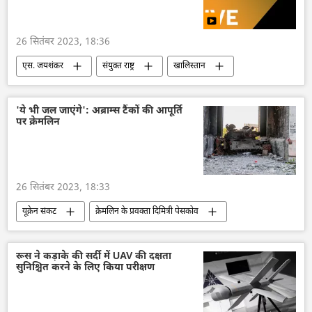
अमेरिका
नाटो
बम विस्फोट
अपराध
26 सितंबर 2023, 18:36
एस. जयशंकर
संयुक्त राष्ट्र
खालिस्तान
भारत
भारत सरकार
कनाडा
राजनीति
दक्षिण एशिया
न्यूयॉर्क
'ये भी जल जाएंगे': अब्राम्स टैंकों की आपूर्ति
पर क्रेमलिन
विदेश मंत्रालय
भारत का विदेश मंत्रालय (MEA)
द्विपक्षीय रिश्ते
26 सितंबर 2023, 18:33
यूक्रेन संकट
क्रेमलिन के प्रवक्ता दिमित्री पेसकोव
क्रेमलिन
मॉस्को
व्लादिमीर पुतिन
यूक्रेन का जवाबी हमला
यूक्रेन
रूस ने कड़ाके की सर्दी में UAV की दक्षता
सुनिश्चित करने के लिए किया परीक्षण
यूक्रेन सशस्त्र बल
अमेरिका
अमरीकी सेना
रूसी सेना
विशेष सैन्य अभियान