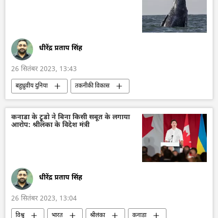
धीरेंद्र प्रताप सिंह
26 सितंबर 2023, 13:43
बहुध्रुवीय दुनिया
तकनीकी विकास
वैवाहिक उम्र
जलवायु परिवर्तन
गर्मी की लहर
यूनाइटेड किंगडम
कनाडा के ट्रूडो ने बिना किसी सबूत के लगाया
आरोप: श्रीलंका के विदेश मंत्री
विज्ञान एवं प्रौद्योगिकी
विज्ञान एवं प्रौद्योगिकी
धीरेंद्र प्रताप सिंह
26 सितंबर 2023, 13:04
विश्व
भारत
श्रीलंका
कनाडा