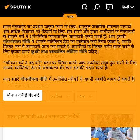
हिन्दी
भारत
हमारे वेबसाईट का प्रदर्शन उत्कृष्ट करने के लिए, अनुकूल प्रासंगिक समाचार उत्पादों
खबरें - 26.09.2023
और लक्षित विज्ञापन को दिखाने के लिए, हम अपने और हमारे भागीदारों के वेबसाइटों
से आपके बारे में अवैयक्तिक व्यावसायिक जानकारी एकत्र करते हैं। आप हमारी
गोपनीयता नीति
में आपके व्यक्तिगत डेटा का इस्तेमाल कैसे किया जाता है, इसकी
विस्तृत रूप में जानकारी प्राप्त कर सकते हैं। तकनीकों के विस्तृत वर्णन प्राप्त करने के
अमेरिका रूस के खिलाफ आर्मेनिया का
लिए कृपया हमारे
कूकी तथा स्वचालित लॉगिंग नीति
पढ़िए।
इस्तेमाल करना चाहता है: विशेषज्ञ
“स्वीकार करें & बंद करें” बटन पर क्लिक करके आप उपरोक्त लक्ष्य पुरा करने के लिए
आपके व्यक्तिगत डेटा के प्रसंस्करण की स्पष्ट सहमति प्रदान करते हैं।
आप हमारे
गोपनीयता नीति
में उल्लेखित तरीकों से अपनी सहमति वापस ले सकते हैं।
26 सितंबर 2023, 20:25
स्वीकार करें & बंद करें
Sputnik मान्यता
अमेरिका
रूस
आर्मेनिया
नाटो
आतंकवाद
आतंकवाद विरोधी दस्ता
आतंकवाद विरोधी कानून
भारत ड्रोन शक्ति 2023 नामक प्रदर्शन देखें
आतंकवाद का मुकाबला
आतंकवादी
रूसी सेना
रूसी विदेश मंत्रालय