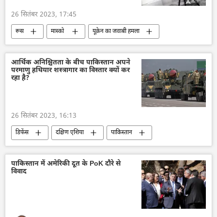
26 सितंबर 2023, 17:45
रूस
मास्को
यूक्रेन का जवाबी हमला
यूक्रेन
यूक्रेन सशस्त्र बल
कीव
रूसी सेना
ड्रोन
ड्रोन हमला
आर्थिक अनिश्चितता के बीच पाकिस्तान अपने
परमाणु हथियार शस्त्रागार का विस्तार क्यों कर
विशेषज्ञ
डिफेंस
रहा है?
26 सितंबर 2023, 16:13
डिफेंस
दक्षिण एशिया
पाकिस्तान
वैश्विक आर्थिक स्थिरता
आर्थिक संकट
इस्लामाबाद
हथियारों की आपूर्ति
पाकिस्तान में अमेरिकी दूत के PoK दौरे से
विवाद
परमाणु हथियार
सामूहिक विनाश के हथियार
भारतीय सेना