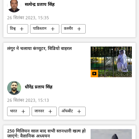
सत्येन्द्र प्रताप सिंह
26 सितंबर 2023, 15:35
विश्व
पाकिस्तान
कश्मीर
अमेरिका
सीमा विवाद
विवाद
राजदूतावास
अमेरिकी कांग्रेस
दक्षिण एशिया
लंगूर ने चलाया कंप्यूटर, विडियो वाइरल
धीरेंद्र प्रताप सिंह
26 सितंबर 2023, 15:13
भारत
जानवर
ऑफबीट
जानवर संरक्षण
वाइरल विडिओ
250 मिलियन साल बाद सभी स्तनधारी खत्म हो
जाएंगे: वैज्ञानिक अध्ययन