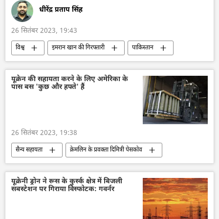
धीरेंद्र प्रताप सिंह
26 सितंबर 2023, 19:43
विश्व
इमरान खान की गिरफ्तारी
पाकिस्तान
पाकिस्तान तहरीक-ए-इंसाफ (पीटीआई)
तोशाखाना मामला
दक्षिण एशिया
यूक्रेन की सहायता करने के लिए अमेरिका के
पास बस 'कुछ और हफ्ते' हैं
इमरान ख़ान
अपराध
26 सितंबर 2023, 19:38
सैन्य सहायता
क्रेमलिन के प्रवक्ता दिमित्री पेसकोव
कीव
पेंटागन
व्हाइट हाउस
अमेरिका
सामूहिक पश्चिम
यूक्रेनी ड्रोन ने रूस के कुर्स्क क्षेत्र में बिजली
सबस्टेशन पर गिराया विस्फोटक: गवर्नर
यूक्रेन का जवाबी हमला
यूक्रेन
यूक्रेन सशस्त्र बल
रूस
रूसी सेना