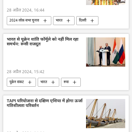
28 अप्रैल 2024, 16:44
2024 लोक सभा चुनाव
भारत
दिल्ली
चुनाव
2024 चुनाव
कांग्रेस
भाजपा
भारत से यूक्रेन शांति फॉर्मूले को नहीं मिल रहा
समर्थन: रूसी राजदूत
28 अप्रैल 2024, 15:42
यूक्रेन संकट
भारत
रूस
विशेष सैन्य अभियान
यूक्रेन
द्विपक्षीय रिश्ते
TAPI परियोजना से दक्षिण एशिया में होगा ऊर्जा
गतिशीलता परिवर्तन