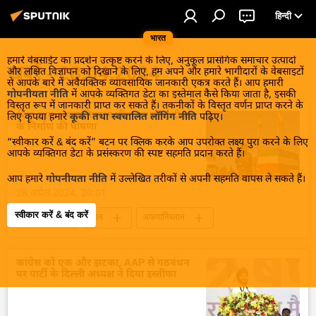
हिन्दी
भारत
हमारे वेबसाईट का प्रदर्शन उत्कृष्ट करने के लिए, अनुकूल प्रासंगिक समाचार उत्पादों
खबरें - 28.04.2024
और लक्षित विज्ञापन को दिखाने के लिए, हम अपने और हमारे भागीदारों के वेबसाइटों
से आपके बारे में अवैयक्तिक व्यावसायिक जानकारी एकत्र करते हैं। आप हमारी
गोपनीयता नीति
में आपके व्यक्तिगत डेटा का इस्तेमाल कैसे किया जाता है, इसकी
विस्तृत रूप में जानकारी प्राप्त कर सकते हैं। तकनीकों के विस्तृत वर्णन प्राप्त करने के
ईरान द्वारा अफगानिस्तान सीमा पर सीमा दीवार
लिए कृपया हमारे
कूकी तथा स्वचालित लॉगिंग नीति
पढ़िए।
के निर्माण की घोषणा
“स्वीकार करें & बंद करें” बटन पर क्लिक करके आप उपरोक्त लक्ष्य पुरा करने के लिए
आपके व्यक्तिगत डेटा के प्रसंस्करण की स्पष्ट सहमति प्रदान करते हैं।
आप हमारे
गोपनीयता नीति
में उल्लेखित तरीकों से अपनी सहमति वापस ले सकते हैं।
28 अप्रैल 2024, 20:01
स्वीकार करें & बंद करें
राजनीति
ईरान
अफगानिस्तान
तालिबान
आतंकी हमले
आतंकी संगठन
आतंकी समूह
आतंकवाद
कांग्रेस को एक और झटका, AAP से गठबंधन
पर पार्टी के दिल्ली अध्यक्ष ने दिया इस्तीफा
आतंकवाद का मुकाबला
आतंकवादी