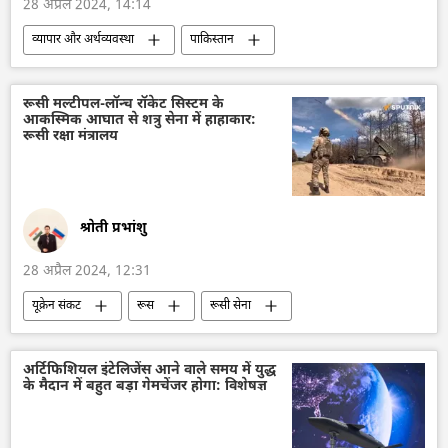
28 अप्रैल 2024, 14:14
व्यापार और अर्थव्यवस्था
पाकिस्तान
अफगानिस्तान
भारत
दिल्ली
इस्लामाबाद
गैस
तुर्कमेनिस्तान
रूसी मल्टीपल-लॉन्च रॉकेट सिस्टम के
आकस्मिक आघात से शत्रु सेना में हाहाकार:
रूसी रक्षा मंत्रालय
श्रोती प्रभांशु
28 अप्रैल 2024, 12:31
यूक्रेन संकट
रूस
रूसी सेना
राष्ट्रीय सुरक्षा
रक्षा मंत्रालय (MoD)
विशेष सैन्य अभियान
यूक्रेन
अर्टिफिशियल इंटेलिजेंस आने वाले समय में युद्ध
के मैदान में बहुत बड़ा गेमचेंजर होगा: विशेषज्ञ
यूक्रेन सशस्त्र बल