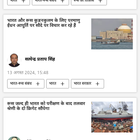
भारत
भारत-रूस संबंध
रूस का विकास
रूस
मास्को
दिल्ली
नरेन्द्र मोदी
व्लादिमीर पुतिन
व्यापार गलियारा
भारत और रूस कुडनकुलम के लिए परमाणु
ईंधन आपूर्ति पर सौदे पर विचार कर रहे हैं
रुपया-रूबल व्यापार
द्विपक्षीय व्यापार
राष्ट्रीय मुद्राओं में व्यापार
भारतीय रिजर्व बैंक
वोस्ट्रो खाते
वैश्विक आर्थिक स्थिरता
आर्थिक वृद्धि दर
प्रतिबंध
सत्येन्द्र प्रताप सिंह
13 अगस्त 2024, 15:48
भारत-रूस संबंध
भारत
भारत सरकार
भारत का विकास
कुडनकुलम
रोसाटॉम
परमाणु संयंत्र
परमाणु ऊर्जा
ऊर्जा क्षेत्र
रूस जल्द ही भारत को परीक्षण के बाद तलवार
श्रेणी के दो फ्रिगेट सौंपेगा
हरित ऊर्जा
ईंधन संकट