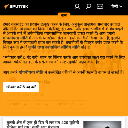
हिन्दी
भारत
हमारे वेबसाईट का प्रदर्शन उत्कृष्ट करने के लिए, अनुकूल प्रासंगिक समाचार उत्पादों
खबरें - 13.08.2024
और लक्षित विज्ञापन को दिखाने के लिए, हम अपने और हमारे भागीदारों के वेबसाइटों
से आपके बारे में अवैयक्तिक व्यावसायिक जानकारी एकत्र करते हैं। आप हमारी
गोपनीयता नीति
में आपके व्यक्तिगत डेटा का इस्तेमाल कैसे किया जाता है, इसकी
विस्तृत रूप में जानकारी प्राप्त कर सकते हैं। तकनीकों के विस्तृत वर्णन प्राप्त करने के
मध्य पूर्व में जो कुछ हो रहा है, उस पर रूस
लिए कृपया हमारे
कूकी तथा स्वचालित लॉगिंग नीति
पढ़िए।
बारीकी से नजर रखता है: पुतिन
“स्वीकार करें & बंद करें” बटन पर क्लिक करके आप उपरोक्त लक्ष्य पुरा करने के लिए
आपके व्यक्तिगत डेटा के प्रसंस्करण की स्पष्ट सहमति प्रदान करते हैं।
आप हमारे
गोपनीयता नीति
में उल्लेखित तरीकों से अपनी सहमति वापस ले सकते हैं।
सत्येन्द्र प्रताप सिंह
स्वीकार करें & बंद करें
13 अगस्त 2024, 20:08
राजनीति
रूस
व्लादिमीर पुतिन
फिलिस्तीन
मानवीय संकट
मानवीय सहायता
मानवीय हस्तक्षेप
संयुक्त राष्ट्र
कुर्स्क क्षेत्र में एक ही दिन में लगभग 420 यूक्रेनी
सैनिक मारे गए: रूसी रक्षा मंत्रालय