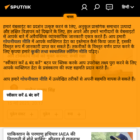
हिन्दी
भारत
हमारे वेबसाईट का प्रदर्शन उत्कृष्ट करने के लिए, अनुकूल प्रासंगिक समाचार उत्पादों
खबरें - 15.05.2025
और लक्षित विज्ञापन को दिखाने के लिए, हम अपने और हमारे भागीदारों के वेबसाइटों
से आपके बारे में अवैयक्तिक व्यावसायिक जानकारी एकत्र करते हैं। आप हमारी
गोपनीयता नीति
में आपके व्यक्तिगत डेटा का इस्तेमाल कैसे किया जाता है, इसकी
विस्तृत रूप में जानकारी प्राप्त कर सकते हैं। तकनीकों के विस्तृत वर्णन प्राप्त करने के
रूसी सेना ने डीपीआर में नोवोअलेक्सांद्रोव्का
लिए कृपया हमारे
कूकी तथा स्वचालित लॉगिंग नीति
पढ़िए।
और टॉर्सकोये गांवों को मुक्त कराया: रूसी रक्षा
मंत्रालय
“स्वीकार करें & बंद करें” बटन पर क्लिक करके आप उपरोक्त लक्ष्य पुरा करने के लिए
आपके व्यक्तिगत डेटा के प्रसंस्करण की स्पष्ट सहमति प्रदान करते हैं।
आप हमारे
गोपनीयता नीति
में उल्लेखित तरीकों से अपनी सहमति वापस ले सकते हैं।
सत्येन्द्र प्रताप सिंह
स्वीकार करें & बंद करें
15 मई 2025, 20:17
यूक्रेन संकट
यूक्रेन
रूस
रक्षा मंत्रालय (MoD)
रूसी सेना
डोनेट्स्क पीपुल्स रिपब्लिक
सुरक्षा बल
पाकिस्तान के परमाणु हथियार IAEA की
निगरानी में होने चाहिए: श्रीनगर से राजनाथ