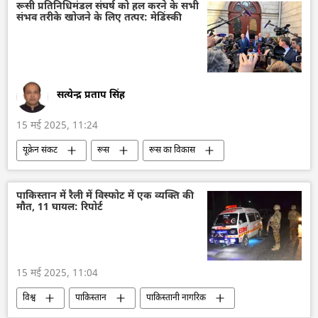
आतंकवाद
आतंकवाद विरोधी कानून
श्रीनगर
रूसी प्रतिनिधिमंडल संघर्ष को हल करने के सभी
संभव तरीके खोजने के लिए तत्पर: मेडिंस्की
आतंकवाद का मुकाबला
आतंकवाद विरोधी दस्ता
पाकिस्तान
संयुक्त राष्ट्र
यूएन सुरक्षा परिषद
सत्येन्द्र प्रताप सिंह
15 मई 2025, 11:24
यूक्रेन संकट
रूस
रूस का विकास
रेसेप तईप एर्दोगन
रक्षा मंत्रालय (MoD)
व्लादिमीर पुतिन
यूक्रेन
वोलोडिमिर ज़ेलेंस्की
पाकिस्तान में रैली में विस्फोट में एक व्यक्ति की
मौत, 11 घायल: रिपोर्ट
तुर्की
शांति संधि
विश्व शांति
15 मई 2025, 11:04
विश्व
पाकिस्तान
पाकिस्तानी नागरिक