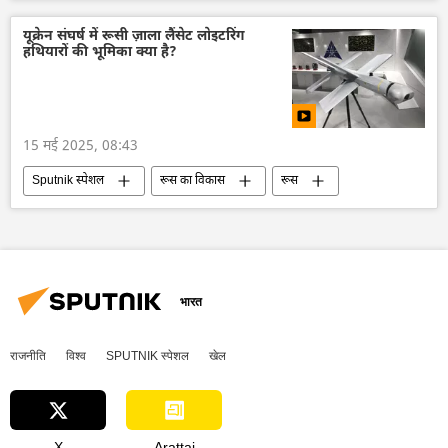
बम विस्फोट
खैबर पख्तूनख्वा
बलूचिस्तान
मौत
यूक्रेन संघर्ष में रूसी ज़ाला लैंसेट लोइटरिंग
हथियारों की भूमिका क्या है?
15 मई 2025, 08:43
Sputnik स्पेशल
रूस का विकास
रूस
रूसी सेना
विशेष सैन्य अभियान
यूक्रेन
यूक्रेन सशस्त्र बल
नाटो
राष्ट्रीय सुरक्षा
भारत
राजनीति
विश्व
SPUTNIK स्पेशल
खेल