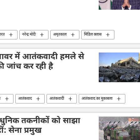
ारत
नरेन्द्र मोदी
अमृतकाल
मिडिल क्लास
शावर में आतंकवादी हमले से
 की जांच कर रही है
न
आतंकवाद
आतंकवादी
आतंकवाद का मुकाबला
पुलिस जांच
आत्मघाती हमला
पेशावर
ाधुनिक तकनीकों को साझा
ं: सेना प्रमुख