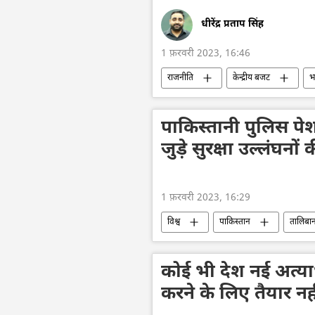
धीरेंद्र प्रताप सिंह
1 फ़रवरी 2023, 16:46
राजनीति
केन्द्रीय बजट
भ
समावेशी विकास
पाकिस्तानी पुलिस पे
जुड़े सुरक्षा उल्लंघनों
1 फ़रवरी 2023, 16:29
विश्व
पाकिस्तान
तालिबा
आतंकी हमले
अफगानिस्तान
तहरीक-ए-तालिबान पाकिस्तान (टीटीपी)
कोई भी देश नई अत्य
करने के लिए तैयार नही