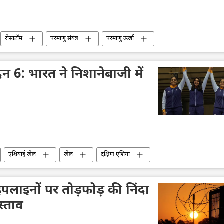
रोसाटॉम
परमाणु संयंत्र
परमाणु ऊर्जा
तकनीकी विकास
रूस का विकास
बांग्लादेश
ईंधन संकट
रूपपुर परमाणु ऊर्जा परियोजना
 6: भारत ने निशानेबाजी में
एशियाई खेल
खेल
दक्षिण एशिया
ाइपलाइनों पर तोड़फोड़ की निंदा
स्ताव