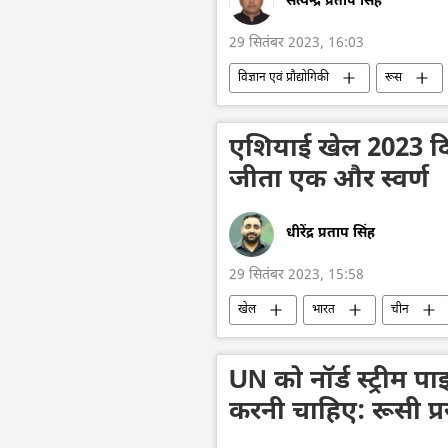
सत्येन्द्र प्रताप सिंह
29 सितंबर 2023, 16:03
विज्ञान एवं प्रौद्योगिकी
रूस
नाभिकीय शक्ति संयंत्र
ऊर्जा क्षेत्र
द्विपक्षीय रिश्ते
हरित ऊर्जा
एशियाई खेल 2023 दिन
जीता एक और स्वर्ण
धीरेंद्र प्रताप सिंह
29 सितंबर 2023, 15:58
खेल
भारत
चीन
UN को नॉर्ड स्ट्रीम प
करनी चाहिए: रूसी प्र