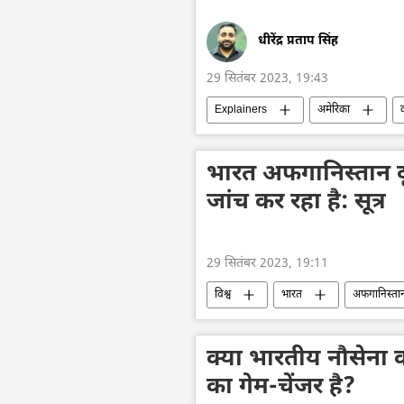
धीरेंद्र प्रताप सिंह
29 सितंबर 2023, 19:43
Explainers
अमेरिका
अलगाववाद
नाज़ी जर्मनी
आतंकवादी
आतंकी समूह
भारत अफगानिस्तान दू
जांच कर रहा है: सूत्र
29 सितंबर 2023, 19:11
विश्व
भारत
अफगानिस्ता
एस. जयशंकर
भारत का विदेश मंत्र
क्या भारतीय नौसेना का
का गेम-चेंजर है?