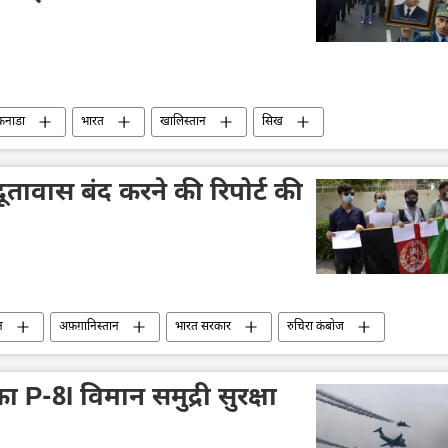
कनाडा
भारत
खालिस्तान
सिख
जर्मनी
द्वितीय विश्व युद्ध
विमान दुर्घटना
आतंकवाद
तावास बंद करने की रिपोर्ट की
न
अफ़ग़ानिस्तान
भारत सरकार
रुचिरा कंबोज
ालय (MEA)
 P-8I विमान समुद्री सुरक्षा