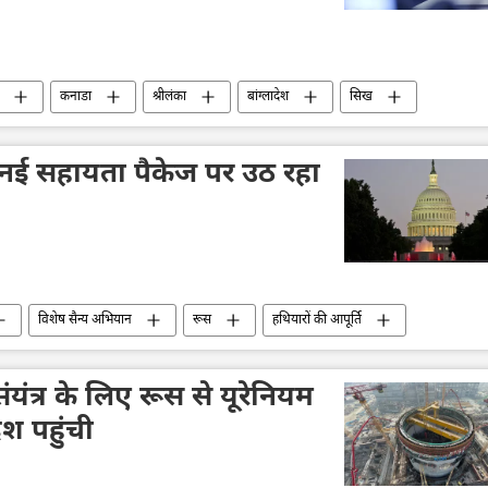
कनाडा
श्रीलंका
बांग्लादेश
सिख
को नई सहायता पैकेज पर उठ रहा
विशेष सैन्य अभियान
रूस
हथियारों की आपूर्ति
सैन्य सहायता
सैनिक सहायता
यूक्रेन का जवाबी हमला
सेवा (SBU)
ंयंत्र के लिए रूस से यूरेनियम
ेश पहुंची