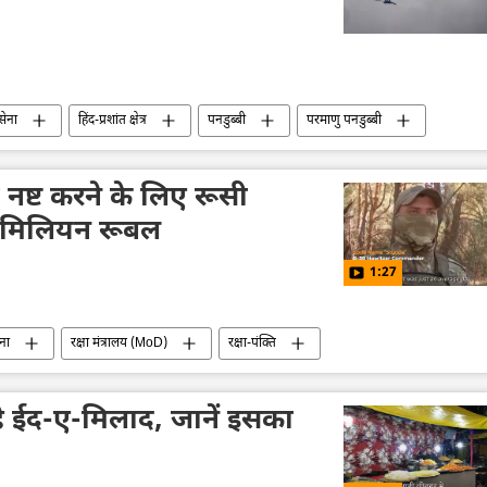
सेना
हिंद-प्रशांत क्षेत्र
पनडुब्बी
परमाणु पनडुब्बी
्ट्रीय सुरक्षा
सुरक्षा बल
आत्मरक्षा
को नष्ट करने के लिए रूसी
क मिलियन रूबल
1:27
ना
रक्षा मंत्रालय (MoD)
रक्षा-पंक्ति
यूक्रेन का जवाबी हमला
यूक्रेन सशस्त्र बल
हथियारों की आपूर्ति
 ईद-ए-मिलाद, जानें इसका