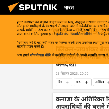
भारत
हमारे वेबसाईट का प्रदर्शन उत्कृष्ट करने के लिए, अनुकूल प्रासंगिक समाचार
और हमारे भागीदारों के वेबसाइटों से आपके बारे में अवैयक्तिक व्यावसायि
खबरें - 29.09.2
आपके व्यक्तिगत डेटा का इस्तेमाल कैसे किया जाता है, इसकी विस्तृत रूप में
प्राप्त करने के लिए कृपया हमारे
कूकी तथा स्वचालित लॉगिंग नीति
पढ़िए।
“स्वीकार करें & बंद करें” बटन पर क्लिक करके आप उपरोक्त लक्ष्य पुरा करन
सहमति प्रदान करते हैं।
ब्लिंकन-जयशंकर बैठ
आप हमारे
गोपनीयता नीति
में उल्लेखित तरीकों से अपनी सहमति वापस ले स
अमेरिका ने कनाडा प
अनदेखा
29 सितंबर 2023, 20:00
विश्व
भारत
अमेरिका
खालिस्तान
विदेश मंत्रालय
जी20
कनाडा के अतिरिक्त कि
अपराधियों की बसने म