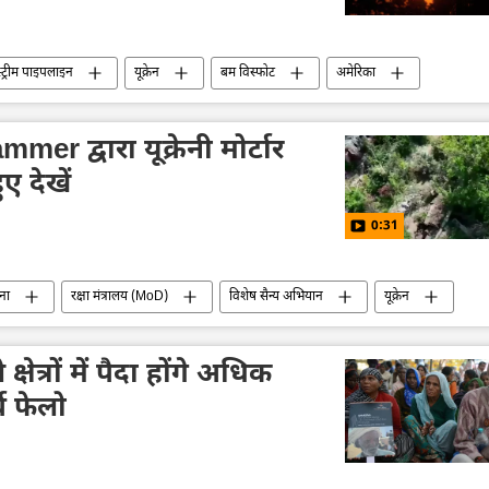
 स्ट्रीम पाइपलाइन
यूक्रेन
बम विस्फोट
अमेरिका
वादी
रूसी विदेश मंत्रालय
ऊर्जा क्षेत्र
गैस
er द्वारा यूक्रेनी मोर्टार
ए देखें
0:31
ना
रक्षा मंत्रालय (MoD)
विशेष सैन्य अभियान
यूक्रेन
हमला
हथियारों की आपूर्ति
ड्रोन
क्षेत्रों में पैदा होंगे अधिक
च फेलो