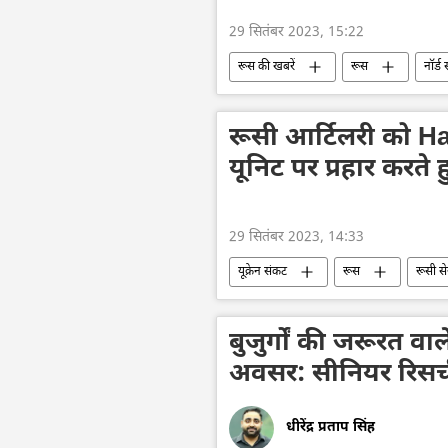
29 सितंबर 2023, 15:22
रूस की खबरें
रूस
नॉर्ड
जर्मनी
आतंकवाद
आतंक
रूसी गैस
संयुक्त राष्ट्र
रूसी आर्टिलरी को Hamm
यूनिट पर प्रहार करते हु
29 सितंबर 2023, 14:33
यूक्रेन संकट
रूस
रूसी से
यूक्रेन सशस्त्र बल
यूक्रेन का जवाबी 
बुजुर्गों की जरूरत वाले 
अवसर: सीनियर रिसर्
धीरेंद्र प्रताप सिंह