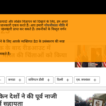
 उत्पादों और लक्षित विज्ञापन को दिखाने के लिए, हम अपने
क जानकारी एकत्र करते हैं। आप हमारी
गोपनीयता नीति
में
023
 जानकारी प्राप्त कर सकते हैं। तकनीकों के विस्तृत वर्णन
े के लिए आपके व्यक्तिगत डेटा के प्रसंस्करण की स्पष्ट
क के बाद रीडआउट में
कते हैं।
र भारत की चिंताओं को किया
कनाडा
वाशिंगटन डीसी
दिल्ली
एस. जयशंकर
ख़ालिस्तान आंदोलन
भारत का विदेश मंत्रालय (MEA)
विवाद
न देशों ने की पूर्व नाजी
ें सहायता