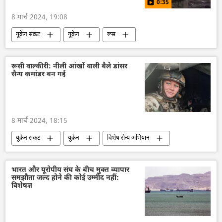
0:35
8 मार्च 2024, 19:08
यूक्रेन संकट
यूक्रेन
रूस
रूसी सेना
रूसी सैन्य तकनीक
तकनीकी विकास
विशेष सैन्य अभियान
रूसी वाल्कीरी: नीली आंखों वाली बैले डांसर
सैन्य कमांडर बन गई
राष्ट्रीय सुरक्षा
रक्षा मंत्रालय (MoD)
हॉवित्जर
8 मार्च 2024, 18:15
यूक्रेन संकट
यूक्रेन
विशेष सैन्य अभियान
रूस
रूसी सेना
अन्तरराष्ट्रीय महिला दिवस
महिलाओं की शिक्षा
मानवीय सहायता
भारत और यूरोपीय संघ के बीच मुक्त व्यापार
समझौता जल्द होने की कोई उम्मीद नहीं:
यूक्रेन सशस्त्र बल
यूक्रेन का जवाबी हमला
विशेषज्ञ
रूस का विकास
राष्ट्रीय सुरक्षा