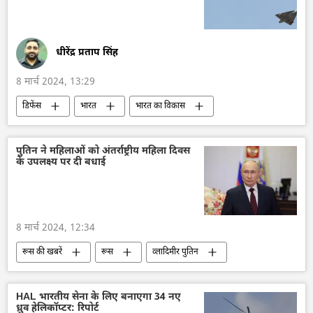
भारत का विदेश मंत्रालय (MEA)
एस. जयशंकर
विशेष सैन्य अभियान
जम्मू और कश्मीर
सीमा विवाद
चीन
ताइवान
धीरेंद्र प्रताप सिंह
8 मार्च 2024, 13:29
डिफेंस
भारत
भारत का विकास
भारत सरकार
आत्मनिर्भर भारत
Make in India
लड़ाकू विमान
DRDO
पुतिन ने महिलाओं को अंतर्राष्ट्रीय महिला दिवस
के उपलक्ष्य पर दी बधाई
हिंदुस्तान एयरोनॉटिक्स लिमिटेड (HAL)
रक्षा मंत्रालय (MoD)
रक्षा उत्पादों का निर्यात
ब्रह्मोस
हथियारों की आपूर्ति
8 मार्च 2024, 12:34
रूस की खबरें
रूस
व्लादिमीर पुतिन
पारंपरिक परिवार
रूसी संस्कृति
अन्तरराष्ट्रीय महिला दिवस
संस्कृति संरक्षण
HAL भारतीय सेना के लिए बनाएगा 34 नए
ध्रुव हेलिकॉप्टर: रिपोर्ट