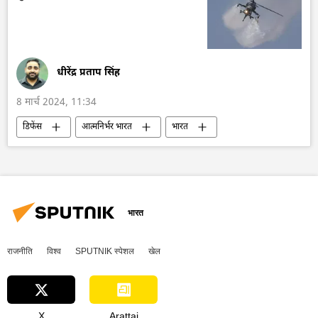
रूस का विकास
महिला सशक्तिकरण
महिलाओं की शिक्षा
महिलाओं के अधिकार
धीरेंद्र प्रताप सिंह
8 मार्च 2024, 11:34
डिफेंस
आत्मनिर्भर भारत
भारत
भारत का विकास
भारत सरकार
भारतीय सेना
भारतीय तटरक्षक बल
ध्रुव हेलीकॉप्टर
हेलीकॉप्टर
राष्ट्रीय सुरक्षा
हिंदुस्तान एयरोनॉटिक्स लिमिटेड (HAL)
भारत
राजनीति
विश्व
SPUTNIK स्पेशल
खेल
X
Arattai