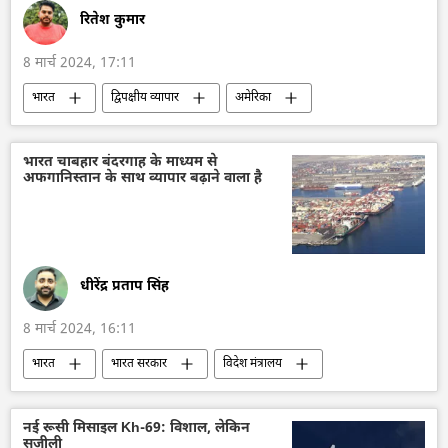
रितेश कुमार
8 मार्च 2024, 17:11
भारत
द्विपक्षीय व्यापार
अमेरिका
यूरोपीय संघ
कनाडा
अर्थव्यवस्था
यूरोप
द्विपक्षीय रिश्ते
व्यापार गलियारा
भारत चाबहार बंदरगाह के माध्यम से
अफगानिस्तान के साथ व्यापार बढ़ाने वाला है
खालिस्तान
Sputnik मान्यता
धीरेंद्र प्रताप सिंह
8 मार्च 2024, 16:11
भारत
भारत सरकार
विदेश मंत्रालय
भारत का विदेश मंत्रालय (MEA)
एस. जयशंकर
अफगानिस्तान
तालिबान
ईरान
नई रूसी मिसाइल Kh-69: विशाल, लेकिन
सजीली