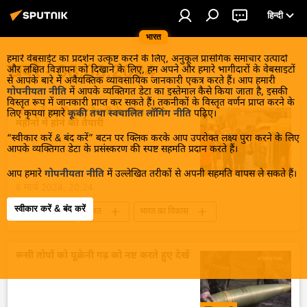
हिन्दी
भारत
हमारे वेबसाईट का प्रदर्शन उत्कृष्ट करने के लिए, अनुकूल प्रासंगिक समाचार उत्पादों
खबरें - 08.03.2024
और लक्षित विज्ञापन को दिखाने के लिए, हम अपने और हमारे भागीदारों के वेबसाइटों
से आपके बारे में अवैयक्तिक व्यावसायिक जानकारी एकत्र करते हैं। आप हमारी
गोपनीयता नीति
में आपके व्यक्तिगत डेटा का इस्तेमाल कैसे किया जाता है, इसकी
विस्तृत रूप में जानकारी प्राप्त कर सकते हैं। तकनीकों के विस्तृत वर्णन प्राप्त करने के
भारत में पहली एयर टैक्सी के लॉन्च की 8
लिए कृपया हमारे
कूकी तथा स्वचालित लॉगिंग नीति
पढ़िए।
महीनों में होने की तैयारी
“स्वीकार करें & बंद करें” बटन पर क्लिक करके आप उपरोक्त लक्ष्य पुरा करने के लिए
आपके व्यक्तिगत डेटा के प्रसंस्करण की स्पष्ट सहमति प्रदान करते हैं।
आप हमारे
गोपनीयता नीति
में उल्लेखित तरीकों से अपनी सहमति वापस ले सकते हैं।
8 मार्च 2024, 20:24
स्वीकार करें & बंद करें
ऑफबीट
भारत
भारत का विकास
तकनीकी विकास
परिवहन
Make in India
दक्षिण एशिया
रूसी तोपों को यूक्रेनी गढ़ को नष्ट करते हुए देखें
विज्ञान एवं प्रौद्योगिकी