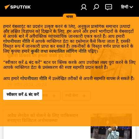
हिन्दी
भारत
हमारे वेबसाईट का प्रदर्शन उत्कृष्ट करने के लिए, अनुकूल प्रासंगिक समाचार उत्पादों
खबरें - 29.04.2024
और लक्षित विज्ञापन को दिखाने के लिए, हम अपने और हमारे भागीदारों के वेबसाइटों
से आपके बारे में अवैयक्तिक व्यावसायिक जानकारी एकत्र करते हैं। आप हमारी
गोपनीयता नीति
में आपके व्यक्तिगत डेटा का इस्तेमाल कैसे किया जाता है, इसकी
विस्तृत रूप में जानकारी प्राप्त कर सकते हैं। तकनीकों के विस्तृत वर्णन प्राप्त करने के
रूस के अकात्सिया स्व-चालित तोपखाने को
लिए कृपया हमारे
कूकी तथा स्वचालित लॉगिंग नीति
पढ़िए।
यूक्रेनी ठिकाने पर हमला करते हुए देखें
“स्वीकार करें & बंद करें” बटन पर क्लिक करके आप उपरोक्त लक्ष्य पुरा करने के लिए
आपके व्यक्तिगत डेटा के प्रसंस्करण की स्पष्ट सहमति प्रदान करते हैं।
आप हमारे
गोपनीयता नीति
में उल्लेखित तरीकों से अपनी सहमति वापस ले सकते हैं।
29 अप्रैल 2024, 20:24
स्वीकार करें & बंद करें
यूक्रेन संकट
रूस
रूसी सेना
यूक्रेन सशस्त्र बल
यूक्रेन का जवाबी हमला
यूक्रेन
रूसी सैन्य तकनीक
अवैध लेनदेन को रोकने के लिए पाकिस्तान
बनाएगा डिजिटल अर्थव्यवस्था
विशेष सैन्य अभियान
ड्रोन