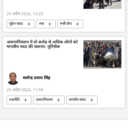
29 अप्रैल 2024, 13:23
यूक्रेन संकट
रूस
रूसी सेना
रक्षा मंत्रालय (MoD)
यूक्रेन सशस्त्र बल
यूक्रेन का जवाबी हमला
यूक्रेन
अफगानिस्तान में दो करोड़ से अधिक लोगों को
मानवीय मदद की जरूरत: यूनिसेफ
यूक्रेन की सुरक्षा सेवा (SBU)
नाटो
मानवीय संकट
डोनेट्स्क पीपुल्स रिपब्लिक
सत्येन्द्र प्रताप सिंह
29 अप्रैल 2024, 11:50
राजनीति
अफगानिस्तान
मानवीय संकट
मानवीय सहायता
मानवीय हस्तक्षेप
संयुक्त राष्ट्र
UNICEF
वैश्विक खाद्य संकट
खाद्य सुरक्षा
आपातकाल
भोजन