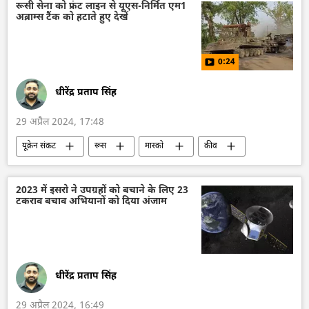
भारत का विदेश मंत्रालय (MEA)
एस. जयशंकर
रूसी सेना को फ्रंट लाइन से यूएस-निर्मित एम1
अब्राम्स टैंक को हटाते हुए देखें
वैश्विक आर्थिक स्थिरता
आर्थिक वृद्धि दर
राजनीतिक और आर्थिक स्वतंत्रता
0:24
धीरेंद्र प्रताप सिंह
29 अप्रैल 2024, 17:48
यूक्रेन संकट
रूस
मास्को
कीव
यूक्रेन सशस्त्र बल
यूक्रेन का जवाबी हमला
यूक्रेन की सुरक्षा सेवा (SBU)
यूक्रेन
अब्राम्स
2023 में इसरो ने उपग्रहों को बचाने के लिए 23
टकराव बचाव अभियानों को दिया अंजाम
सीमा विवाद
विशेष सैन्य अभियान
अमेरिका
जर्मनी
रूसी सेना
रक्षा मंत्रालय (MoD)
धीरेंद्र प्रताप सिंह
29 अप्रैल 2024, 16:49