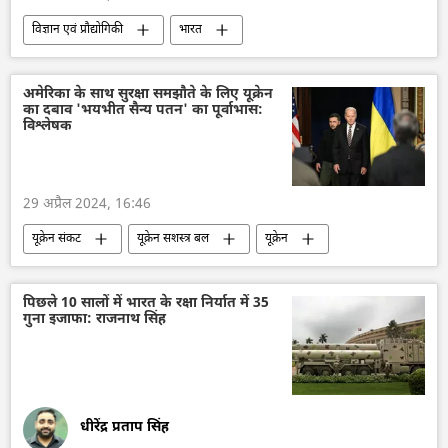
विज्ञान एवं प्रौद्योगिकी
भारत
भारत का विकास
भारत सरकार
इसरो
आत्मनिर्भर भारत
अंतरिक्ष
अंतरिक्ष उद्योग
अमेरिका के साथ सुरक्षा समझौते के लिए यूक्रेन
का दबाव 'भयभीत सैन्य पतन' का पूर्वाभास:
अंतरिक्ष अनुसंधान
तकनीकी विकास
विश्लेषक
विज्ञान एवं प्रौद्योगिकी
उपग्रह
उपग्रह प्रक्षेपण
उपग्रह दुर्घटना ग्रस्त
29 अप्रैल 2024, 16:46
रॉकेट प्रक्षेपण
यूक्रेन संकट
यूक्रेन सशस्त्र बल
यूक्रेन
अमेरिका
नाटो
सैन्य तकनीकी सहयोग
सैन्य तकनीक
सैन्य प्रौद्योगिकी
सैन्य सहायता
पिछले 10 सालों में भारत के रक्षा निर्यात में 35
गुना इजाफा: राजनाथ सिंह
विशेष सैन्य अभियान
रूस
डोनेट्स्क पीपुल्स रिपब्लिक
डोनबास
वोलोडिमिर ज़ेलेंस्की
जो बाइडन
वाशिंगटन डीसी
धीरेंद्र प्रताप सिंह