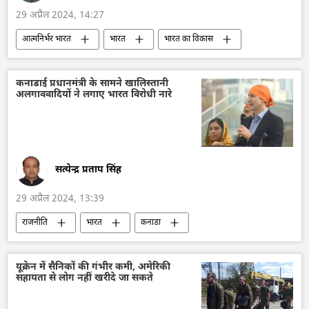
29 अप्रैल 2024, 14:27
आत्मनिर्भर भारत
भारत
भारत का विकास
भारत सरकार
रक्षा उत्पादों का निर्यात
निर्यात
ब्रह्मोस
रूस
डिफेंस
चुनाव
कनाडाई प्रधानमंत्री के सामने खालिस्तानी
अलगाववादियों ने लगाए भारत विरोधी नारे
2024 चुनाव
सत्येन्द्र प्रताप सिंह
29 अप्रैल 2024, 13:39
राजनीति
भारत
कनाडा
कनाडा के प्रधानमंत्री
भारत-कनाडा विवाद
जस्टिन ट्रूडो
खालिस्तान
विवाद
यूक्रेन में सैनिकों की गंभीर कमी, अमेरिकी
सहायता से लोग नहीं खरीदे जा सकते
अपराध
घृणा अपराध
अपराध मालिक