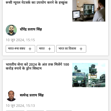
रूसी न्यूरल नेटवर्क का उपयोग करने के इच्छुक
विदेश मंत्रालय
रूसी विदेश मंत्रालय
सर्गे लवरोव
बहुध्रुवीय दुनिया
अमेरिका
व्यापार गलियारा
वित्तीय प्रणाली
धीरेंद्र प्रताप सिंह
10 जून 2024, 15:15
भारत-रूस संबंध
भारत
भारत का विकास
भारत सरकार
रूस
​चिकित्सा
अस्पताल
कृत्रिम बुद्धि
भारतीय सेना को 2024 के अंत तक मिलेंगे 100
करोड़ रुपये के ड्रोन सिस्टम
Artificial Intelligence (AI)
तकनीकी विकास
विज्ञान एवं प्रौद्योगिकी
सेंट पीटर्सबर्ग अंतर्राष्ट्रीय आर्थिक मंच (SPIEF)
सेंट पीटर्सबर्ग
सत्येन्द्र प्रताप सिंह
10 जून 2024, 15:13