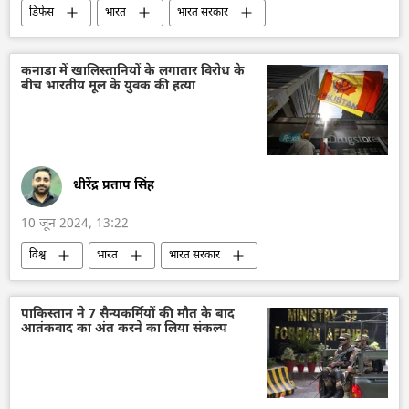
डिफेंस
भारत
भारत सरकार
भारतीय सेना
ड्रोन
रक्षा-पंक्ति
रक्षा मंत्रालय (MoD)
रक्षा उत्पादों का निर्यात
कनाडा में खालिस्तानियों के लगातार विरोध के
बीच भारतीय मूल के युवक की हत्या
वायु रक्षा
राष्ट्रीय सुरक्षा
सुरक्षा बल
आत्मरक्षा
आत्मनिर्भर भारत
तकनीकी विकास
धीरेंद्र प्रताप सिंह
10 जून 2024, 13:22
विश्व
भारत
भारत सरकार
कनाडा
कनाडा के प्रधानमंत्री
भारत-कनाडा विवाद
खालिस्तान
मौत
पाकिस्तान ने 7 सैन्यकर्मियों की मौत के बाद
आतंकवाद का अंत करने का लिया संकल्प
अलगाववाद