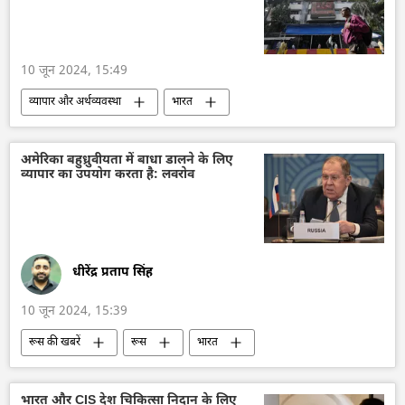
रक्षा मंत्रालय (MoD)
यूक्रेन सशस्त्र बल
यूक्रेन
10 जून 2024, 15:49
व्यापार और अर्थव्यवस्था
भारत
भारत का विकास
भारत सरकार
2024 चुनाव
चुनाव
नरेन्द्र मोदी
अमेरिका बहुध्रुवीयता में बाधा डालने के लिए
व्यापार का उपयोग करता है: लवरोव
भाजपा
राष्ट्रीय जनतांत्रिक गठबंधन (एनडीए)
भारतीय बाजार
अर्थव्यवस्था
भारतीय अर्थव्यवस्था
धीरेंद्र प्रताप सिंह
10 जून 2024, 15:39
रूस की खबरें
रूस
भारत
भारत सरकार
ब्रिक्स
ब्रिक्स का विस्तारण
2023 ब्रिक्स शिखर सम्मेलन
मास्को
दिल्ली
भारत और CIS देश चिकित्सा निदान के लिए