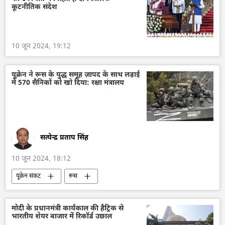
दिल्ली
इंदिरा गांधी
खालिस्तान
कूटनीतिक संदेश
सिख
अलगाववाद
10 जून 2024, 19:12
यूक्रेन ने रूस के युद्ध समूह ज़ापद के साथ लड़ाई
में 570 सैनिकों को खो दिया: रक्षा मंत्रालय
सत्येन्द्र प्रताप सिंह
10 जून 2024, 18:12
यूक्रेन संकट
रूस
डोनेट्स्क पीपुल्स रिपब्लिक
खार्कोव
रूसी सेना
जवाबी आक्रमण
मोदी के प्रधानमंत्री कार्यकाल की हैट्रिक से
भारतीय शेयर बाजार में रिकॉर्ड उछाल
यूक्रेन का जवाबी हमला
रक्षा-पंक्ति