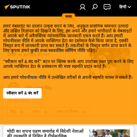
हिन्दी
भारत
हमारे वेबसाईट का प्रदर्शन उत्कृष्ट करने के लिए, अनुकूल प्रासंगिक समाचार उत्पादों
खबरें - 10.06.2024
और लक्षित विज्ञापन को दिखाने के लिए, हम अपने और हमारे भागीदारों के वेबसाइटों
से आपके बारे में अवैयक्तिक व्यावसायिक जानकारी एकत्र करते हैं। आप हमारी
गोपनीयता नीति
में आपके व्यक्तिगत डेटा का इस्तेमाल कैसे किया जाता है, इसकी
विस्तृत रूप में जानकारी प्राप्त कर सकते हैं। तकनीकों के विस्तृत वर्णन प्राप्त करने के
भारत ने की कनाडा में इंदिरा गांधी की हत्या की
लिए कृपया हमारे
कूकी तथा स्वचालित लॉगिंग नीति
पढ़िए।
झांकी पर कार्रवाई की मांग
“स्वीकार करें & बंद करें” बटन पर क्लिक करके आप उपरोक्त लक्ष्य पुरा करने के लिए
आपके व्यक्तिगत डेटा के प्रसंस्करण की स्पष्ट सहमति प्रदान करते हैं।
आप हमारे
गोपनीयता नीति
में उल्लेखित तरीकों से अपनी सहमति वापस ले सकते हैं।
धीरेंद्र प्रताप सिंह
स्वीकार करें & बंद करें
10 जून 2024, 20:20
विश्व
भारत
भारत का विकास
भारत सरकार
भारत-कनाडा विवाद
कनाडा
कनाडा के प्रधानमंत्री
जस्टिन ट्रूडो
नरेन्द्र मोदी
मोदी का शपथ ग्रहण समारोह में विदेशी नेताओं
की उपस्थति में निहित है दीर्घकालिक