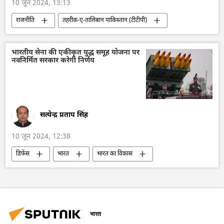
10 जून 2024, 13:13
राजनीति
तहरीक-ए-तालिबान पाकिस्तान (टीटीपी)
पाकिस्तान
सीमा विवाद
आतंकवाद
आतंकवाद का मुकाबला
आतंकवादी
भारतीय सेना की एकीकृत युद्ध समूह योजना पर
नवनिर्मित सरकार करेगी निर्णय
आतंकवाद विरोधी कानून
दक्षिण एशिया
इस्लामाबाद
शहबाज शरीफ
सत्येन्द्र प्रताप सिंह
10 जून 2024, 12:38
डिफेंस
भारत
भारत का विकास
भारत सरकार
भारतीय सेना
वायुसेना
भारतीय नौसेना
रक्षा-पंक्ति
रक्षा मंत्रालय (MoD)
वायु रक्षा
सुरक्षा बल
नरेन्द्र मोदी
नियंत्रण रेखा
भारत