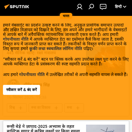
हिन्दी
भारत
हमारे वेबसाईट का प्रदर्शन उत्कृष्ट करने के लिए, अनुकूल प्रासंगिक समाचार उत्पादों
खबरें - 16.09.2025
और लक्षित विज्ञापन को दिखाने के लिए, हम अपने और हमारे भागीदारों के वेबसाइटों
से आपके बारे में अवैयक्तिक व्यावसायिक जानकारी एकत्र करते हैं। आप हमारी
गोपनीयता नीति
में आपके व्यक्तिगत डेटा का इस्तेमाल कैसे किया जाता है, इसकी
विस्तृत रूप में जानकारी प्राप्त कर सकते हैं। तकनीकों के विस्तृत वर्णन प्राप्त करने के
यूक्रेन ने रूसी सैन्य समूह त्सेंत्र के साथ लड़ाई में
लिए कृपया हमारे
कूकी तथा स्वचालित लॉगिंग नीति
पढ़िए।
445 सैनिक खोए: रक्षा मंत्रालय
“स्वीकार करें & बंद करें” बटन पर क्लिक करके आप उपरोक्त लक्ष्य पुरा करने के लिए
आपके व्यक्तिगत डेटा के प्रसंस्करण की स्पष्ट सहमति प्रदान करते हैं।
आप हमारे
गोपनीयता नीति
में उल्लेखित तरीकों से अपनी सहमति वापस ले सकते हैं।
धीरेंद्र प्रताप सिंह
स्वीकार करें & बंद करें
16 सितंबर 2025, 19:38
विश्व
रूस का विकास
रूस
मास्को
यूक्रेन की सुरक्षा सेवा (SBU)
यूक्रेन
यूक्रेन सशस्त्र बल
यूक्रेन का जवाबी हमला
रूसी बेड़े ने ज़ापाद-2025 अभ्यास के तहत
बाल्टिक सागर में कृत्रिम लक्ष्यों पर किया हमला