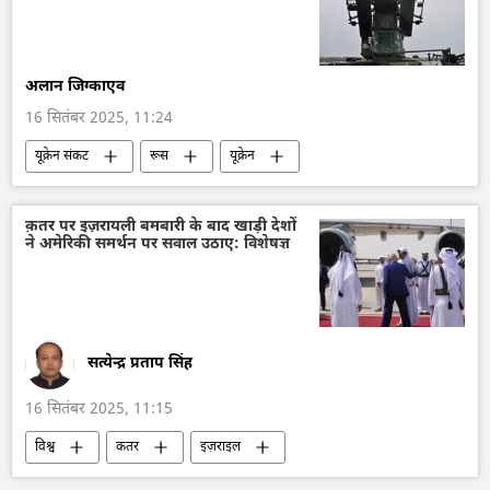
अलान जिग्काएव
16 सितंबर 2025, 11:24
यूक्रेन संकट
रूस
यूक्रेन
यूक्रेन सशस्त्र बल
ड्रोन
वायु रक्षा
रक्षा मंत्रालय (MoD)
क़तर पर इज़रायली बमबारी के बाद खाड़ी देशों
ने अमेरिकी समर्थन पर सवाल उठाए: विशेषज्ञ
सत्येन्द्र प्रताप सिंह
16 सितंबर 2025, 11:15
विश्व
कतर
इज़राइल
खाड़ी सहयोग परिषद
अमेरिका
हमास