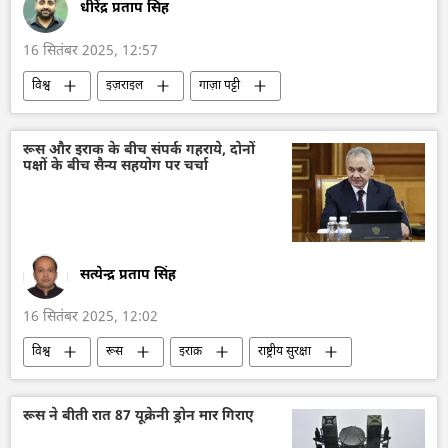
धीरेंद्र प्रताप सिंह
16 सितंबर 2025, 12:57
विश्व
इज़राइल
गाज़ा पट्टी
नरसंहार
संयुक्त राष्ट्र
हमास
इजराइल
इज़राइल रक्षा सेना
फिलिस्तीन
रूस और इराक के बीच संपर्क गहराये, दोनों
पक्षों के बीच सैन्य सहयोग पर चर्चा
मौत
सत्येन्द्र प्रताप सिंह
16 सितंबर 2025, 12:02
विश्व
रूस
इराक़
राष्ट्रीय सुरक्षा
सैन्य तकनीकी सहयोग
सैन्य तकनीक
रूसी सैन्य तकनीक
सैन्य प्रौद्योगिकी
रूस ने बीती रात 87 यूक्रेनी ड्रोन मार गिराए
सैन्य सहायता
रक्षा उत्पादों का निर्यात