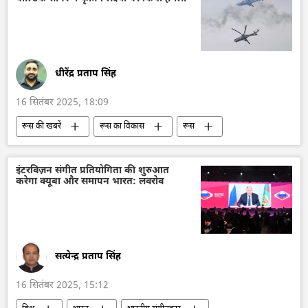
विशेष सैन्य अभियान
धीरेंद्र प्रताप सिंह
16 सितंबर 2025, 18:09
रूस की खबरें
रूस का विकास
रूस
मास्को
बेलारूस
परमाणु हथियार
परमाणु परीक्षण
परमाणु ऊर्जा
इंटरविज़न संगीत प्रतियोगिता की शुरुआत
करेगा क्यूबा और समापन भारत: लवरोव
मिसाइल विध्वंसक
बैलिस्टिक मिसाइल
इस्कंदर मिसाइल
Su-30SM
बाल्टिक सागर
सत्येन्द्र प्रताप सिंह
16 सितंबर 2025, 15:12