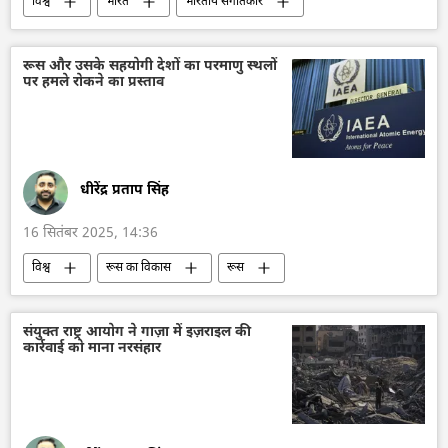
विश्व
भारत
भारतीय संगीतकार
रूस
रूसी विदेश मंत्रालय
विदेश मंत्रालय
सर्गे लवरोव
सांस्कृतिक धरोहर
रूस और उसके सहयोगी देशों का परमाणु स्थलों
पर हमले रोकने का प्रस्ताव
सांस्कृतिक गलियारा
संस्कृति संरक्षण
रूसी संस्कृति
भारतीय संस्कृति
धीरेंद्र प्रताप सिंह
16 सितंबर 2025, 14:36
विश्व
रूस का विकास
रूस
मास्को
ईरान
बेलारूस
चीन
वेनेजुएला
परमाणु ऊर्जा
परमाणु संयंत्र
संयुक्त राष्ट्र आयोग ने गाज़ा में इज़राइल की
कार्रवाई को माना नरसंहार
परमाणु हथियार
अंतर्राष्ट्रीय परमाणु ऊर्जा अभिकरण (IAEA)