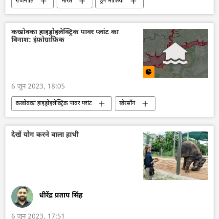
राजनीति
भारत
ड्रग माफिया
नशीले पदार्थों की तस्करी
भारतीय नौसेना
अपराध
अपराध मालिक
घृणा अपराध
कखोवका हाइड्रोइलेक्ट्रिक पावर प्लांट का
विनाश: इंफ़ोग्राफ़िक
पुलिस जांच
6 जून 2023, 18:05
कखोवका हाइड्रोइलेक्ट्रिक पावर प्लांट
खेरसॉन
रूस
यूक्रेन
यूक्रेन सशस्त्र बल
रूसी सेना
राष्ट्रीय सुरक्षा
यूक्रेन संकट
देखें योग करने वाला हाथी
धीरेंद्र प्रताप सिंह
6 जून 2023, 17:51