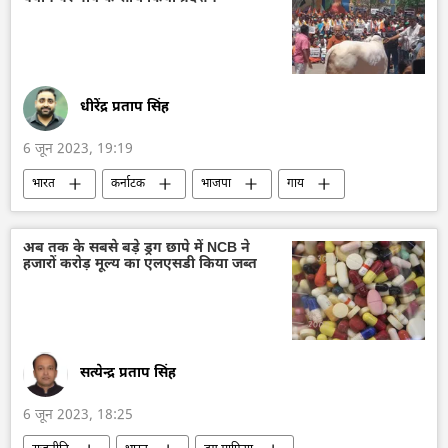
धीरेंद्र प्रताप सिंह
6 जून 2023, 19:19
भारत
कर्नाटक
भाजपा
गाय
धरना-प्रदर्शन
भारतीय राष्ट्रीय कांग्रेस
कांग्रेस
ऑफबीट
अब तक के सबसे बड़े ड्रग छापे में NCB ने
हजारों करोड़ मूल्य का एलएसडी किया जब्त
सत्येन्द्र प्रताप सिंह
6 जून 2023, 18:25