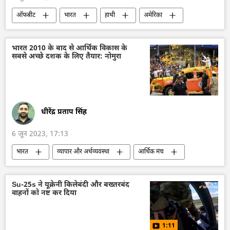
ऑफबीट
भारत
हाथी
अमेरिका
जानवर संरक्षण
जानवर
जानवरों का विलुप्त होना
प्रकृति संरक्षण
भारत 2010 के बाद से आर्थिक विकास के
सबसे अच्छे दशक के लिए तैयार: नोमुरा
चिड़ियाघर
योग
खेल
स्वस्थ जीवन शैली
धीरेंद्र प्रताप सिंह
6 जून 2023, 17:13
भारत
व्यापार और अर्थव्यवस्था
आर्थिक मंच
एशिया की धुरी
जीडीपी
Make in India
आसियान
भारत का विकास
Su-25s ने यूक्रेनी किलेबंदी और बख्तरबंद
वाहनों को नष्ट कर दिया
समावेशी विकास
विकासशील देश
1:11