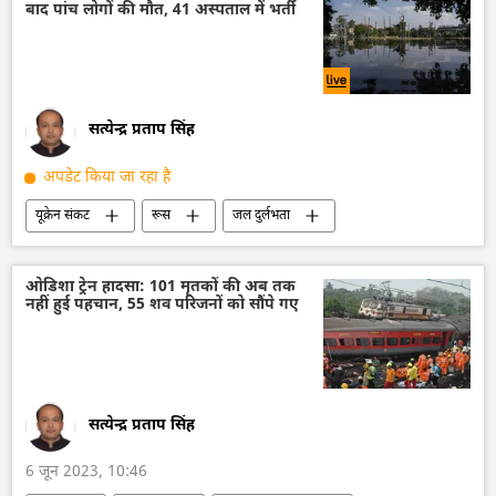
बाद पांच लोगों की मौत, 41 अस्पताल में भर्ती
केंद्रीय खुफिया एजेंसी
लड़ाकू वाहन
परमाणु हथियार
परमाणु बम
सत्येन्द्र प्रताप सिंह
अपडेट किया जा रहा है
यूक्रेन संकट
रूस
जल दुर्लभता
यूक्रेन
यूक्रेन सशस्त्र बल
विशेष सैन्य अभियान
अपराध
बिजली
ओडिशा ट्रेन हादसा: 101 मृतकों की अब तक
नहीं हुई पहचान, 55 शव परिजनों को सौंपे गए
ऊर्जा क्षेत्र
कखोवका हाइड्रोइलेक्ट्रिक पावर प्लांट
खेरसॉन
सत्येन्द्र प्रताप सिंह
6 जून 2023, 10:46