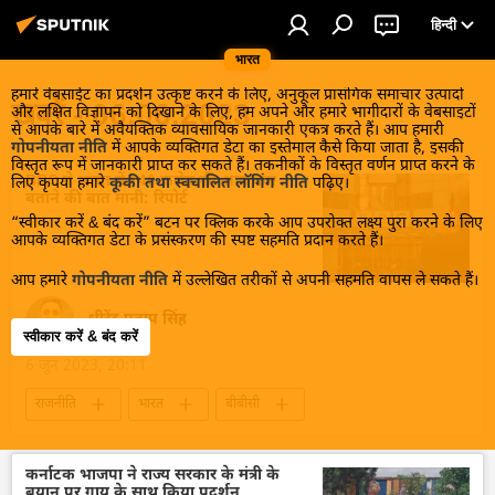
हिन्दी
भारत
हमारे वेबसाईट का प्रदर्शन उत्कृष्ट करने के लिए, अनुकूल प्रासंगिक समाचार उत्पादों
खबरें - 06.06.2023
और लक्षित विज्ञापन को दिखाने के लिए, हम अपने और हमारे भागीदारों के वेबसाइटों
से आपके बारे में अवैयक्तिक व्यावसायिक जानकारी एकत्र करते हैं। आप हमारी
गोपनीयता नीति
में आपके व्यक्तिगत डेटा का इस्तेमाल कैसे किया जाता है, इसकी
विस्तृत रूप में जानकारी प्राप्त कर सकते हैं। तकनीकों के विस्तृत वर्णन प्राप्त करने के
BBC ने भारत में ₹40 करोड़ की आय कम
लिए कृपया हमारे
कूकी तथा स्वचालित लॉगिंग नीति
पढ़िए।
बताने की बात मानी: रिपोर्ट
“स्वीकार करें & बंद करें” बटन पर क्लिक करके आप उपरोक्त लक्ष्य पुरा करने के लिए
आपके व्यक्तिगत डेटा के प्रसंस्करण की स्पष्ट सहमति प्रदान करते हैं।
आप हमारे
गोपनीयता नीति
में उल्लेखित तरीकों से अपनी सहमति वापस ले सकते हैं।
धीरेंद्र प्रताप सिंह
स्वीकार करें & बंद करें
6 जून 2023, 20:11
राजनीति
भारत
बीबीसी
यूनाइटेड किंगडम
विवाद
अपराध
जाँच पड़ताल
बीबीसी वृत्तचित्र पंक्ति
कर्नाटक भाजपा ने राज्य सरकार के मंत्री के
बयान पर गाय के साथ किया प्रदर्शन