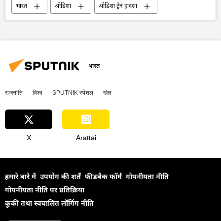
भारत
ओडिशा
ओडिशा ट्रेन हादसा
ओडिशा ट्रिपल रेल दुर्घटना
दुर्घटना
रेल दुर्घटना
बालासोर
मौत
मृत्यु दर
बचाव कार्य
नागरिक लोग
विमान दुर्घटना
राजनीति
भारत
राजनीति
विश्व
SPUTNIK स्पेशल
खेल
X
Arattai
हमारे बारे में
उपयोग की शर्तें
फीडबैक फॉर्म
गोपनीयता नीति
गोपनीयता नीति पर प्रतिक्रिया
कूकी तथा स्वचालित लॉगिंग नीति