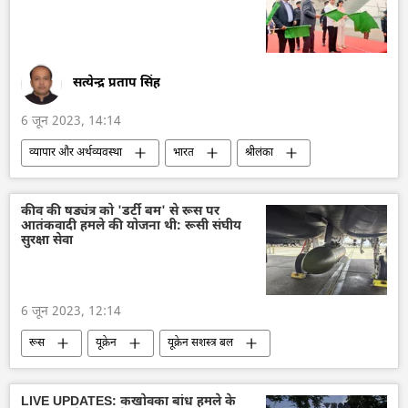
सत्येन्द्र प्रताप सिंह
6 जून 2023, 14:14
व्यापार और अर्थव्यवस्था
भारत
श्रीलंका
पर्यटन
व्यापार गलियारा
द्विपक्षीय व्यापार
दक्षिण एशिया
चेन्नई
क्रूज पोत
कीव की षड्यंत्र को 'डर्टी बम' से रूस पर
आतंकवादी हमले की योजना थी: रूसी संघीय
समुद्री पर्यटन
सुरक्षा सेवा
6 जून 2023, 12:14
रूस
यूक्रेन
यूक्रेन सशस्त्र बल
विशेष सैन्य अभियान
डर्टी बम
आतंकवाद
आतंकवाद का मुकाबला
आतंकवादी
LIVE UPDATES: कखोवका बांध हमले के