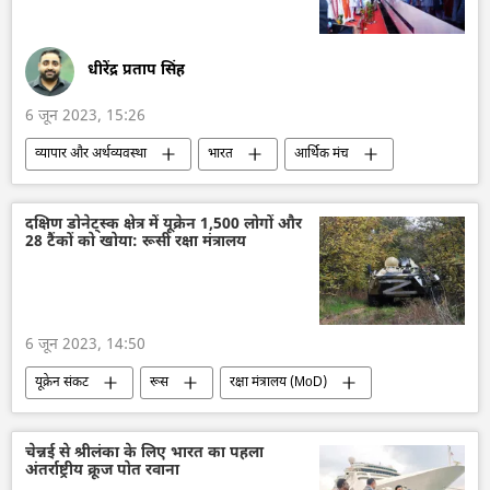
प्राकृतिक विपदा
धीरेंद्र प्रताप सिंह
6 जून 2023, 15:26
व्यापार और अर्थव्यवस्था
भारत
आर्थिक मंच
एशिया की धुरी
दक्षिण एशिया
इंडोनेशिया
चीन
जीडीपी
भारत का विकास
दक्षिण डोनेट्स्क क्षेत्र में यूक्रेन 1,500 लोगों और
28 टैंकों को खोया: रूसी रक्षा मंत्रालय
Make in India
आसियान
6 जून 2023, 14:50
यूक्रेन संकट
रूस
रक्षा मंत्रालय (MoD)
डोनेट्स्क पीपुल्स रिपब्लिक
परमाणु संयंत्र
विशेष सैन्य अभियान
रूसी सेना
रूसी टैंक
चेन्नई से श्रीलंका के लिए भारत का पहला
अंतर्राष्ट्रीय क्रूज पोत रवाना
यूक्रेन सशस्त्र बल
डोनबास
लेपर्ड टैंक