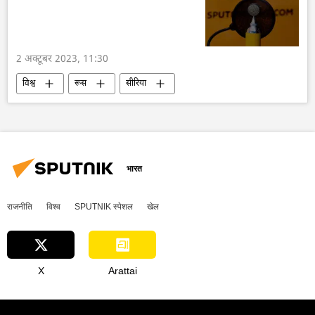
यूक्रेन सशस्त्र बल
कीव
डोनेट्स्क पीपुल्स रिपब्लिक
2 अक्टूबर 2023, 11:30
विश्व
रूस
सीरिया
सामाजिक मीडिया
रूसी पत्रकार
मास्को
अफ़्रीका
रूस का विकास
भारत
राजनीति
विश्व
SPUTNIK स्पेशल
खेल
X
Arattai