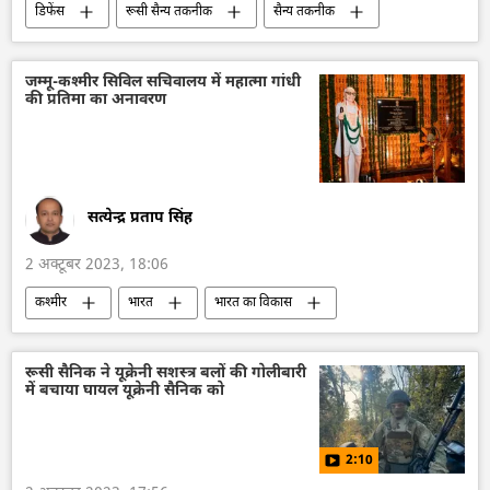
डिफेंस
रूसी सैन्य तकनीक
सैन्य तकनीक
सैन्य प्रौद्योगिकी
विशेष सैन्य अभियान
सैन्य सहायता
रूसी सेना
अमेरिका
जम्मू-कश्मीर सिविल सचिवालय में महात्मा गांधी
की प्रतिमा का अनावरण
सैनिक सहायता
यूक्रेन का जवाबी हमला
यूक्रेन
यूक्रेन सशस्त्र बल
रोस्टेक
तकनीकी विकास
रूस का विकास
सत्येन्द्र प्रताप सिंह
2 अक्टूबर 2023, 18:06
कश्मीर
भारत
भारत का विकास
भारत सरकार
भारत छोड़ो आंदोलन
महात्मा गांधी
जम्मू और कश्मीर
श्रीनगर
रूसी सैनिक ने यूक्रेनी सशस्त्र बलों की गोलीबारी
में बचाया घायल यूक्रेनी सैनिक को
आत्मनिर्भर भारत
वैश्विक आर्थिक स्थिरता
राजनीतिक और आर्थिक स्वतंत्रता
2:10