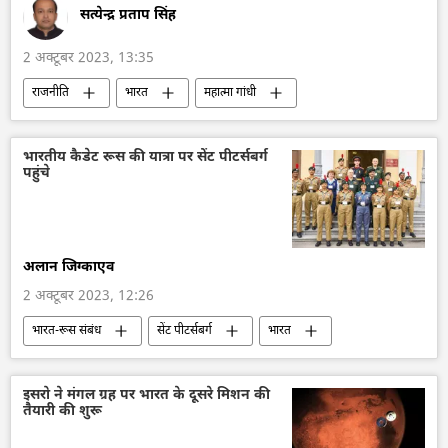
सत्येन्द्र प्रताप सिंह
2 अक्टूबर 2023, 13:35
राजनीति
भारत
महात्मा गांधी
भारत छोड़ो आंदोलन
भारत सरकार
नरेन्द्र मोदी
द्रौपदी मुर्मू
भारतीय राष्ट्रीय कांग्रेस
भारतीय कैडेट रूस की यात्रा पर सेंट पीटर्सबर्ग
पहुंचे
मल्लिकार्जुन खड़गे
लोक सभा
अहिंसा
राजनीतिक और आर्थिक स्वतंत्रता
विश्व शांति
अलान जिग्काएव
2 अक्टूबर 2023, 12:26
भारत-रूस संबंध
सेंट पीटर्सबर्ग
भारत
भारत का विकास
द्विपक्षीय रिश्ते
रूसी संस्कृति
संस्कृति संरक्षण
इसरो ने मंगल ग्रह पर भारत के दूसरे मिशन की
तैयारी की शुरू
भारतीय संस्कृति
राष्ट्रीय कैडेट कोर