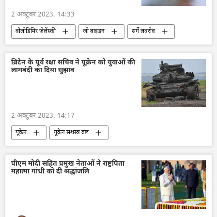
रुपया-रूबल व्यापार
भारत-रूस संबंध
2 अक्टूबर 2023, 14:33
वोलोडिमिर ज़ेलेंस्की
जो बाइडन
सर्गे लवरोव
यूक्रेन का जवाबी हमला
यूक्रेन
एलन मस्क
अमेरिकी कांग्रेस
क्रेमलिन
रूस
ब्रिटेन के पूर्व रक्षा सचिव ने यूक्रेन को युवाओं की
लामबंदी का दिया सुझाव
अमेरिकी डेमोक्रेट
अमेरिका
विशेष सैन्य अभियान
रूसी सैन्य तकनीक
सैन्य सहायता
यूक्रेन संकट
2 अक्टूबर 2023, 14:17
यूक्रेन
यूक्रेन सशस्त्र बल
यूक्रेन का जवाबी हमला
रक्षा मंत्रालय (MoD)
रक्षा-पंक्ति
रूस
विशेष सैन्य अभियान
पीएम मोदी सहित प्रमुख नेताओं ने राष्ट्रपिता
महात्मा गांधी को दी श्रद्धांजलि
सैन्य सहायता
सैन्य तकनीकी सहयोग
रूसी सेना
यूक्रेन संकट
वोलोडिमिर ज़ेलेंस्की