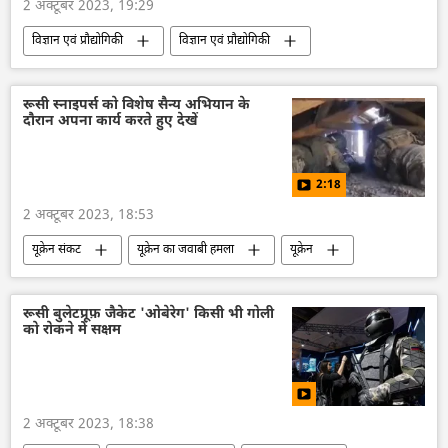
2 अक्टूबर 2023, 19:29
विज्ञान एवं प्रौद्योगिकी
विज्ञान एवं प्रौद्योगिकी
तकनीकी विकास
रूस
ईंधन संकट
तेल
तेल उत्पादन
भारत
रूसी स्नाइपर्स को विशेष सैन्य अभियान के
दौरान अपना कार्य करते हुए देखें
भारत का विकास
रूस का विकास
हरित ऊर्जा
हाइड्रोजन
2:18
2 अक्टूबर 2023, 18:53
यूक्रेन संकट
यूक्रेन का जवाबी हमला
यूक्रेन
यूक्रेन सशस्त्र बल
विशेष सैन्य अभियान
रूस
रूसी सेना
राष्ट्रीय सुरक्षा
सैन्य तकनीक
रूसी बुलेटप्रूफ़ जैकेट 'ओबेरेग' किसी भी गोली
को रोकने में सक्षम
रूसी सैन्य तकनीक
2 अक्टूबर 2023, 18:38