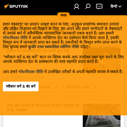
हिन्दी
भारत
हमारे वेबसाईट का प्रदर्शन उत्कृष्ट करने के लिए, अनुकूल प्रासंगिक समाचार उत्पादों
खबरें - 02.10.2023
और लक्षित विज्ञापन को दिखाने के लिए, हम अपने और हमारे भागीदारों के वेबसाइटों
से आपके बारे में अवैयक्तिक व्यावसायिक जानकारी एकत्र करते हैं। आप हमारी
गोपनीयता नीति
में आपके व्यक्तिगत डेटा का इस्तेमाल कैसे किया जाता है, इसकी
विस्तृत रूप में जानकारी प्राप्त कर सकते हैं। तकनीकों के विस्तृत वर्णन प्राप्त करने के
रूसी सोलनत्सेप्योक भारी फ्लेमेथ्रोवर प्रणाली को
लिए कृपया हमारे
कूकी तथा स्वचालित लॉगिंग नीति
पढ़िए।
दुश्मन के उपकरणों को नष्ट करते हुए देखें
“स्वीकार करें & बंद करें” बटन पर क्लिक करके आप उपरोक्त लक्ष्य पुरा करने के लिए
आपके व्यक्तिगत डेटा के प्रसंस्करण की स्पष्ट सहमति प्रदान करते हैं।
0:43
आप हमारे
गोपनीयता नीति
में उल्लेखित तरीकों से अपनी सहमति वापस ले सकते हैं।
2 अक्टूबर 2023, 20:28
स्वीकार करें & बंद करें
यूक्रेन संकट
रूसी सेना
हथियारों की आपूर्ति
रूस
विशेष सैन्य अभियान
यूक्रेन का जवाबी हमला
यूक्रेन
रूस और भारत के बीच रुपये में तेल भुगतान पर
चर्चा: मंत्रालय
यूक्रेन सशस्त्र बल
रूसी सैन्य तकनीक
सैन्य तकनीक
सैन्य प्रौद्योगिकी
सैन्य सहायता