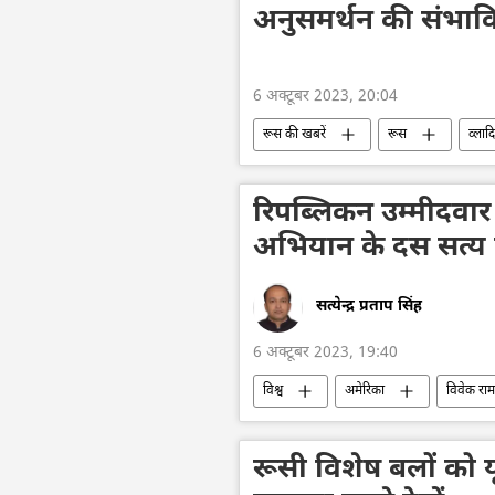
अनुसमर्थन की संभाव
6 अक्टूबर 2023, 20:04
रूस की खबरें
रूस
व्लाद
रूसी सेना
अमेरिका
संसद
वाशिंगटन डीसी
रिपब्लिकन उम्मीदवार 
अभियान के दस सत्य
सत्येन्द्र प्रताप सिंह
6 अक्टूबर 2023, 19:40
विश्व
अमेरिका
विवेक राम
ईंधन संकट
सैन्य सहायता
रूसी विशेष बलों को यू