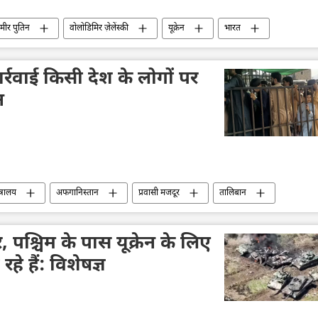
िमीर पुतिन
वोलोडिमिर ज़ेलेंस्की
यूक्रेन
भारत
रूसी सेना
राष्ट्रीय सुरक्षा
पाकिस्तान
बांग्लादेश
र्रवाई किसी देश के लोगों पर
न
त्रालय
अफगानिस्तान
प्रवासी मजदूर
तालिबान
इस्लामाबाद
राष्ट्रीय सुरक्षा
सुरक्षा बल
विवाद
सीमा विवाद
पुलिस जांच
, पश्चिम के पास यूक्रेन के लिए
े हैं: विशेषज्ञ