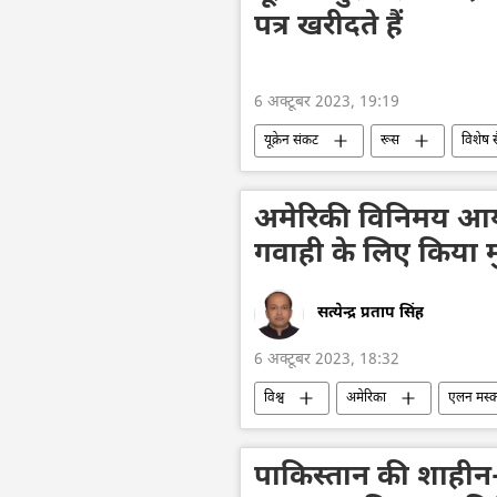
पत्र खरीदते हैं
6 अक्टूबर 2023, 19:19
यूक्रेन संकट
रूस
विशेष 
व्लादिमीर पुतिन
यूक्रेन का जवाबी हम
रूसी सेना
अमेरिकी विनिमय आयोग
गवाही के लिए किया 
सत्येन्द्र प्रताप सिंह
6 अक्टूबर 2023, 18:32
विश्व
अमेरिका
एलन मस्
अपराध
जो बाइडन
पाकिस्तान की शाहीन-