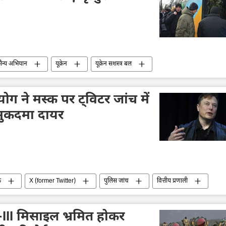
सैन्य अभियान
यूक्रेन
यूक्रेन सशस्त्र बल
ला
सर्गेई शोइगू
यूक्रेन की सुरक्षा सेवा (SBU)
 ने मस्क पर ट्विटर जांच में
मुकदमा दायर
क
X (former Twitter)
पुलिस जांच
वित्तीय प्रणाली
III मिसाइल भ्रमित होकर