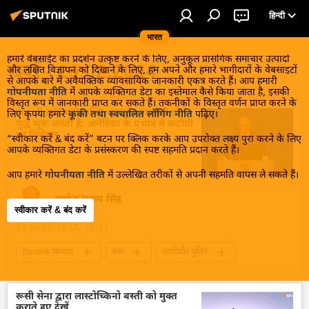
हिन्दी
भारत
हमारे वेबसाईट का प्रदर्शन उत्कृष्ट करने के लिए, अनुकूल प्रासंगिक समाचार उत्पादों
खबरें - 29.02.2024
और लक्षित विज्ञापन को दिखाने के लिए, हम अपने और हमारे भागीदारों के वेबसाइटों
से आपके बारे में अवैयक्तिक व्यावसायिक जानकारी एकत्र करते हैं। आप हमारी
गोपनीयता नीति
में आपके व्यक्तिगत डेटा का इस्तेमाल कैसे किया जाता है, इसकी
विस्तृत रूप में जानकारी प्राप्त कर सकते हैं। तकनीकों के विस्तृत वर्णन प्राप्त करने के
जब भी कोई बड़ी शक्ति कमजोर बनती है तो
लिए कृपया हमारे
कूकी तथा स्वचालित लॉगिंग नीति
पढ़िए।
युद्ध शुरू करती है: अमेरिका के प्रभाव में कटौती
पर विशेषज्ञ
“स्वीकार करें & बंद करें” बटन पर क्लिक करके आप उपरोक्त लक्ष्य पुरा करने के लिए
आपके व्यक्तिगत डेटा के प्रसंस्करण की स्पष्ट सहमति प्रदान करते हैं।
आप हमारे
गोपनीयता नीति
में उल्लेखित तरीकों से अपनी सहमति वापस ले सकते हैं।
सत्येन्द्र प्रताप सिंह
स्वीकार करें & बंद करें
29 फ़रवरी 2024, 20:11
Sputnik मान्यता
रूस
व्लादिमीर पुतिन
चुनाव
2024 चुनाव
परमाणु हथियार
रासायनिक हथियार
सामूहिक विनाश के हथियार
रूसी सेना द्वारा लास्टोच्किनो बस्ती को मुक्त
कराते हुए देखें