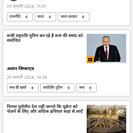
29 फ़रवरी 2024, 16:01
राजनीति
भारत
भारत सरकार
कनाडा
कनाडा के प्रधानमंत्री
भारत-कनाडा विवाद
जस्टिन ट्रूडो
रूसी राष्ट्रपति पुतिन कर रहे हैं रूस की संसद को
संबोधित
राष्ट्रीय जाँच एजेंसी (NIA)
आतंकी हमले
आतंकवाद
आतंकवादी
आतंकवाद का मुकाबला (एनआईए)
आतंकी समूह
अलान जिग्काएव
खालिस्तान
सिख
अलगाववाद
29 फ़रवरी 2024, 14:30
रूस की खबरें
व्लादिमीर पुतिन
रूस
रूस का विकास
विशेष सैन्य अभियान
डोनबास
चुनाव
2024 चुनाव
निराश यूरोपीय देश नहीं जानते कि यूक्रेन को
भेजने के लिए और अधिक हथियार कहां से लाएँ