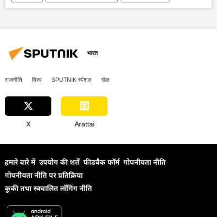
तेल का आयात
रूस
अर्थव्यवस्था
वैश्विक आर्थिक स्थिरता
भारत
भारत का विकास
भारत सरकार
रूस का विकास
रूस की खबरें
भारत
राजनीति
विश्व
SPUTNIK स्पेशल
खेल
X
Arattai
हमारे बारे में
उपयोग की शर्तें
फीडबैक फॉर्म
गोपनीयता नीति
गोपनीयता नीति पर प्रतिक्रिया
कूकी तथा स्वचालित लॉगिंग नीति