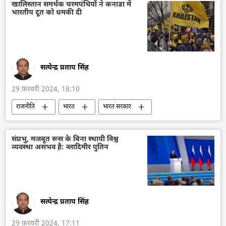
पर्यावरणवाद
भारत का विकास
खालिस्तान समर्थक चरमपंथियों ने कनाडा में
भारतीय दूत को धमकी दी
दक्षिण एशिया
ऑफबीट
सत्येन्द्र प्रताप सिंह
29 फ़रवरी 2024, 18:10
राजनीति
भारत
भारत सरकार
भारत का दूतावास
राजदूतावास
कनाडा
कनाडा के प्रधानमंत्री
भारत-कनाडा विवाद
संप्रभु, मजबूत रूस के बिना स्थायी विश्व
व्यवस्था असंभव है: व्लादिमीर पुतिन
खालिस्तान
सिख
विवाद
सत्येन्द्र प्रताप सिंह
29 फ़रवरी 2024, 17:11