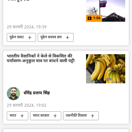
हथियारों की आपूर्ति
विशेष सैन्य अभियान
विशेषज्ञ
राष्ट्रीय सुरक्षा
आत्मरक्षा
1:50
यूक्रेन का जवाबी हमला
यूक्रेन
अमेरिका
29 फ़रवरी 2024, 19:39
लैटिन अमेरिका
मध्य एशिया
दक्षिण एशिया
यूक्रेन संकट
यूक्रेन सशस्त्र बल
दक्षिण-पूर्व एशिया
यूक्रेन का जवाबी हमला
यूक्रेन
रूस
रूसी सेना
रूस का विकास
भारतीय वैज्ञानिकों ने केले से विकसित की
पर्यावरण-अनुकूल घाव पर बांधने वाली पट्टी
विशेष सैन्य अभियान
राष्ट्रीय सुरक्षा
रक्षा मंत्रालय (MoD)
धीरेंद्र प्रताप सिंह
29 फ़रवरी 2024, 19:02
भारत
भारत सरकार
तकनीकी विकास
विज्ञान एवं प्रौद्योगिकी
पर्यावरण