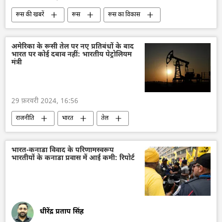
रूस की खबरें
रूस
रूस का विकास
व्लादिमीर पुतिन
चुनाव
2024 चुनाव
परमाणु हथियार
हथियारों की आपूर्ति
अमेरिका के रूसी तेल पर नए प्रतिबंधों के बाद
भारत पर कोई दबाव नहीं: भारतीय पेट्रोलियम
संसद सदस्य
विशेष सैन्य अभियान
मंत्री
बैलिस्टिक मिसाइल
बैलिस्टिक मिसाइल प्रणाली
अंतरिक्ष
रक्षा-पंक्ति
वायु रक्षा
29 फ़रवरी 2024, 16:56
राष्ट्रीय सुरक्षा
सुरक्षा बल
राजनीति
भारत
तेल
रूसी तेल पर मूल्य सीमा
तेल उत्पादन
तेल का आयात
द्विपक्षीय रिश्ते
प्रतिबंध
भारत-कनाडा विवाद के परिणामस्वरूप
भारतीयों के कनाडा प्रवास में आई कमी: रिपोर्ट
रूस
अमेरिका
द्विपक्षीय व्यापार
धीरेंद्र प्रताप सिंह