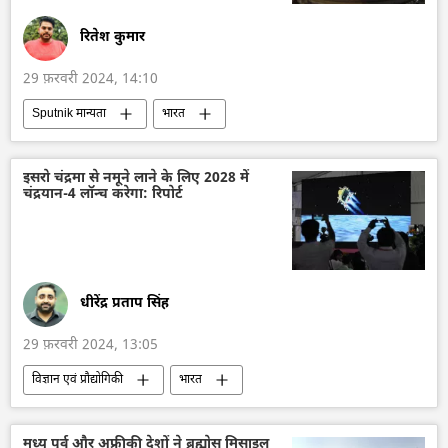
रितेश कुमार
29 फ़रवरी 2024, 14:10
Sputnik मान्यता
भारत
रक्षा मंत्रालय (MoD)
रक्षा उत्पादों का निर्यात
रक्षा-पंक्ति
मानवीय सहायता
सैन्य सहायता
इसरो चंद्रमा से नमूने लाने के लिए 2028 में
चंद्रयान-4 लॉन्च करेगा: रिपोर्ट
सैनिक सहायता
यूक्रेन
जर्मनी
नाज़ी जर्मनी
हथियारों की आपूर्ति
धीरेंद्र प्रताप सिंह
29 फ़रवरी 2024, 13:05
विज्ञान एवं प्रौद्योगिकी
भारत
भारत का विकास
भारत सरकार
आत्मनिर्भर भारत
विज्ञान एवं प्रौद्योगिकी
मध्य पूर्व और अफ्रीकी देशों ने ब्रह्मोस मिसाइल