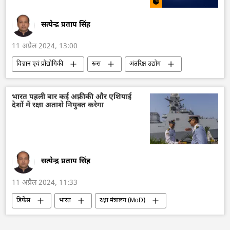
सत्येन्द्र प्रताप सिंह
11 अप्रैल 2024, 13:00
विज्ञान एवं प्रौद्योगिकी
रूस
अंतरिक्ष उद्योग
अंतरिक्ष अनुसंधान
अंतरिक्ष
रूसी अंतरिक्ष यात्री
सोवियत संघ
भारत पहली बार कई अफ़्रीकी और एशियाई
देशों में रक्षा अताशे नियुक्त करेगा
सोवियत कॉस्मोनॉट
उपग्रह
उपग्रह प्रक्षेपण
तकनीकी विकास
सत्येन्द्र प्रताप सिंह
11 अप्रैल 2024, 11:33
डिफेंस
भारत
रक्षा मंत्रालय (MoD)
रक्षा उत्पादों का निर्यात
ग्लोबल साउथ