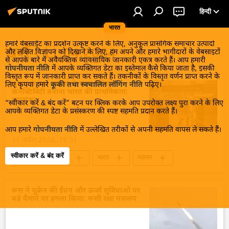
हिन्दी
भारत
हमारे वेबसाईट का प्रदर्शन उत्कृष्ट करने के लिए, अनुकूल प्रासंगिक समाचार उत्पादों
खबरें - 11.04.2024
और लक्षित विज्ञापन को दिखाने के लिए, हम अपने और हमारे भागीदारों के वेबसाइटों
से आपके बारे में अवैयक्तिक व्यावसायिक जानकारी एकत्र करते हैं। आप हमारी
गोपनीयता नीति
में आपके व्यक्तिगत डेटा का इस्तेमाल कैसे किया जाता है, इसकी
विस्तृत रूप में जानकारी प्राप्त कर सकते हैं। तकनीकों के विस्तृत वर्णन प्राप्त करने के
चुनाव के बाद म्यांमार के साथ परिवहन
लिए कृपया हमारे
कूकी तथा स्वचालित लॉगिंग नीति
पढ़िए।
कनेक्टिविटी बनाना भारत की प्राथमिकता:
जयशंकर
“स्वीकार करें & बंद करें” बटन पर क्लिक करके आप उपरोक्त लक्ष्य पुरा करने के लिए
आपके व्यक्तिगत डेटा के प्रसंस्करण की स्पष्ट सहमति प्रदान करते हैं।
आप हमारे
गोपनीयता नीति
में उल्लेखित तरीकों से अपनी सहमति वापस ले सकते हैं।
11 अप्रैल 2024, 19:31
स्वीकार करें & बंद करें
व्यापार और अर्थव्यवस्था
भारत
म्यांमार
द्विपक्षीय व्यापार
अर्थव्यवस्था
विदेश मंत्रालय
चुनाव
2024 चुनाव
एस. जयशंकर
रूस ने यूक्रेन की ईंधन और ऊर्जा सुविधाओं पर
बड़े पैमाने पर हमला किया: रूसी रक्षा मंत्रालय