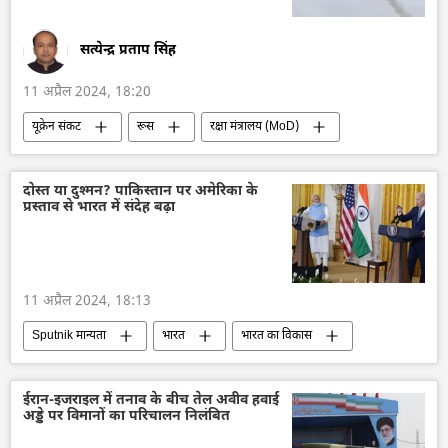
सत्येन्द्र प्रताप सिंह
11 अप्रैल 2024, 18:20
यूक्रेन संकट
रूस
रक्षा मंत्रालय (MoD)
रक्षा-पंक्ति
वायु रक्षा
तेल
रूसी गैस
गैस
ज़पोरोज्ये परमाणु ऊर्जा संयंत्र
दोस्त या दुश्मन? पाकिस्तान पर अमेरिका के
प्रस्ताव से भारत में संदेह बढ़ा
ऊर्जा क्षेत्र
परमाणु ऊर्जा
यूक्रेन सशस्त्र बल
सुरक्षा बल
खेरसॉन
विशेष सैन्य अभियान
रूसी सैन्य तकनीक
सैन्य तकनीकी सहयोग
11 अप्रैल 2024, 18:13
रूसी सेना
यूक्रेन
Sputnik मान्यता
भारत
भारत का विकास
भारत सरकार
अमेरिका
पाकिस्तान
चीन
व्यापार गलियारा
हिंद-प्रशांत क्षेत्र
ईरान-इजराइल में तनाव के बीच तेल अवीव हवाई
अड्डे पर विमानों का परिचालन निलंबित
अर्थव्यवस्था
राष्ट्रीय सुरक्षा
आतंकवाद