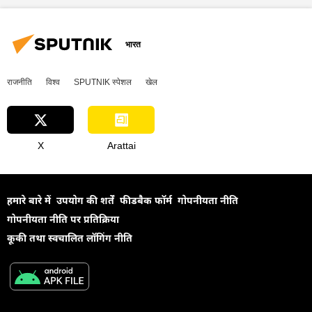
बहुध्रुवीय दुनिया
बहुपक्षीय राजनय
अफ़्रीका
दक्षिण एशिया
एशिया की धुरी
दक्षिण-पूर्व एशिया
मध्य एशिया
भारत
भारतीय सेना
भारतीय नौसेना
राजनीति
विश्व
SPUTNIK स्पेशल
खेल
भारतीय वायुसेना
सैन्य तकनीक
सैन्य प्रौद्योगिकी
सैन्य तकनीकी सहयोग
सैन्य सहायता
X
Arattai
हमारे बारे में
उपयोग की शर्तें
फीडबैक फॉर्म
गोपनीयता नीति
गोपनीयता नीति पर प्रतिक्रिया
कूकी तथा स्वचालित लॉगिंग नीति