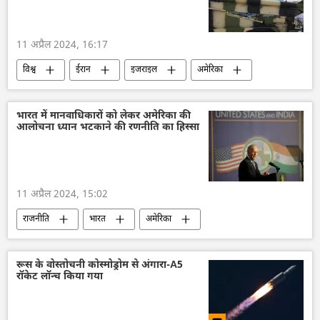
आतंकवाद विरोधी दस्ता
आतंकवाद का मुकाबला
शीत युद्ध
ऊर्जा क्षेत्र
आर्थिक संकट
11 अप्रैल 2024, 16:17
जो बाइडन
विश्व
ईरान
इजराइल
अमेरिका
सीरिया
मध्य पूर्व
इस्लामी क्रांतिकारी गार्ड कोर
बैलिस्टिक मिसाइल
भारत में मानवाधिकारों को लेकर अमेरिका की
आलोचना ध्यान भटकाने की रणनीति का हिस्सा
राजदूतावास
रक्षा मंत्रालय (MoD)
11 अप्रैल 2024, 15:02
राजनीति
भारत
अमेरिका
अमेरिकी डेमोक्रेट
राष्ट्रीय सुरक्षा
यूएन सुरक्षा परिषद
नागरिकता
रूस
रूस के वोस्तोचनी कोस्मोड्रोम से अंगारा-A5
रॉकेट लॉन्च किया गया
रूसी सैन्य तकनीक
तेल
तेल उत्पादन
तेल का आयात
सुरक्षा बल
यूएन सुधार