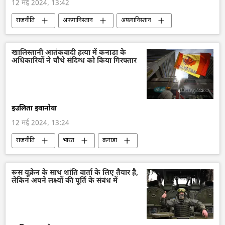
12 मई 2024, 13:42
राजनीति
अफगानिस्तान
अफ़ग़ानिस्तान
काबुल
मौत
दक्षिण एशिया
मानवीय संकट
खालिस्तानी आतंकवादी हत्या में कनाडा के
अधिकारियों ने चौथे संदिग्ध को किया गिरफ्तार
इउलिता इवानोवा
12 मई 2024, 13:24
राजनीति
भारत
कनाडा
भारत-कनाडा विवाद
कनाडा के प्रधानमंत्री
ख़ालिस्तान आंदोलन
खालिस्तान
रूस यूक्रेन के साथ शांति वार्ता के लिए तैयार है,
लेकिन अपने लक्ष्यों की पूर्ति के संबंध में
सामूहिक पश्चिम
जस्टिन ट्रूडो