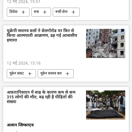
12 मई 2024, 15:51
डिफेंस
रूस
रूसी सेना
सैन्य तकनीकी सहयोग
रूसी सैन्य तकनीक
सैन्य तकनीक
सैन्य प्रौद्योगिकी
यूक्रेनी सशस्त्र बलों ने बेलगोरोड पर फिर से
किया आत्मघाती आक्रमण, ढह गई आवासीय
रक्षा मंत्रालय (MoD)
सुखोई-30MKI
इमारत
Su-34
12 मई 2024, 15:16
यूक्रेन संकट
यूक्रेन सशस्त्र बल
यूक्रेन की सुरक्षा सेवा (SBU)
यूक्रेन
रूस
बेल्गोरोद
आतंकवाद
आतंकी हमले
अफ़ग़ानिस्तान में बाढ़ के कारण कम से कम
315 लोगों की मौत, बढ़ रही है पीड़ितों की
आतंकवादी
वोलोडिमिर ज़ेलेंस्की
संख्या
अलान जिग्काएव