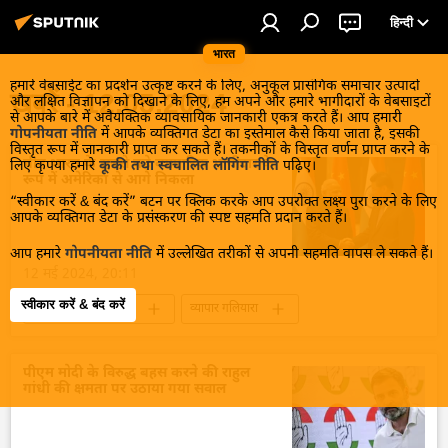
हिन्दी
भारत
हमारे वेबसाईट का प्रदर्शन उत्कृष्ट करने के लिए, अनुकूल प्रासंगिक समाचार उत्पादों
खबरें - 12.05.2024
और लक्षित विज्ञापन को दिखाने के लिए, हम अपने और हमारे भागीदारों के वेबसाइटों
से आपके बारे में अवैयक्तिक व्यावसायिक जानकारी एकत्र करते हैं। आप हमारी
गोपनीयता नीति
में आपके व्यक्तिगत डेटा का इस्तेमाल कैसे किया जाता है, इसकी
विस्तृत रूप में जानकारी प्राप्त कर सकते हैं। तकनीकों के विस्तृत वर्णन प्राप्त करने के
चीन भारत के सबसे बड़े व्यापारिक भागीदार के
लिए कृपया हमारे
कूकी तथा स्वचालित लॉगिंग नीति
पढ़िए।
रूप में अमेरिका से आगे निकला
“स्वीकार करें & बंद करें” बटन पर क्लिक करके आप उपरोक्त लक्ष्य पुरा करने के लिए
आपके व्यक्तिगत डेटा के प्रसंस्करण की स्पष्ट सहमति प्रदान करते हैं।
आप हमारे
गोपनीयता नीति
में उल्लेखित तरीकों से अपनी सहमति वापस ले सकते हैं।
12 मई 2024, 20:11
स्वीकार करें & बंद करें
व्यापार और अर्थव्यवस्था
व्यापार गलियारा
द्विपक्षीय व्यापार
चीन
भारत
भारत का विकास
भारत सरकार
पीएम मोदी के विरुद्ध बहस करने की राहुल
गांधी की क्षमता पर उठाया गया सवाल
भारत-चीन रिश्ते
दक्षिण एशिया
दिल्ली
ग्लोबल साउथ
वैश्विक आर्थिक स्थिरता