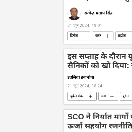
सत्येन्द्र प्रताप सिंह
21 जून 2024, 19:01
डिफेंस
भारत
ब्रह्मोस
बैलिस्टिक मिसाइल प्रणाली
रूस
आयात
निर्यात
रक्षा उत्पा
इस सप्ताह के दौरान य
सैनिकों को खो दिया: र
इउलिता इवानोवा
21 जून 2024, 18:24
यूक्रेन संकट
रूस
यूक्रेन
यूक्रेन सशस्त्र बल
रूसी सैन्य तकनीक
SCO ने निर्यात मार्गो
ऊर्जा सहयोग रणनीति 