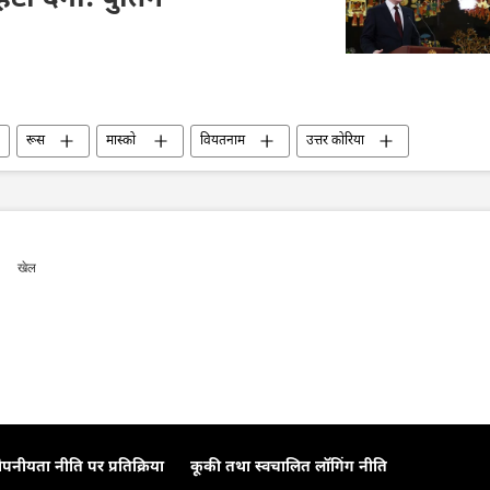
 हटा देगा: पुतिन
रूस
मास्को
वियतनाम
उत्तर कोरिया
ारी
यूक्रेन
यूक्रेन सशस्त्र बल
व्लादिमीर पुतिन
दक्षिण कोरिया
हथियारों की आपूर्ति
रूसी सेना
खेल
ोपनीयता नीति पर प्रतिक्रिया
कूकी तथा स्वचालित लॉगिंग नीति