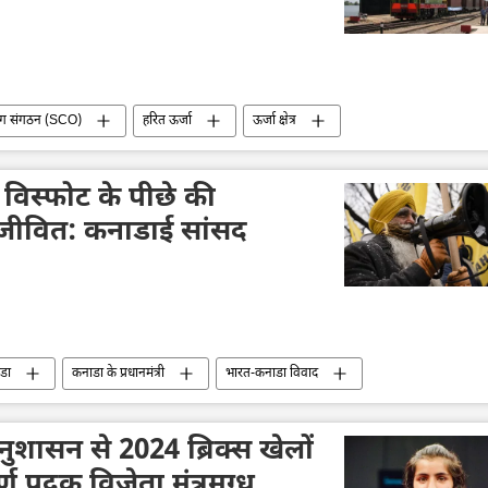
ोग संगठन (SCO)
हरित ऊर्जा
ऊर्जा क्षेत्र
ारूस
चीन
द्विपक्षीय रिश्ते
द्विपक्षीय व्यापार
रा
भारत
रूस
विस्फोट के पीछे की
ीवित: कनाडाई सांसद
डा
कनाडा के प्रधानमंत्री
भारत-कनाडा विवाद
ंदिरा गांधी
हत्या
संसद सदस्य
भारत का दूतावास
्तान
अलगाववाद
बम विस्फोट
आतंकवादी
ासन से 2024 ब्रिक्स खेलों
्ण पदक विजेता मंत्रमुग्ध