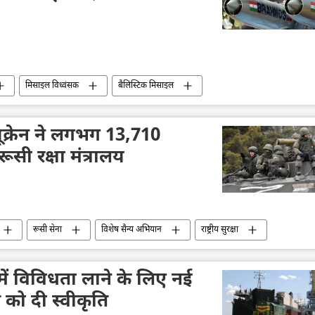
मिसाइल विध्वंसक
बैलिस्टिक मिसाइल
हथियारों की आपूर्ति
फिलीपींस
द्विपक्षीय रिश्ते
दों का निर्यात
भारत का विकास
तकनीकी विकास
ूक्रेन ने लगभग 13,710
ूसी रक्षा मंत्रालय
रूसी सेना
विशेष सैन्य अभियान
राष्ट्रीय सुरक्षा
सैन्य तकनीक
तकनीकी विकास
ं में विविधता लाने के लिए नई
को दी स्वीकृति