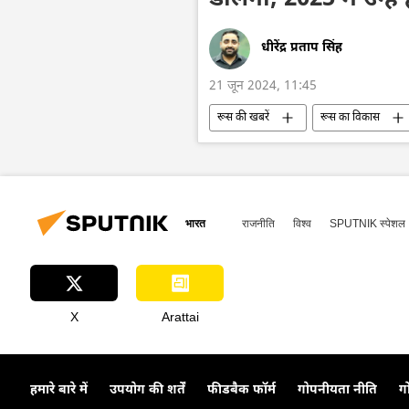
डालेगा, 2025 में उन्हें
धीरेंद्र प्रताप सिंह
21 जून 2024, 11:45
रूस की खबरें
रूस का विकास
किम जोंग उन
विशेष रणनीतिक साझेद
वोलोडिमिर ज़ेलेंस्की
सामूहिक पश्चिम
विशेष सैन्य अभियान
परमाणु हथियार
भारत
राजनीति
विश्व
SPUTNIK स्पेशल
X
Arattai
हमारे बारे में
उपयोग की शर्तें
फीडबैक फॉर्म
गोपनीयता नीति
ग