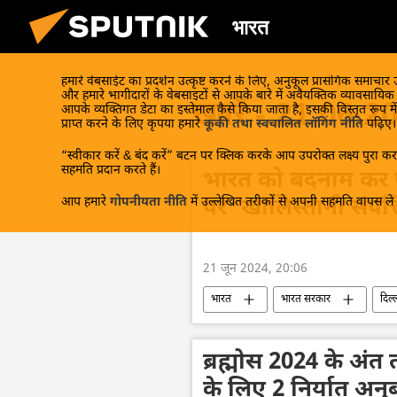
भारत
हमारे वेबसाईट का प्रदर्शन उत्कृष्ट करने के लिए, अनुकूल प्रासंगिक समाचार
और हमारे भागीदारों के वेबसाइटों से आपके बारे में अवैयक्तिक व्यावसायि
खबरें - 21.06.2
आपके व्यक्तिगत डेटा का इस्तेमाल कैसे किया जाता है, इसकी विस्तृत रूप में
प्राप्त करने के लिए कृपया हमारे
कूकी तथा स्वचालित लॉगिंग नीति
पढ़िए।
“स्वीकार करें & बंद करें” बटन पर क्लिक करके आप उपरोक्त लक्ष्य पुरा करन
सहमति प्रदान करते हैं।
भारत को बदनाम कर पश्
आप हमारे
गोपनीयता नीति
में उल्लेखित तरीकों से अपनी सहमति वापस ले स
पर 'खालिस्तानी संपत्ति
21 जून 2024, 20:06
भारत
भारत सरकार
दिल्
अमेरिका
सामूहिक पश्चिम
भारत-कनाडा विवाद
जस्टिन ट्रूडो
ब्रह्मोस 2024 के अंत 
के लिए 2 निर्यात अनुबं