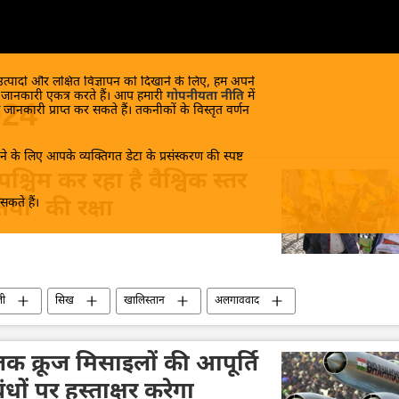
 उत्पादों और लक्षित विज्ञापन को दिखाने के लिए, हम अपने
क जानकारी एकत्र करते हैं। आप हमारी
गोपनीयता नीति
में
024
 जानकारी प्राप्त कर सकते हैं। तकनीकों के विस्तृत वर्णन
े के लिए आपके व्यक्तिगत डेटा के प्रसंस्करण की स्पष्ट
चिम कर रहा है वैश्विक स्तर
कते हैं।
यों' की रक्षा
ली
सिख
खालिस्तान
अलगाववाद
पश्चिमीकरण
कनाडा
कनाडा के प्रधानमंत्री
संसद सदस्य
विशेषज्ञ
आतंकवादी
राजनीति
तक क्रूज मिसाइलों की आपूर्ति
धों पर हस्ताक्षर करेगा