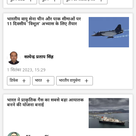
यूक्रेन सशस्त्र बल
विशेष सैन्य अभियान
सैन्य सहायता
सैन्य तकनीकी सहयोग
भारतीय वायु सेना चीन और पाक सीमाओं पर
11 दिवसीय 'त्रिशूल' अभ्यास के लिए तैयार
रक्षा मंत्रालय (MoD)
रूस
रूसी सेना
अमेरिका
हथियारों की आपूर्ति
अब्राम्स
सत्येन्द्र प्रताप सिंह
1 सितंबर 2023, 15:29
डिफेंस
भारत
भारतीय वायुसेना
वायुसेना
वायु रक्षा
लड़ाकू वाहन
हेलीकॉप्टर
ड्रोन
राफेल जेट
भारत ने प्राकृतिक गैस का सबसे बड़ा आयातक
बनने की योजना बनाई
सुखोई-30MKI
लड़ाकू विमान मिग-29
जी20
रक्षा-पंक्ति
रक्षा मंत्रालय (MoD)
सुरक्षा बल
राष्ट्रीय सुरक्षा
बैलिस्टिक मिसाइल
बैलिस्टिक मिसाइल प्रणाली
लद्दाख
कश्मीर