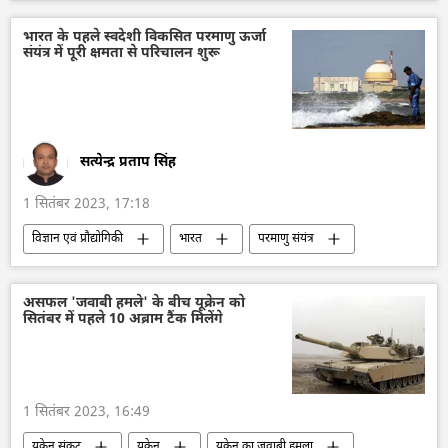
यूक्रेन सशस्त्र बल
यूक्रेन की सुरक्षा सेवा (SBU)
यूक्रेन का जवाबी हमला
सैन्य सहायता
भारत के पहले स्वदेशी विकसित परमाणु ऊर्जा
संयंत्र में पूरी क्षमता से परिचालन शुरू
वोलोडिमिर ज़ेलेंस्की
रूस
विशेष सैन्य अभियान
सत्येन्द्र प्रताप सिंह
1 सितंबर 2023, 17:18
विज्ञान एवं प्रौद्योगिकी
भारत
परमाणु संयंत्र
परमाणु ऊर्जा
हरित ऊर्जा
ऊर्जा क्षेत्र
हरियाणा
मध्य प्रदेश
राजस्थान
असफल 'जवाबी हमले' के बीच यूक्रेन को
सितंबर में पहले 10 अब्राम टैंक मिलेंगे
कर्नाटक
नाभिकीय शक्ति संयंत्र
दक्षिण एशिया
तकनीकी विकास
भारत का विकास
1 सितंबर 2023, 16:49
यूक्रेन संकट
यूक्रेन
यूक्रेन का जवाबी हमला