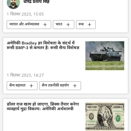
धीरेंद्र प्रताप सिंह
जम्मू और कश्मीर
1 सितंबर 2023, 15:05
व्यापार और अर्थव्यवस्था
भारत
रूस
दिल्ली
मास्को
तेल
तेल का आयात
ईरान
द्विपक्षीय व्यापार
अमेरिकी Bradley हर विशेषता के संदर्भ में
रूसी BMP-3 से कमतर है: रूसी सैन्य विशेषज्ञ
द्विपक्षीय रिश्ते
तेल उत्पादन
आयात
निर्यात
1 सितंबर 2023, 14:27
सैन्य सहायता
सैन्य तकनीकी सहयोग
विशेष सैन्य अभियान
रूस
यूक्रेन
यूक्रेन सशस्त्र बल
यूक्रेन का जवाबी हमला
डॉलर राज खत्म हो जाएगा, ब्रिक्स तैयार करेगा
व्यवहार्य मुद्रा विकल्प: अमेरिकी अर्थशास्त्री
सामूहिक पश्चिम
राष्ट्रीय सुरक्षा
तकनीकी विकास
रूसी सेना
ब्रैडली लड़ाकू वाहन
रूस का विकास
डिफेंस