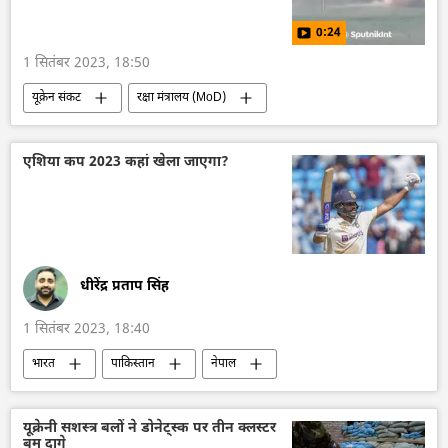
0:24
1 सितंबर 2023, 18:50
यूक्रेन संकट
रक्षा मंत्रालय (MoD)
तकनीकी विकास
यूक्रेन
यूक्रेन सशस्त्र बल
यूक्रेन का जवाबी हमला
रूस
रूसी सेना
एशिया कप 2023 कहां खेला जाएगा?
सैन्य सहायता
विशेष सैन्य अभियान
रूस का विकास
राष्ट्रीय सुरक्षा
धीरेंद्र प्रताप सिंह
1 सितंबर 2023, 18:40
भारत
पाकिस्तान
नेपाल
श्रीलंका
क्रिकेट
भारतीय क्रिकेट टीम
पाकिस्तान क्रिकेट टीम
खेल
अफगानिस्तान
यूक्रेनी सशस्त्र बलों ने डोनेट्स्क पर तीन क्लस्टर
बम दागे