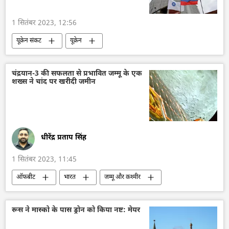
यूक्रेन
भारत
1 सितंबर 2023, 12:56
यूक्रेन संकट
यूक्रेन
यूक्रेन की सुरक्षा सेवा (SBU)
यूक्रेन सशस्त्र बल
यूक्रेन का जवाबी हमला
परमाणु संयंत्र
चंद्रयान-3 की सफलता से प्रभावित जम्मू के एक
शख्स ने चांद पर खरीदी जमीन
अंतर्राष्ट्रीय परमाणु ऊर्जा अभिकरण (IAEA)
रूस
राष्ट्रीय सुरक्षा
वायु रक्षा
वायुसेना
ड्रोन
ड्रोन हमला
धीरेंद्र प्रताप सिंह
1 सितंबर 2023, 11:45
ऑफबीट
भारत
जम्मू और कश्मीर
चंद्रयान-3
अमेरिका
अंतरिक्ष
अंतरिक्ष अनुसंधान
अंतरिक्ष उद्योग
रूस ने मास्को के पास ड्रोन को किया नष्ट: मेयर
दक्षिण एशिया
चंद्रमा