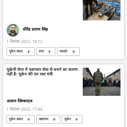
अफ़ग़ानिस्तान
बांग्लादेश
एशिया कप 2023
धीरेंद्र प्रताप सिंह
1 सितंबर 2023, 18:12
यूक्रेन संकट
रूस
मास्को
विशेष सैन्य अभियान
यूक्रेन
यूक्रेन सशस्त्र बल
कीव
यूक्रेनी सेना में भ्रष्टाचार सेवा से बचने का कारण
नहीं है: यूक्रेन की उप रक्षा मंत्री
डोनेट्स्क पीपुल्स रिपब्लिक
क्लस्टर बम
क्लस्टर हथियार
नाटो
हथियारों की आपूर्ति
सैन्य सहायता
सैनिक सहायता
अलान जिग्काएव
1 सितंबर 2023, 17:44
यूक्रेन संकट
भ्रष्टाचार
यूक्रेन