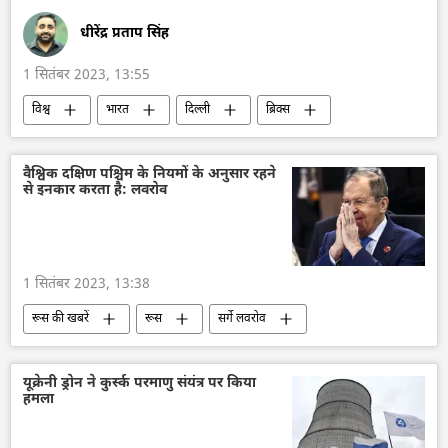
धीरेंद्र प्रताप सिंह
1 सितंबर 2023, 13:55
विश्व
भारत
दिल्ली
ब्रिक्स
ब्रिक्स का विस्तारण
2023 ब्रिक्स शिखर सम्मेलन
रूस
मास्को
अर्थव्यवस्था
वैश्विक दक्षिण पश्चिम के नियमों के अनुसार रहने
से इनकार करता है: लवरोव
डी-डॉलरकरण
राष्ट्रीय मुद्राओं में व्यापार
अमेरिका
बहुध्रुवीय दुनिया
बहुपक्षीय राजनय
1 सितंबर 2023, 13:38
रूस की खबरें
रूस
सर्गे लवरोव
बहुध्रुवीय दुनिया
बहुपक्षीय राजनय
अंतर्राष्ट्रीय उत्तर-दक्षिण परिवहन गलियारा (आईएनएसटीसी)
यूक्रेनी ड्रोन ने कुर्स्क परमाणु संयंत्र पर किया
हमला
वैश्विक दक्षिण
रूस का विकास
डी-डॉलरकरण
अमेरिका
जी20