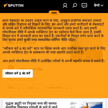
हिन्दी
भारत
हमारे वेबसाईट का प्रदर्शन उत्कृष्ट करने के लिए, अनुकूल प्रासंगिक समाचार उत्पादों
खबरें - 01.09.2023
और लक्षित विज्ञापन को दिखाने के लिए, हम अपने और हमारे भागीदारों के वेबसाइटों
से आपके बारे में अवैयक्तिक व्यावसायिक जानकारी एकत्र करते हैं। आप हमारी
गोपनीयता नीति
में आपके व्यक्तिगत डेटा का इस्तेमाल कैसे किया जाता है, इसकी
विस्तृत रूप में जानकारी प्राप्त कर सकते हैं। तकनीकों के विस्तृत वर्णन प्राप्त करने के
भारतीय नौसेना में तीसरे विमानवाहक पोत को
लिए कृपया हमारे
कूकी तथा स्वचालित लॉगिंग नीति
पढ़िए।
शामिल करने की तैयारी
“स्वीकार करें & बंद करें” बटन पर क्लिक करके आप उपरोक्त लक्ष्य पुरा करने के लिए
आपके व्यक्तिगत डेटा के प्रसंस्करण की स्पष्ट सहमति प्रदान करते हैं।
आप हमारे
गोपनीयता नीति
में उल्लेखित तरीकों से अपनी सहमति वापस ले सकते हैं।
सत्येन्द्र प्रताप सिंह
स्वीकार करें & बंद करें
1 सितंबर 2023, 21:01
डिफेंस
भारत
भारतीय नौसेना
युद्धपोत
क्रूज पोत
रक्षा मंत्रालय (MoD)
रक्षा-पंक्ति
राष्ट्रीय सुरक्षा
आत्मरक्षा
युद्धक ड्यूटी पर नियुक्त रूस की सरमत
सामरिक मिसाइल प्रणाली के बारे में जानें