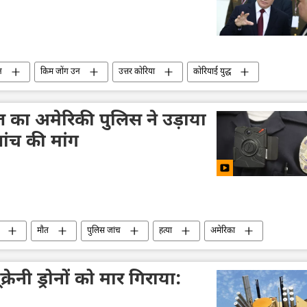
न
किम जोंग उन
उत्तर कोरिया
कोरियाई युद्ध
्रेमलिन
द्विपक्षीय रिश्ते
बहुध्रुवीय दुनिया
यूक्रेन
ौत का अमेरिकी पुलिस ने उड़ाया
ंच की मांग
मौत
पुलिस जांच
हत्या
अमेरिका
राध मालिक
भारत का दूतावास
राजदूतावास
ं यूक्रेनी ड्रोनों को मार गिराया: