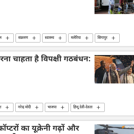
ल
संक्रमण
स्वास्थ्य
मलेरिया
सिंगापुर
रना चाहता है विपक्षी गठबंधन:
ेश
नरेन्द्र मोदी
भाजपा
हिन्दू देवी-देवता
कांग्रेस
्टरों का यूक्रेनी गढ़ों और