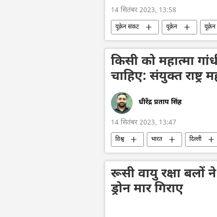
14 सितंबर 2023, 13:58
यूक्रेन संकट
यूक्रेन
यूक्रे
रक्षा मंत्रालय (MoD)
वायु रक्षा
जहाजी बेड़ा
रूसी नौसेना
किसी को महात्मा गां
चाहिए: संयुक्त राष्ट्र
धीरेंद्र प्रताप सिंह
14 सितंबर 2023, 13:47
विश्व
भारत
दिल्ली
संयुक्त राष्ट्र
एंटोनियो गुटेरेस
रूसी वायु रक्षा बलों न
ड्रोन मार गिराए