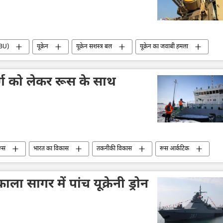
(SBU)
यूक्रेन
यूक्रेन सशस्त्र बल
यूक्रेन का जवाबी हमला
विशेष सैन्य अभियान
वायु रक्षा
रक्षा मंत्रालय (MoD)
न हमला
ब्रांस्क क्षेत्र
आतंकवादी
ार्ग को लेकर रूस के साथ
ूस
भारत का विकास
तकनीकी विकास
रूस आर्कटिक
दक्षिण एशिया
ा सागर में पांच यूक्रेनी ड्रोन