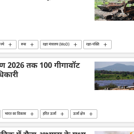
ज्ये
रूस
रक्षा मंत्रालय (MoD)
रक्षा-पंक्ति
कू वाहन
विशेष सैन्य अभियान
यूक्रेन का जवाबी हमला
माण 2026 तक 100 गीगावॉट
धिकारी
भारत का विकास
हरित ऊर्जा
ऊर्जा क्षेत्र
हरित हाइड्रोजन मिशन
तकनीकी विकास