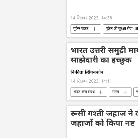
14 सितंबर 2023, 14:38
यूक्रेन संकट
यूक्रेन की सुरक्षा सेवा 
रूस
रूसी सैन्य तकनीक
ड्रोन
कामिकेज़ ड्रोन
ड्रो
भारत उत्तरी समुद्री म
साझेदारी का इच्छुक
निकीता त्सिगनकोव
14 सितंबर 2023, 14:11
भारत-रूस संबंध
भारत
र
पूर्वी आर्थिक मंच
द्विपक्षीय रिश्ते
रूसी गश्ती जहाज ने काल
जहाजों को किया नष्ट