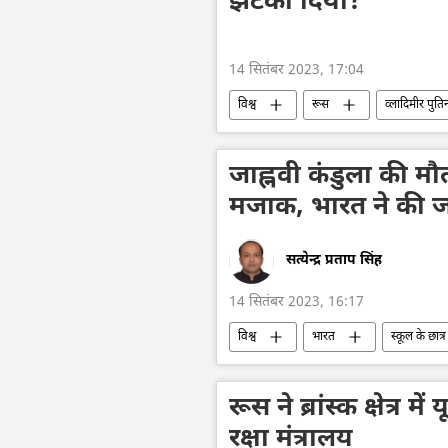
झटका दिया?
14 सितंबर 2023, 17:04
विश्व
रूस
व्लादिमीर पुति
क्रेमलिन के प्रवक्ता दिमित्री पेसकोव
क
विशेष सैन्य अभियान
प्रतिबंध
जाह्नवी कंडुला की म
मजाक, भारत ने की जा
सत्येन्द्र प्रताप सिंह
14 सितंबर 2023, 16:17
विश्व
भारत
स्कूल के छात्र
अपराध
घृणा अपराध
अप
दक्षिण एशिया
वायरल
रूस ने ब्रांस्क क्षेत्र मे
रक्षा मंत्रालय