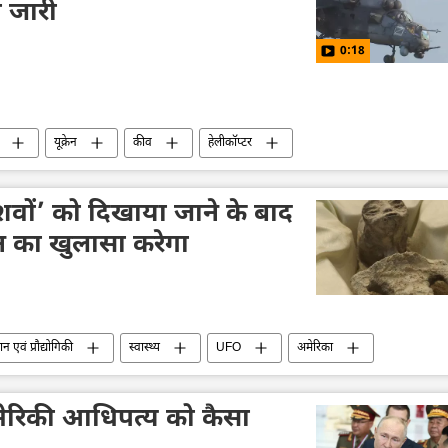
ा जारी
0:18
यूक्रेन
कीव
हेलीकॉप्टर
अमेरिका
यूक्रेन की सुरक्षा सेवा (SBU)
यूक्रेन सशस्त्र बल
शवों’ को दिखाया जाने के बाद
का खुलासा करेगा
ञान एवं प्रौद्योगिकी
स्वास्थ्य
UFO
अमेरिका
अंतरिक्ष अनुसंधान
ऑफबीट
ेरिकी आधिपत्य को कैसा