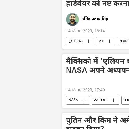
हार्डवेयर को नष्ट करन
धीरेंद्र प्रताप सिंह
14 सितंबर 2023, 18:14
यूक्रेन संकट
रूस
मास्को
विशेष सैन्य अभियान
नाटो
यूक्रेन का जवाबी हमला
मैक्सिको में ‘एलियन 
NASA अपने अध्ययन 
14 सितंबर 2023, 17:40
NASA
डेटा विज्ञान
विज्
अंतरिक्ष
अंतरिक्ष उद्योग
पुतिन और किम ने अम