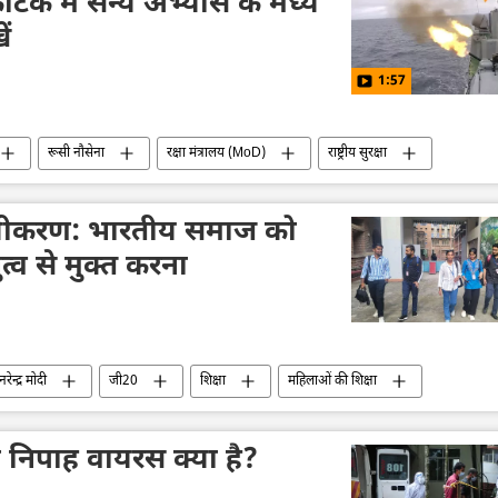
िक में सैन्य अभ्यास के मध्य
ें
1:57
रूसी नौसेना
रक्षा मंत्रालय (MoD)
राष्ट्रीय सुरक्षा
ेशीकरण: भारतीय समाज को
भुत्व से मुक्त करना
नरेन्द्र मोदी
जी20
शिक्षा
महिलाओं की शिक्षा
क्षिण एशिया
भाजपा
ा निपाह वायरस क्या है?