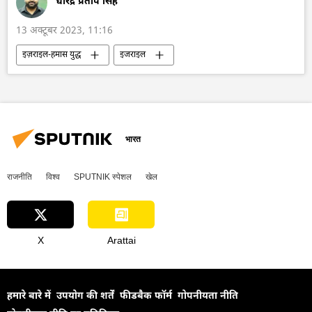
धीरेंद्र प्रताप सिंह
13 अक्टूबर 2023, 11:16
इज़राइल-हमास युद्ध
इजराइल
इज़राइल रक्षा सेना
संयुक्त राष्ट्र
सीमा विवाद
हमास
फिलिस्तीन
भारत
राजनीति
विश्व
SPUTNIK स्पेशल
खेल
X
Arattai
हमारे बारे में
उपयोग की शर्तें
फीडबैक फॉर्म
गोपनीयता नीति