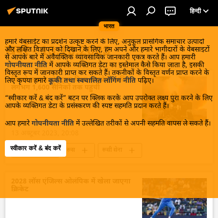
हिन्दी
भारत
हमारे वेबसाईट का प्रदर्शन उत्कृष्ट करने के लिए, अनुकूल प्रासंगिक समाचार उत्पादों
खबरें - 13.10.2023
और लक्षित विज्ञापन को दिखाने के लिए, हम अपने और हमारे भागीदारों के वेबसाइटों
से आपके बारे में अवैयक्तिक व्यावसायिक जानकारी एकत्र करते हैं। आप हमारी
गोपनीयता नीति
में आपके व्यक्तिगत डेटा का इस्तेमाल कैसे किया जाता है, इसकी
विस्तृत रूप में जानकारी प्राप्त कर सकते हैं। तकनीकों के विस्तृत वर्णन प्राप्त करने के
पिछले सप्ताह डोनेट्स्क दिशा में यूक्रेनी क्षति
लिए कृपया हमारे
कूकी तथा स्वचालित लॉगिंग नीति
पढ़िए।
लगभग 1,600 सैनिकों तक पहुंची
“स्वीकार करें & बंद करें” बटन पर क्लिक करके आप उपरोक्त लक्ष्य पुरा करने के लिए
आपके व्यक्तिगत डेटा के प्रसंस्करण की स्पष्ट सहमति प्रदान करते हैं।
आप हमारे
गोपनीयता नीति
में उल्लेखित तरीकों से अपनी सहमति वापस ले सकते हैं।
13 अक्टूबर 2023, 20:08
स्वीकार करें & बंद करें
यूक्रेन संकट
रूस
रूसी सेना
रक्षा मंत्रालय (MoD)
विशेष सैन्य अभियान
राष्ट्रीय सुरक्षा
यूक्रेन
यूक्रेन सशस्त्र बल
2028 लॉस एंजिल्स ओलंपिक में खेला जाएगा
क्रिकेट
यूक्रेन का जवाबी हमला