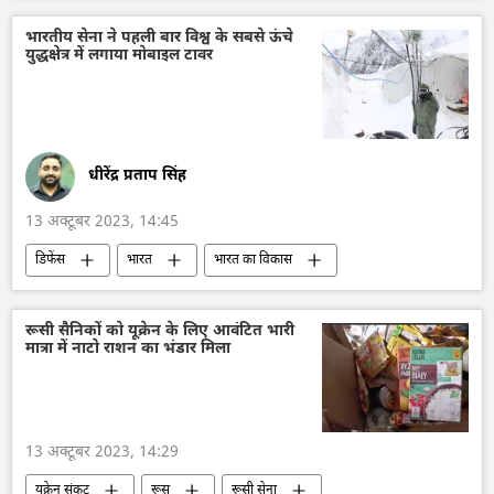
रूस
व्लादिमीर पुतिन
मध्य पूर्व
हमास
विदेश मंत्रालय
रूसी विदेश मंत्रालय
भारतीय सेना ने पहली बार विश्व के सबसे ऊंचे
युद्धक्षेत्र में लगाया मोबाइल टावर
संयुक्त राष्ट्र
धीरेंद्र प्रताप सिंह
13 अक्टूबर 2023, 14:45
डिफेंस
भारत
भारत का विकास
भारत सरकार
भारतीय सेना
भारतीय सशस्‍त्र सेनाएँ
रक्षा-पंक्ति
रूसी सैनिकों को यूक्रेन के लिए आवंटित भारी
मात्रा में नाटो राशन का भंडार मिला
रक्षा मंत्रालय (MoD)
13 अक्टूबर 2023, 14:29
यूक्रेन संकट
रूस
रूसी सेना