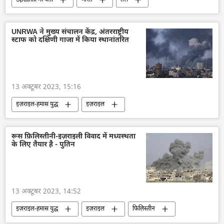
तेल का आयात
तेल उत्पादन
इज़राइल
भारतीय बाजार
व्यापार गलियारा
UNRWA ने मुख्य संचालन केंद्र, अंतरराष्ट्रीय
स्टाफ को दक्षिणी गाजा में किया स्थानांतरित
द्विपक्षीय व्यापार
अर्थव्यवस्था
निर्यात
विवाद
सीमा विवाद
हमास
ईरान
अमेरिका
13 अक्टूबर 2023, 15:16
इज़राइल-हमास युद्ध
इज़राइल
इज़राइल रक्षा सेना
हमास
फ़िलिस्तीन
संयुक्त राष्ट्र
संयुक्त राष्ट्र महासचिव
विवाद
रूस फ़िलिस्तीनी-इज़राइली विवाद में मध्यस्थता
के लिए तैयार है - पुतिन
राष्ट्रीय सुरक्षा
मध्य पूर्व
13 अक्टूबर 2023, 14:52
इज़राइल-हमास युद्ध
इज़राइल
फिलिस्तीन