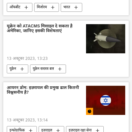
ऑफबीट
मिजोरम
भारत
जानवर
प्रकृति संरक्षण
विज्ञान एवं प्रौद्योगिकी
पर्यावरण
यूक्रेन को ATACMS मिसाइल दे सकता है
अमेरिका, जानिए इसकी विशेषताएं
पर्यावरणवाद
13 अक्टूबर 2023, 13:23
यूक्रेन
यूक्रेन सशस्त्र बल
यूक्रेन का जवाबी हमला
हथियारों की आपूर्ति
अमेरिका
फ्रांस
जो बाइडन
आयरन डोम: इज़रायल की प्रमुख ढाल कितनी
विश्वसनीय है?
इन्फोग्राफिक
13 अक्टूबर 2023, 13:14
इन्फोग्राफिक
इज़राइल
इज़राइल रक्षा सेना