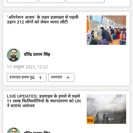
हमास
सैन्य तकनीक
तकनीकी विकास
सैन्य तकनीकी सहयोग
मध्य पूर्व
'ऑपरेशन अजय' के तहत इज़राइल से पहली
उड़ान 212 लोगों को लेकर भारत लौटी
धीरेंद्र प्रताप सिंह
13 अक्टूबर 2023, 12:22
इज़राइल-हमास युद्ध
इजराइल
इज़राइल रक्षा सेना
हमास
मौत
फिलिस्तीन
LIVE UPDATES: इजराइल के हमले से पहले
11 लाख फिलिस्तीनियों के स्थानांतरण को UN
ने बताया असंभव