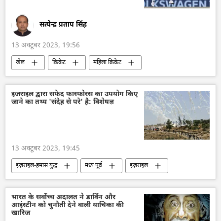
सत्येन्द्र प्रताप सिंह
13 अक्टूबर 2023, 19:56
खेल
क्रिकेट
महिला क्रिकेट
अंतर्राष्ट्रीय क्रिकेट परिषद (ICC)
भारतीय क्रिकेट टीम
पाकिस्तान क्रिकेट टीम
ओलिंपिक खेल
इजराइल द्वारा सफेद फास्फोरस का उपयोग किए
जाने का तथ्य 'संदेह से परे' है: विशेषज्ञ
भारत
अमेरिका
विश्व एथलेटिक्स चैंपियनशिप
13 अक्टूबर 2023, 19:45
इज़राइल-हमास युद्ध
मध्य पूर्व
इज़राइल
इज़राइल रक्षा सेना
हमास
फ़िलिस्तीन
संयुक्त राष्ट्र
विवाद
राष्ट्रीय सुरक्षा
भारत के सर्वोच्च अदालत ने डार्विन और
आइंस्टीन को चुनौती देने वाली याचिका की
डेपलेटेड यूरेनियम
सामूहिक विनाश का हथियार
खारिज