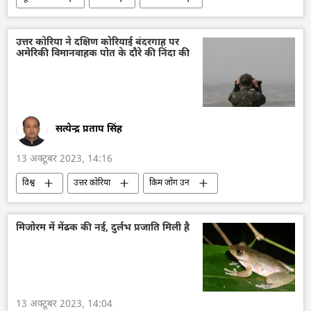
रक्षा मंत्रालय (MoD)
राष्ट्रीय सुरक्षा
विशेष सैन्य अभियान
यूक्रेन
उत्तर कोरिया ने दक्षिण कोरियाई बंदरगाह पर
अमेरिकी विमानवाहक पोत के दौरे की निंदा की
यूक्रेन सशस्त्र बल
यूक्रेन का जवाबी हमला
अमेरिका
नाटो
सामूहिक पश्चिम
सत्येन्द्र प्रताप सिंह
13 अक्टूबर 2023, 14:16
विश्व
उत्तर कोरिया
किम जोंग उन
युद्धपोत
क्रूज पोत
कोरियाई युद्ध
सैन्य तकनीक
सैन्य सहायता
परमाणु हथियार
मिजोरम में मेंढक की नई, दुर्लभ प्रजाति मिली है
दक्षिण कोरिया
अमेरिका
जापान
विवाद
13 अक्टूबर 2023, 14:04