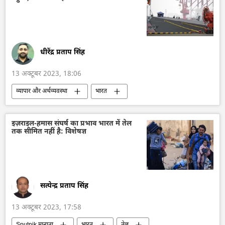
लड़ाकू वाहन
विज्ञान एवं प्रौद्योगिकी
सैन्य तकनीक
रूसी सैन्य तकनीक
अमेरिका
चीन
रूस की खबरें
धीरेंद्र प्रताप सिंह
13 अक्टूबर 2023, 18:06
व्यापार और अर्थव्यवस्था
भारत
भारत सरकार
चीन
आत्मनिर्भर भारत
केरल
भारतीय नौसेना
द्विपक्षीय व्यापार
इज़राइल-हमास संघर्ष का प्रभाव भारत में तेल
तक सीमित नहीं है: विशेषज्ञ
व्यापार गलियारा
सत्येन्द्र प्रताप सिंह
13 अक्टूबर 2023, 17:58
Sputnik मान्यता
भारत
तेल