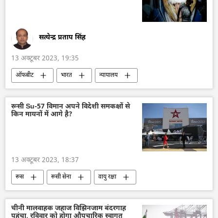
सत्येन्द्र प्रताप सिंह
13 अक्टूबर 2023, 19:35
ऑफबीट
भारत
न्यायालय
सुप्रीम कोर्ट
विज्ञान एवं प्रौद्योगिकी
शिक्षा
भारत का विकास
वायरल
रूसी Su-57 विमान अपने विदेशी समकक्षों से
किन मायनों में आगे है?
13 अक्टूबर 2023, 18:37
रूस
रूसी सेना
वायु रक्षा
वायुसेना
रक्षा उत्पादों का निर्यात
आत्मरक्षा
राष्ट्रीय सुरक्षा
Su-57
सुरक्षा बल
चीनी मालवाहक जहाज विझिनजाम बंदरगाह
पहुंचा, रविवार को होगा औपचारिक स्वागत