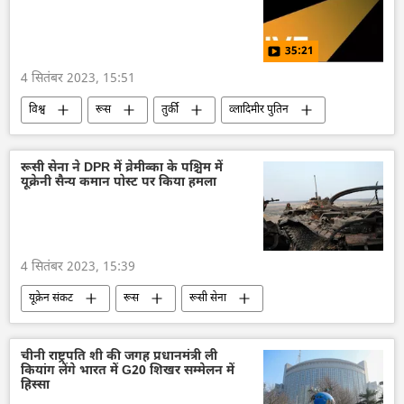
अर्थव्यवस्था
परमाणु ऊर्जा
ऊर्जा क्षेत्र
35:21
4 सितंबर 2023, 15:51
विश्व
रूस
तुर्की
व्लादिमीर पुतिन
रेसेप तईप एर्दोगन
अनाज सौदा
द्विपक्षीय रिश्ते
द्विपक्षीय व्यापार
काला सागर
रूसी सेना ने DPR में व्रेमीव्का के पश्चिम में
यूक्रेनी सैन्य कमान पोस्ट पर किया हमला
4 सितंबर 2023, 15:39
यूक्रेन संकट
रूस
रूसी सेना
रक्षा मंत्रालय (MoD)
डोनेट्स्क पीपुल्स रिपब्लिक
यूक्रेन
यूक्रेन सशस्त्र बल
चीनी राष्ट्रपति शी की जगह प्रधानमंत्री ली
कियांग लेंगे भारत में G20 शिखर सम्मेलन में
यूक्रेन का जवाबी हमला
विशेष सैन्य अभियान
हिस्सा