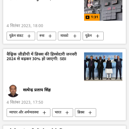
विज्ञान एवं प्रौद्योगिकी
तकनीकी विकास
चंद्रयान-3
1:31
4 सितंबर 2023, 18:00
यूक्रेन संकट
रूस
मास्को
यूक्रेन
कीव
विशेष सैन्य अभियान
हेलीकॉप्टर
रक्षा मंत्रालय (MoD)
वायु रक्षा
वैश्विक जीडीपी में ब्रिक्स की हिस्सेदारी जनवरी
2024 से बढ़कर 30% हो जाएगी: SBI
सत्येन्द्र प्रताप सिंह
4 सितंबर 2023, 17:50
व्यापार और अर्थव्यवस्था
भारत
ब्रिक्स
ब्रिक्स का विस्तारण
जीडीपी