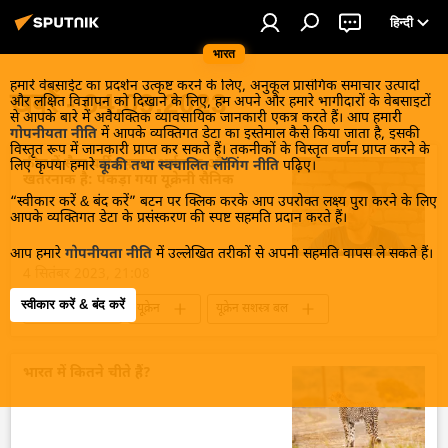
हिन्दी
भारत
हमारे वेबसाईट का प्रदर्शन उत्कृष्ट करने के लिए, अनुकूल प्रासंगिक समाचार उत्पादों
खबरें - 04.09.2023
और लक्षित विज्ञापन को दिखाने के लिए, हम अपने और हमारे भागीदारों के वेबसाइटों
से आपके बारे में अवैयक्तिक व्यावसायिक जानकारी एकत्र करते हैं। आप हमारी
गोपनीयता नीति
में आपके व्यक्तिगत डेटा का इस्तेमाल कैसे किया जाता है, इसकी
विस्तृत रूप में जानकारी प्राप्त कर सकते हैं। तकनीकों के विस्तृत वर्णन प्राप्त करने के
कीव में सैन्य वर्दी पहनना शर्मनाक और
लिए कृपया हमारे
कूकी तथा स्वचालित लॉगिंग नीति
पढ़िए।
खतरनाक है: पकड़ा गया यूक्रेनी सैनिक
“स्वीकार करें & बंद करें” बटन पर क्लिक करके आप उपरोक्त लक्ष्य पुरा करने के लिए
आपके व्यक्तिगत डेटा के प्रसंस्करण की स्पष्ट सहमति प्रदान करते हैं।
आप हमारे
गोपनीयता नीति
में उल्लेखित तरीकों से अपनी सहमति वापस ले सकते हैं।
4 सितंबर 2023, 21:08
स्वीकार करें & बंद करें
यूक्रेन संकट
यूक्रेन
यूक्रेन सशस्त्र बल
यूक्रेन का जवाबी हमला
विशेष सैन्य अभियान
वोलोडिमिर ज़ेलेंस्की
सैन्य सहायता
भारत में कितने चीते हैं?
सैनिक सहायता