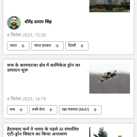
धीरेंद्र प्रताप सिंह
4 सितंबर 2023, 15:20
भारत
भारत सरकार
दिल्ली
जी20
रूस
सर्गे लवरोव
चीन
भारत-चीन रिश्ते
ली किआंग
शी जिनपिंग
रूस के कामचटका क्षेत्र में कामिकेज़ ड्रोन का
उत्पादन शुरू
ब्राज़ील
4 सितंबर 2023, 14:19
रूस
रूसी सेना
रक्षा मंत्रालय (MoD)
राष्ट्रीय सुरक्षा
ड्रोन
हथियारों की आपूर्ति
आत्मरक्षा
वायु रक्षा
विशेष सैन्य अभियान
हैदराबाद फर्म ने भारत के पहले AI संचालित
एंटी-ड्रोन सिस्टम का किया अनावरण