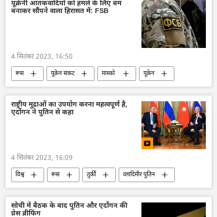
राष्ट्रीय मुद्राओं में व्यापार
डिजिटल मुद्रा
तेल
यूक्रेनी आतंकवादियों को हमले के लिए बम
बनाकर सौंपने वाला हिरासत में: FSB
तेल उत्पादन
सकल घरेलू उत्पाद
उत्पादन
अर्थव्यवस्था
वैश्विक आर्थिक स्थिरता
आर्थिक वृद्धि दर
राजनीतिक और आर्थिक स्वतंत्रता
4 सितंबर 2023, 16:50
आर्थिक मंच
रूस
यूक्रेन संकट
मास्को
यूक्रेन
यूक्रेन सशस्त्र बल
कीव
रूसी संघीय सुरक्षा सेवा (एफएसबी)
राष्ट्रीय मुद्राओं का उपयोग करना महत्वपूर्ण है,
एर्दोगन ने पुतिन से कहा
विशेष सैन्य अभियान
आतंकवादी
बम विस्फोट
4 सितंबर 2023, 16:09
विश्व
रूस
तुर्की
व्लादिमीर पुतिन
रेसेप तईप एर्दोगन
द्विपक्षीय रिश्ते
द्विपक्षीय व्यापार
संयुक्त राष्ट्र
यूक्रेन
सोची में बैठक के बाद पुतिन और एर्दोगन की
प्रेस ब्रीफिंग