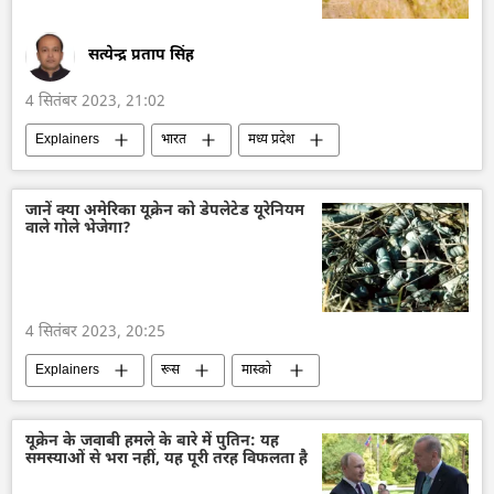
सत्येन्द्र प्रताप सिंह
4 सितंबर 2023, 21:02
Explainers
भारत
मध्य प्रदेश
अफ्रीकी चीता
वन्य जीव
पशु
जानवर
जानवर संरक्षण
जानें क्या अमेरिका यूक्रेन को डेपलेटेड यूरेनियम
वाले गोले भेजेगा?
जानवरों का विलुप्त होना
यूनाइटेड किंगडम
औपनिवेशिक शासन
उपनिवेशवाद
नरेन्द्र मोदी
दक्षिण अफ्रीका
नामीबिया
4 सितंबर 2023, 20:25
हिम तेंदुआ
कूनो राष्ट्रीय उद्यान
Explainers
रूस
मास्को
डेपलेटेड यूरेनियम
अमेरिका
यूक्रेन
कीव
व्लादिमीर पुतिन
वोलोडिमिर ज़ेलेंस्की
यूक्रेन के जवाबी हमले के बारे में पुतिन: यह
समस्याओं से भरा नहीं, यह पूरी तरह विफलता है
हथियारों की आपूर्ति
मारिया ज़खारोवा