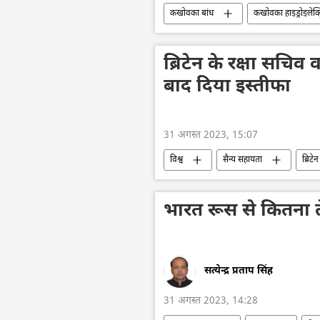
कखोवका बांध
कखोवका हाइड्रोइलेक्ट्
यूक्रेन का जवाबी हमला
यूक्रेन सशस्त्
आतंकवाद
यूक्रेन संकट
ब्रिटेन के रक्षा सचिव
बाद दिया इस्तीफा
31 अगस्त 2023, 15:07
विश्व
सैन्य सहायता
ब्रिट
यूक्रेन का जवाबी हमला
नाटो
बेन वालेस
ग्रांट शाप्स
भारत रूस से कितना 
सत्येन्द्र प्रताप सिंह
31 अगस्त 2023, 14:28