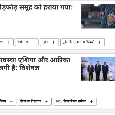
न
दुर्घटना
हथियारों की आपूर्ति
्रेनी तोड़फोड़ समूह को हराया गया:
रूस
रूसी सेना
यूक्रेन
यूक्रेन की सुरक्षा सेवा (SBU)
हमला
विशेष सैन्य अभियान
आतंकवादी
आतंकवाद
ब्रांस्क क्षेत्र
थव्यवस्था एशिया और अफ्रीका
लगी है: विशेषज्ञ
ब्रिक्स
ब्रिक्स का विस्तारण
2023 ब्रिक्स शिखर सम्मेलन
रुपया-रूबल व्यापार
द्विपक्षीय व्यापार