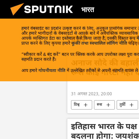
भारत
हमारे वेबसाईट का प्रदर्शन उत्कृष्ट करने के लिए, अनुकूल प्रासंगिक समाचार
और हमारे भागीदारों के वेबसाइटों से आपके बारे में अवैयक्तिक व्यावसायि
खबरें - 31.08.2
आपके व्यक्तिगत डेटा का इस्तेमाल कैसे किया जाता है, इसकी विस्तृत रूप में
प्राप्त करने के लिए कृपया हमारे
कूकी तथा स्वचालित लॉगिंग नीति
पढ़िए।
“स्वीकार करें & बंद करें” बटन पर क्लिक करके आप उपरोक्त लक्ष्य पुरा करन
सहमति प्रदान करते हैं।
अनाज सौदे की बहाली पर स
आप हमारे
गोपनीयता नीति
में उल्लेखित तरीकों से अपनी सहमति वापस ले स
रूस कोई गारंटी नहीं
31 अगस्त 2023, 20:00
विश्व
रूस
तुर्की
रूस-अफ्रीका शिखर सम्मेलन
व्लादिम
सामूहिक पश्चिम
इतिहास भारत के पक्ष में
बदलना होगा: जयशं