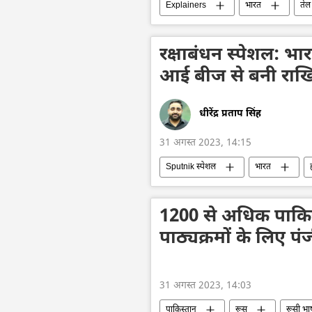
Explainers
भारत
तेल
रूस
द्विपक्षीय रिश्ते
द्विप
राष्ट्रीय मुद्राओं में व्यापार
रुपया-रूबल व
रक्षाबंधन स्पेशल: भार
ऊर्जा क्षेत्र
आई बीज से बनी राखि
धीरेंद्र प्रताप सिंह
31 अगस्त 2023, 14:15
Sputnik स्पेशल
भारत
रक्षाबंधन
समारोह
हिन्दू
1200 से अधिक पाकिस्
पाठ्यक्रमों के लिए प
31 अगस्त 2023, 14:03
पाकिस्तान
रूस
रूसी भा