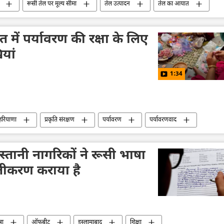
रूसी तेल पर मूल्य सीमा
तेल उत्पादन
तेल का आयात
क्षीय व्यापार
अर्थव्यवस्था
व्यापार गलियारा
्यापार
आयात प्रतिस्थापन
आयात
निर्यात
त में पर्यावरण की रक्षा के लिए
यां
1:34
हरियाणा
प्रकृति संरक्षण
पर्यावरण
पर्यावरणवाद
हिन्दू देवी-देवता
संस्कृति संरक्षण
भारतीय संस्कृति
तानी नागरिकों ने रूसी भाषा
ंजीकरण कराया है
षा
ऑफबीट
इस्लामाबाद
शिक्षा