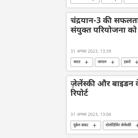
महिलाओं की शिक्षा
रूसी संस्कृति
चंद्रयान-3 की सफलत
संयुक्त परियोजना को
31 अगस्त 2023, 13:39
भारत
जापान
इसरो
भारत का विकास
चंद्रयान-3
Sputnik मान्यता
SpaceX
ज़ेलेंस्की और बाइडन
रिपोर्ट
31 अगस्त 2023, 13:04
यूक्रेन संकट
वोलोडिमिर ज़ेलेंस्की
नाटो
फ्रांस
जर्मनी