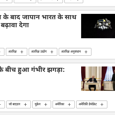
ा के बाद जापान भारत के साथ
 बढ़ावा देगा
अंतरिक्ष
अंतरिक्ष उद्योग
अंतरिक्ष अनुसंधान
चंद्रमा
तकनीकी विकास
विज्ञान एवं प्रौद्योगिकी
LUPEX
 के बीच हुआ गंभीर झगड़ा:
जो बाइडन
यूक्रेन
अमेरिका
अमेरिकी डेमोक्रेट
डॉनल्ड ट्रम्प
सैन्य सहायता
सैन्य तकनीकी सहयोग