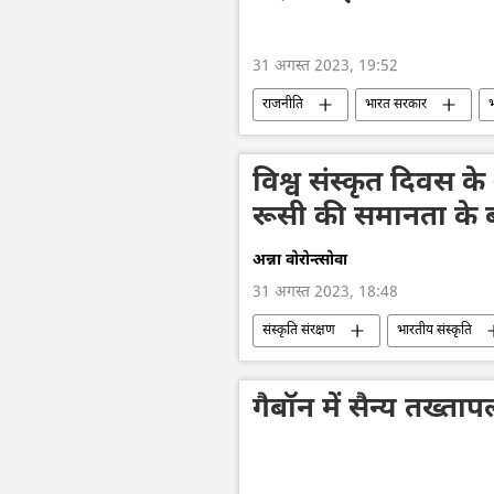
31 अगस्त 2023, 19:52
राजनीति
भारत सरकार
संयुक्त राष्ट्र महासचिव
यूएन सुरक्षा प
एस. जयशंकर
विदेश मंत्रालय
विश्व संस्कृत दिवस क
2023 ब्रिक्स शिखर सम्मेलन
जोहान्सब
रूसी की समानता के बार
अन्ना वोरोन्त्सोवा
31 अगस्त 2023, 18:48
संस्कृति संरक्षण
भारतीय संस्कृति
विशेष रणनीतिक साझेदारी
रूस
गैबॉन में सैन्य तख्तापल