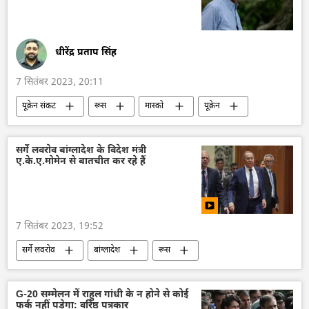
धीरेंद्र प्रताप सिंह
7 सितंबर 2023, 20:11
यूक्रेन संकट
रूस
मास्को
यूक्रेन
यूक्रेन सशस्त्र बल
कीव
विशेष सैन्य अभियान
सैन्य सहायता
सैन्य तकनीकी सहयोग
सर्गे लवरोव बांग्लादेश के विदेश मंत्री
ए.के.ए.मोमेन से बातचीत कर रहे हैं
क्लस्टर हथियार
हथियारों की आपूर्ति
7 सितंबर 2023, 19:52
सर्गे लवरोव
बांग्लादेश
रूस
रूसी विदेश मंत्रालय
विश्व
ASEAN
ऊर्जा क्षेत्र
खाद्य सुरक्षा
वैश्विक खाद्य संकट
G-20 सम्मेलन में राहुल गांधी के न होने से कोई
फर्क नहीं पड़ेगा: वरिष्ठ पत्रकार