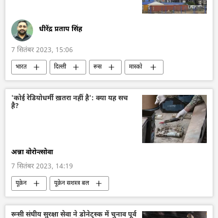
धीरेंद्र प्रताप सिंह
7 सितंबर 2023, 15:06
भारत
दिल्ली
रूस
मास्को
तेल
तेल उत्पादन
तेल का आयात
द्विपक्षीय व्यापार
राजस्थान
भारत-रूस संबंध
'कोई रेडियोधर्मी ख़तरा नहीं है': क्या यह सच
है?
अन्ना वोरोन्त्सोवा
7 सितंबर 2023, 14:19
यूक्रेन
यूक्रेन सशस्त्र बल
यूक्रेन का जवाबी हमला
यूक्रेन की सुरक्षा सेवा (SBU)
विश्व
रूस
रूसी सेना
रूसी संघीय सुरक्षा सेवा ने डोनेट्स्क में चुनाव पूर्व