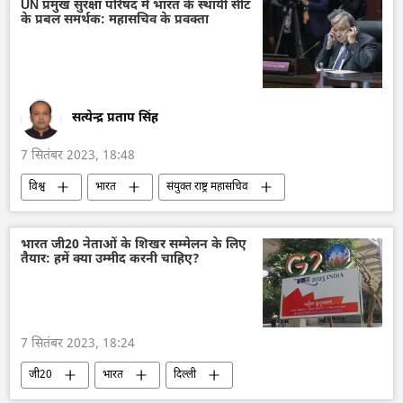
यूक्रेन
यूरोपीय संघ
नाटो
UN प्रमुख सुरक्षा परिषद में भारत के स्थायी सीट
के प्रबल समर्थक: महासचिव के प्रवक्ता
अमेरिका
तुर्की
कतर
वैश्विक दक्षिण
काला सागर
सत्येन्द्र प्रताप सिंह
7 सितंबर 2023, 18:48
विश्व
भारत
संयुक्त राष्ट्र महासचिव
संयुक्त राष्ट्र
एंटोनियो गुटेरेस
यूएन सुरक्षा परिषद
विदेश मंत्रालय
भारत जी20 नेताओं के शिखर सम्मेलन के लिए
तैयार: हमें क्या उम्मीद करनी चाहिए?
भारत का विदेश मंत्रालय (MEA)
एस. जयशंकर
रुचिरा कंबोज
2023 ब्रिक्स शिखर सम्मेलन
ब्रिक्स
7 सितंबर 2023, 18:24
जी20
भारत
दिल्ली
राजनीतिक और आर्थिक स्वतंत्रता