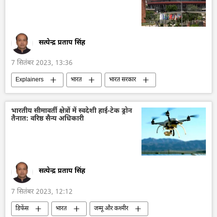
यूक्रेन का जवाबी हमला
विशेष सैन्य अभियान
राष्ट्रीय सुरक्षा
यूक्रेन संकट
सर्गेई सोबयानिन
सत्येन्द्र प्रताप सिंह
7 सितंबर 2023, 13:36
Explainers
भारत
भारत सरकार
भारत का विकास
भारत के राष्ट्रपति
नरेन्द्र मोदी
हिन्दू
भाजपा
कांग्रेस
भारतीय सीमावर्ती क्षेत्रों में स्वदेशी हाई-टेक ड्रोन
तैनात: वरिष्ठ सैन्य अधिकारी
भारतीय संविधान
जी20
औपनिवेशिक शासन
राजनीतिक और आर्थिक स्वतंत्रता
चुनाव
सत्येन्द्र प्रताप सिंह
7 सितंबर 2023, 12:12
डिफेंस
भारत
जम्मू और कश्मीर