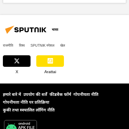
ड्रोन
कृत्रिम बुद्धि
राष्ट्रीय सुरक्षा
सुरक्षा बल
रक्षा-पंक्ति
वायु रक्षा
रक्षा मंत्रालय (MoD)
भारतीय सेना
भारतीय वायुसेना
हथियारों की आपूर्ति
भारत
विज्ञान एवं प्रौद्योगिकी
आत्मरक्षा
राजनीति
विश्व
SPUTNIK स्पेशल
खेल
आत्मनिर्भर भारत
तकनीकी विकास
सैन्य तकनीकी सहयोग
X
Arattai
हमारे बारे में
उपयोग की शर्तें
फीडबैक फॉर्म
गोपनीयता नीति
गोपनीयता नीति पर प्रतिक्रिया
कूकी तथा स्वचालित लॉगिंग नीति