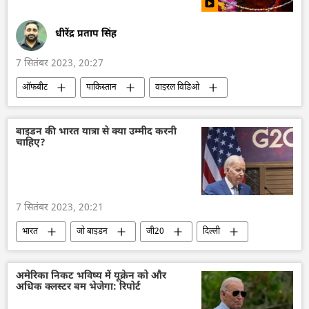
ड्रोन
ड्रोन हमला
धीरेंद्र प्रताप सिंह
7 सितंबर 2023, 20:27
ऑफबीट
पाकिस्तान
वाइरल विडिओ
दक्षिण एशिया
विवाह
बाइडन की भारत यात्रा से क्या उम्मीद करनी
चाहिए?
7 सितंबर 2023, 20:21
भारत
जो बाइडन
जी20
दिल्ली
वैश्विक दक्षिण
नरेन्द्र मोदी
अमेरिका
सर्गे लवरोव
एस. जयशंकर
संयुक्त राष्ट्र
अमेरिका निकट भविष्य में यूक्रेन को और
अधिक क्लस्टर बम भेजेगा: रिपोर्ट
यूएन सुरक्षा परिषद
बहुध्रुवीय दुनिया