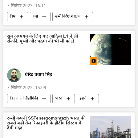
7 सितंबर 2023, 16:11
विश्व
रूस
रूसी विदेश मंत्रालय
विदेश मंत्रालय
सर्गे लवरोव
रूपपुर परमाणु ऊर्जा परियोजना
परमाणु संयंत्र
सूर्य अध्ययन के लिए गए आदित्य L1 ने ली
सेल्फ़ी, पृथ्वी और चंद्रमा की भी ली फोटो
परमाणु ऊर्जा
बांग्लादेश
हसीना शेख
हरित ऊर्जा
ऊर्जा क्षेत्र
तेल
तेल का आयात
रक्षा मंत्रालय (MoD)
सैन्य सहायता
सैन्य तकनीकी सहयोग
धीरेंद्र प्रताप सिंह
द्विपक्षीय रिश्ते
द्विपक्षीय व्यापार
7 सितंबर 2023, 15:09
विज्ञान एवं प्रौद्योगिकी
भारत
इसरो
आदित्य L1
पृथ्वी
चंद्रमा
अंतरिक्ष उद्योग
अंतरिक्ष अनुसंधान
अंतरिक्ष
रूसी कंपनी SSTenergomontazh भारत की
सबसे बड़ी तेल रिफाइनरी के हीटींग सिस्टम में
विज्ञान एवं प्रौद्योगिकी
तकनीकी विकास
देगी मदद
भारत का विकास