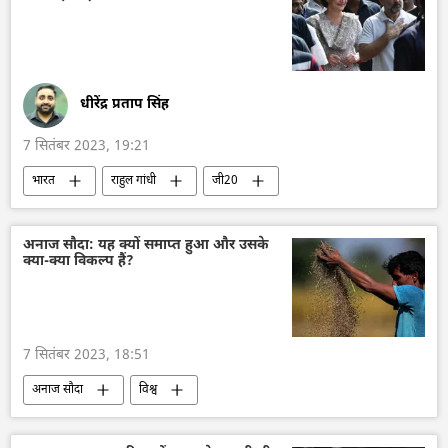
वैश्विक दक्षिण
द्विपक्षीय व्यापार
राष्ट्रीय मुद्राओं में व्यापार
धीरेंद्र प्रताप सिंह
7 सितंबर 2023, 19:21
भारत
राहुल गांधी
जी20
विशेषज्ञ
दिल्ली
भारतीय राष्ट्रीय कांग्रेस
कांग्रेस
Sputnik मान्यता
दक्षिण एशिया
अनाज सौदा: यह क्यों समाप्त हुआ और उसके
क्या-क्या विकल्प हैं?
भाजपा
नरेन्द्र मोदी
7 सितंबर 2023, 18:51
अनाज सौदा
विश्व
तोल्याट्टी-ओडेसा अमोनिया पाइपलाइन
रूस