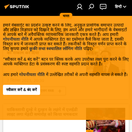
हिन्दी
भारत
हमारे वेबसाईट का प्रदर्शन उत्कृष्ट करने के लिए, अनुकूल प्रासंगिक समाचार उत्पादों
खबरें - 07.09.2023
और लक्षित विज्ञापन को दिखाने के लिए, हम अपने और हमारे भागीदारों के वेबसाइटों
से आपके बारे में अवैयक्तिक व्यावसायिक जानकारी एकत्र करते हैं। आप हमारी
गोपनीयता नीति
में आपके व्यक्तिगत डेटा का इस्तेमाल कैसे किया जाता है, इसकी
विस्तृत रूप में जानकारी प्राप्त कर सकते हैं। तकनीकों के विस्तृत वर्णन प्राप्त करने के
मस्क ने 2022 में रूसी बेड़े पर यूक्रेन के हमले
लिए कृपया हमारे
कूकी तथा स्वचालित लॉगिंग नीति
पढ़िए।
को नाकाम कर दिया
“स्वीकार करें & बंद करें” बटन पर क्लिक करके आप उपरोक्त लक्ष्य पुरा करने के लिए
आपके व्यक्तिगत डेटा के प्रसंस्करण की स्पष्ट सहमति प्रदान करते हैं।
आप हमारे
गोपनीयता नीति
में उल्लेखित तरीकों से अपनी सहमति वापस ले सकते हैं।
7 सितंबर 2023, 20:30
स्वीकार करें & बंद करें
यूक्रेन संकट
एलन मस्क
विशेष सैन्य अभियान
यूक्रेन की सुरक्षा सेवा (SBU)
यूक्रेन
यूक्रेन सशस्त्र बल
पाकिस्तानी दूल्हे ने दुल्हन के लहंगे में एलईडी
लाइट लगा मेहंदी समारोह को किया चमकदार
यूक्रेन का जवाबी हमला
रूस
रूसी सेना
रूसी नौसेना
राष्ट्रीय सुरक्षा
क्रीमिया