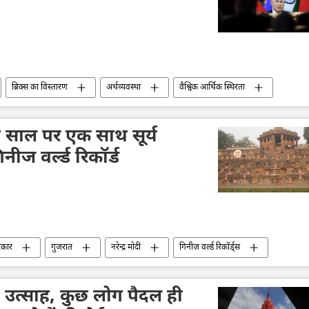
ब्रिक्स का विस्तारण
अर्थव्यवस्था
वैश्विक आर्थिक स्थिरता
क स्वतंत्रता
आर्थिक मंच
बहुध्रुवीय दुनिया
चीन
दक्षिण अफ्रीका
द्विपक्षीय रिश्ते
द्विपक्षीय व्यापार
ए साल पर एक साथ सूर्य
ीज वर्ल्ड रिकॉर्ड
रकार
गुजरात
नरेन्द्र मोदी
गिनीज़ वर्ल्ड रिकॉर्ड्स
क्षण
भारतीय संस्कृति
ा उत्साह, कुछ लोग पैदल ही