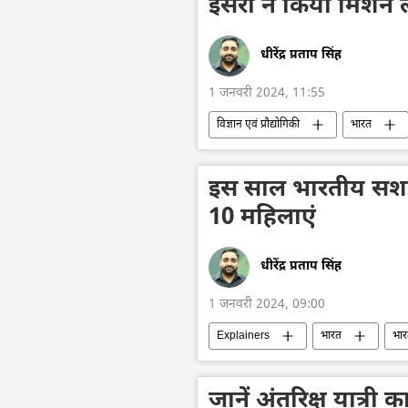
इसरो ने किया मिशन ल
धीरेंद्र प्रताप सिंह
1 जनवरी 2024, 11:55
विज्ञान एवं प्रौद्योगिकी
भारत
अंतरिक्ष उद्योग
अंतरिक्ष अनुसंधान
इस साल भारतीय सशस्त
10 महिलाएं
धीरेंद्र प्रताप सिंह
1 जनवरी 2024, 09:00
Explainers
भारत
भार
भारतीय सशस्‍त्र सेनाएँ
भारतीय नौसेन
रक्षा मंत्रालय (MoD)
रक्षा-पंक्ति
जानें अंतरिक्ष यात्र