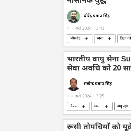
नौसैनिक युद्ध
धीरेंद्र प्रताप सिंह
1 जनवरी 2024, 13:43
ऑफबीट
भारत
ब्रिटेन 
चार्ल्स तृतीय
जलवायु परिवर्तन
भारतीय वायु सेना Su
सेवा अवधि को 20 स
सत्येन्द्र प्रताप सिंह
1 जनवरी 2024, 13:25
डिफेंस
भारत
वायु रक्षा
लड़ाकू वाहन
सुखोई-30MKI
हथियारों की आपूर्ति
रक्षा मंत्रालय (
रूसी तोपचियों को यूक