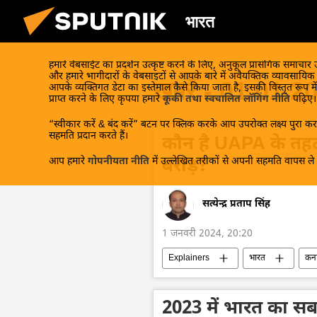
भारत
हमारे वेबसाईट का प्रदर्शन उत्कृष्ट करने के लिए, अनुकूल प्रासंगिक समाचार
और हमारे भागीदारों के वेबसाइटों से आपके बारे में अवैयक्तिक व्यावसायि
खबरें - 01.01.2
आपके व्यक्तिगत डेटा का इस्तेमाल कैसे किया जाता है, इसकी विस्तृत रूप में
प्राप्त करने के लिए कृपया हमारे
कूकी तथा स्वचालित लॉगिंग नीति
पढ़िए।
“स्वीकार करें & बंद करें” बटन पर क्लिक करके आप उपरोक्त लक्ष्य पुरा करन
सहमति प्रदान करते हैं।
कौन है UAPA के तह
आप हमारे
गोपनीयता नीति
में उल्लेखित तरीकों से अपनी सहमति वापस ले स
बराड़?
सत्येन्द्र प्रताप सिंह
1 जनवरी 2024, 20:20
Explainers
भारत
कन
आतंकवाद का मुकाबला (एनआईए)
खालिस्तान
अपराध
घृण
2023 में भारत का सबस