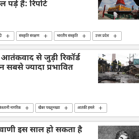
़े हैं: रिपोर्ट
दी
संस्कृति संरक्षण
भारतीय संस्कृति
उत्तर प्रदेश
हिन्दू देवी-देवता
ं आतंकवाद से जुड़ी रिकॉर्ड
ान सबसे ज्यादा प्रभावित
िस्तानी नागरिक
खैबर पख्तूनख्वा
आतंकी हमले
तंकवाद विरोधी दस्ता
आतंकी संगठन
आतंकी समूह
सांप्रदायिक हिंसा
मौत
सुरक्षा बल
्यवाणी इस साल हो सकता है