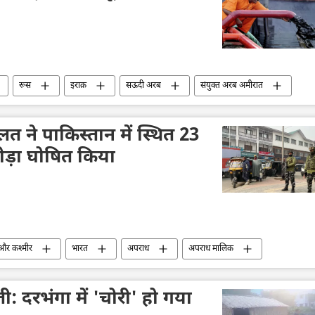
रूस
इराक़
सऊदी अरब
संयुक्त अरब अमीरात
उत्पादन
व्यापार गलियारा
अर्थव्यवस्था
त ने पाकिस्तान में स्थित 23
ड़ा घोषित किया
 और कश्मीर
भारत
अपराध
अपराध मालिक
आतंकवादी
आतंकी संगठन
आतंकवाद का मुकाबला (एनआईए)
न
न्यायालय
ी: दरभंगा में 'चोरी' हो गया