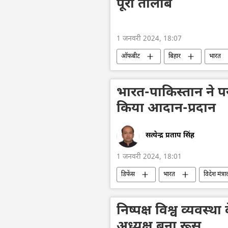
पूरा तालाब
1 जनवरी 2024, 18:07
ऑफबीट
बिहार
भारत
दक्षिण एशिया
घृणा अपराध
भारत-पाकिस्तान ने परम
किया आदान-प्रदान
सत्येन्द्र प्रताप सिंह
1 जनवरी 2024, 18:01
डिफेंस
भारत
विदेश मंत्र
परमाणु हथियार
परमाणु संयंत्र
दिल्ली
इस्लामाबाद
निष्पक्ष विश्व व्यवस्थ
अध्यक्ष बना रूस