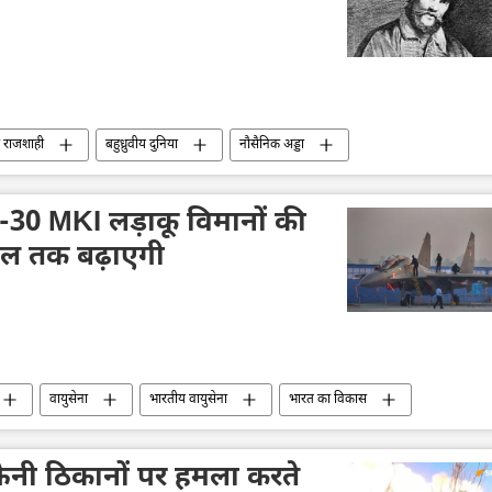
की राजशाही
बहुध्रुवीय दुनिया
नौसैनिक अड्डा
दुर्घटना
फ्रांस
-30 MKI लड़ाकू विमानों की
ाल तक बढ़ाएगी
वायुसेना
भारतीय वायुसेना
भारत का विकास
रूस
हिंदुस्तान एयरोनॉटिक्स लिमिटेड (HAL)
MoD)
रक्षा-पंक्ति
आत्मरक्षा
राष्ट्रीय सुरक्षा
्रेनी ठिकानों पर हमला करते