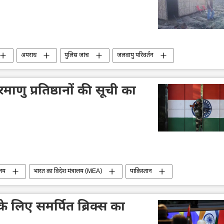
अपराध
पुलिस जांच
जलवायु परिवर्तन
वायरल
ाणु प्रतिष्ठानों की सूची का
ालय
भारत का विदेश मंत्रालय (MEA)
पाकिस्तान
परमाणु ऊर्जा
परमाणु पनडुब्बी
द्विपक्षीय रिश्ते
ा के लिए समर्पित ब्रिक्स का