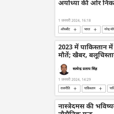
अयोध्या की ओर निकल पड
1 जनवरी 2024, 16:18
ऑफबीट
भारत
नरेन्द्र मो
अयोध्या
हिन्दू
हिन्दू मंदिर
2023 में पाकिस्तान मे
मौतें; खैबर, बलूचिस्त
सत्येन्द्र प्रताप सिंह
1 जनवरी 2024, 14:29
राजनीति
पाकिस्तान
पाक
आतंकवाद
आतंकवादी
आ
आतंकवाद का मुकाबला
जातीय हिंसा
नास्त्रेदमस की भविष
राष्ट्रीय सुरक्षा