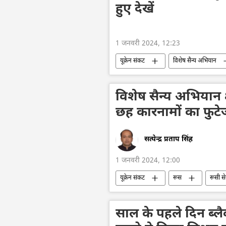
सुरक्षा बल
हुए देखें
1 जनवरी 2024, 12:23
यूक्रेन संकट
विशेष सैन्य अभियान
सैन्य तकनीक
ड्रोन
यूक्रेन
विशेष सैन्य अभियान क्षे
छह कारनामों का फुटेज
सत्येन्द्र प्रताप सिंह
1 जनवरी 2024, 12:00
यूक्रेन संकट
रूस
रूसी से
हथियारों की आपूर्ति
मानवीय सहायता
सामूहिक पश्चिम
साल के पहले दिन ब्ल