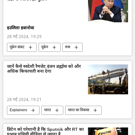
रासायनिक हथियार
पेंटागन
विशेष सैन्य अभियान
रूसी सेना
इउलिता इवानोवा
28 मई 2024, 19:29
यूक्रेन संकट
यूक्रेन
रूस
यूरोपीय संघ
सामूहिक पश्चिम
उज्बेकिस्तान
नाटो
विशेष सैन्य अभियान
राष्ट्रीय सुरक्षा
जानें कैसे स्वदेशी रैमजेट इंजन ब्रह्मोस को और
अधिक किफायती बना देगा
यूक्रेन सशस्त्र बल
यूक्रेन का जवाबी हमला
सैन्य सहायता
सैनिक सहायता
व्लादिमीर पुतिन
28 मई 2024, 19:21
Explainers
भारत
भारत का विकास
भारत सरकार
ब्रह्मोस
रक्षा-पंक्ति
रक्षा उत्पादों का निर्यात
रक्षा मंत्रालय (MoD)
ब्रिटेन को परेशानी है कि Sputnik और RT का
प्रभाव पश्चिमी मीडिया से ज्यादा है