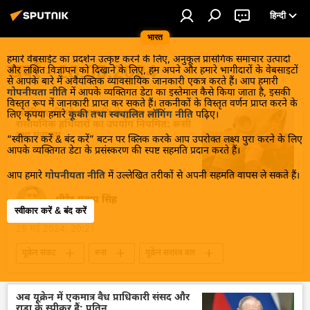
हिन्दी
भारत
हमारे वेबसाईट का प्रदर्शन उत्कृष्ट करने के लिए, अनुकूल प्रासंगिक समाचार उत्पादों
खबरें - 28.05.2024
और लक्षित विज्ञापन को दिखाने के लिए, हम अपने और हमारे भागीदारों के वेबसाइटों
से आपके बारे में अवैयक्तिक व्यावसायिक जानकारी एकत्र करते हैं। आप हमारी
गोपनीयता नीति
में आपके व्यक्तिगत डेटा का इस्तेमाल कैसे किया जाता है, इसकी
विस्तृत रूप में जानकारी प्राप्त कर सकते हैं। तकनीकों के विस्तृत वर्णन प्राप्त करने के
अमेरिका की मौन सहमति से यूक्रेन द्वारा
लिए कृपया हमारे
कूकी तथा स्वचालित लॉगिंग नीति
पढ़िए।
रासायनिक हथियारों का उपयोग नियमित: रूसी
रक्षा मंत्रालय
“स्वीकार करें & बंद करें” बटन पर क्लिक करके आप उपरोक्त लक्ष्य पुरा करने के लिए
आपके व्यक्तिगत डेटा के प्रसंस्करण की स्पष्ट सहमति प्रदान करते हैं।
आप हमारे
गोपनीयता नीति
में उल्लेखित तरीकों से अपनी सहमति वापस ले सकते हैं।
धीरेंद्र प्रताप सिंह
स्वीकार करें & बंद करें
28 मई 2024, 20:21
यूक्रेन संकट
रूस
यूक्रेन सशस्त्र बल
यूक्रेन का जवाबी हमला
यूक्रेन की सुरक्षा सेवा (SBU)
यूक्रेन
कीव
मास्को
अमेरिका
अब यूक्रेन में एकमात्र वैध प्राधिकारी संसद और
राडा के स्पीकर हैं: पुतिन