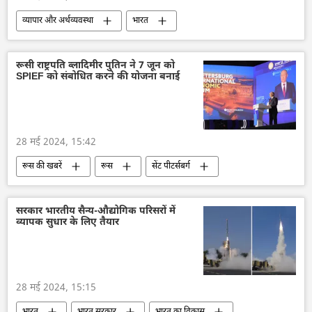
व्यापार और अर्थव्यवस्था
भारत
अडानी एंटरप्राइजेज
गौतम अडानी
डिजिटल मुद्रा
एकीकृत भुगतान इंटरफेस (UPI)
रूसी राष्ट्रपति व्लादिमीर पुतिन ने 7 जून को
SPIEF को संबोधित करने की योजना बनाई
राष्ट्रीय मुद्राओं में व्यापार
अर्थव्यवस्था
भारत का विकास
तकनीकी विकास
दक्षिण एशिया
28 मई 2024, 15:42
रूस की खबरें
रूस
सेंट पीटर्सबर्ग
सेंट पीटर्सबर्ग अंतर्राष्ट्रीय आर्थिक मंच (SPIEF)
द्विपक्षीय रिश्ते
व्लादिमीर पुतिन
सरकार भारतीय सैन्य-औद्योगिक परिसरों में
व्यापक सुधार के लिए तैयार
रूस का विकास
तकनीकी विकास
रूसी अर्थव्यवस्था
अर्थव्यवस्था
28 मई 2024, 15:15