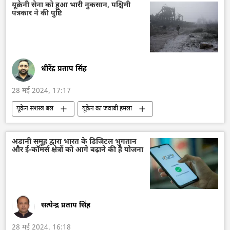
आत्मनिर्भर भारत
Make in India
यूक्रेनी सेना को हुआ भारी नुकसान, पश्चिमी
पत्रकार ने की पुष्टि
तकनीकी विकास
भारतीय प्रौद्योगिकी संस्थान (IIT)
महाराष्ट्र
मुंबई
Artificial Intelligence (AI)
कृत्रिम बुद्धि
विज्ञान एवं प्रौद्योगिकी
धीरेंद्र प्रताप सिंह
28 मई 2024, 17:17
यूक्रेन सशस्त्र बल
यूक्रेन का जवाबी हमला
यूक्रेन की सुरक्षा सेवा (SBU)
यूक्रेन
यूक्रेन संकट
रक्षा-पंक्ति
अडानी समूह द्वारा भारत के डिजिटल भुगतान
और ई-कॉमर्स क्षेत्रों को आगे बढ़ाने की है योजना
रक्षा मंत्रालय (MoD)
सर्गेई शोइगू
विशेष सैन्य अभियान
मास्को
रूस
कीव
व्लादिमीर पुतिन
वोलोडिमिर ज़ेलेंस्की
सामूहिक पश्चिम
सत्येन्द्र प्रताप सिंह
28 मई 2024, 16:18