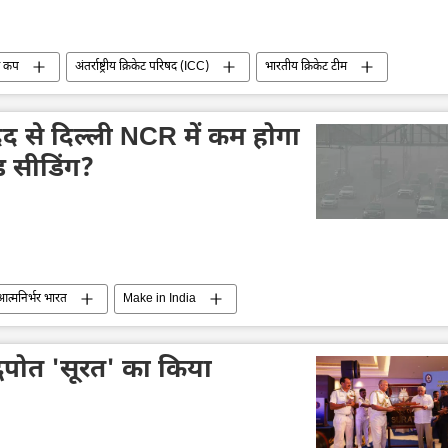
्व कप
अंतर्राष्ट्रीय क्रिकेट परिषद (ICC)
भारतीय क्रिकेट टीम
श्रीलंका
बांग्लादेश
ऑस्ट्रेलिया
दक्षिण अफ्रीका
द से दिल्ली NCR में कम होगा
उड सीडिंग?
आत्मनिर्भर भारत
Make in India
र प्रदेश
तकनीकी विकास
विज्ञान एवं प्रौद्योगिकी
्धपोत 'सूरत' का किया