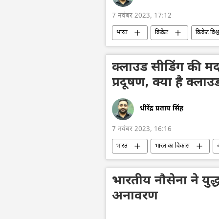
7 नवंबर 2023, 17:12
भारत
क्रिकेट
क्रिकेट विश
पाकिस्तान क्रिकेट टीम
खेल
पाकिस्तान
Explainers
क्लाउड सीडिंग की मद
प्रदूषण, क्या है क्ला
धीरेंद्र प्रताप सिंह
7 नवंबर 2023, 16:16
भारत
भारत का विकास
भारतीय प्रौद्योगिकी संस्थान (IIT)
उत्त
Explainers
भारतीय नौसेना ने युद
अनावरण