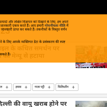
 उत्पादों और लक्षित विज्ञापन को दिखाने के लिए, हम अपने
क जानकारी एकत्र करते हैं। आप हमारी
गोपनीयता नीति
में
023
 जानकारी प्राप्त कर सकते हैं। तकनीकों के विस्तृत वर्णन
े के लिए आपके व्यक्तिगत डेटा के प्रसंस्करण की स्पष्ट
़राइल के कथित समर्थन पर
कते हैं।
को मेन्यू से हटाया
इल
हमास
गाज़ा पट्टी
फिलिस्तीन
ूर्व
पेय पदार्थ
भोजन
इज़राइल-हमास युद्ध
िल्ली की वायु खराब होने पर