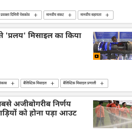
 प्रवक्ता दिमित्री पेसकोव
मानवीय संकट
मानवीय सहायता
फिलिस्तीन
इज़राइल
मिस्र
मध्य पूर्व
े 'प्रलय' मिसाइल का किया
विकास
बैलिस्टिक मिसाइल
बैलिस्टिक मिसाइल प्रणाली
रक्षा-पंक्ति
वायु रक्षा
ओडिशा
सबसे अजीबोगरीब निर्णय
ड़ियों को होना पड़ा आउट