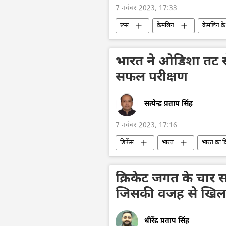
7 नवंबर 2023, 17:33
रूस
क्रेमलिन
क्रेमलिन के
मानवीय हस्तक्षेप
गाज़ा पट्टी
इज़राइल-हमास युद्ध
भारत ने ओडिशा तट स
सफल परीक्षण
सत्येन्द्र प्रताप सिंह
7 नवंबर 2023, 17:16
डिफेंस
भारत
भारत का 
प्रलय मिसाइल
रक्षा मंत्रालय (MoD)
तकनीकी विकास
क्रिकेट जगत के चार 
जिसकी वजह से खिला
धीरेंद्र प्रताप सिंह