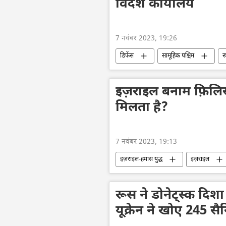
विदेश कार्यालय
7 नवंबर 2023, 19:26
डिफेंस
सामूहिक पश्चिम
र
यूरोपीय संघ
यूरोपीय सुरक्षा एवं सह
इज़राइल बनाम फ़िलि
मिलता है?
7 नवंबर 2023, 19:13
इज़राइल-हमास युद्ध
इज़राइल
सीमा विवाद
गाज़ा पट्टी
सं
रूस ने डोनेट्स्क दिश
यूक्रेन ने खोए 245 स