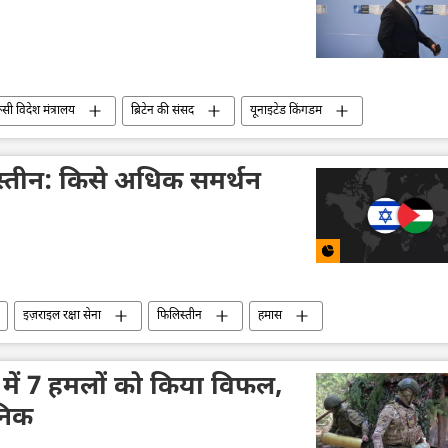
ूसी विदेश मंत्रालय
ब्रिटेन की संसद
यूनाइटेड किंगडम
योग संगठन
यूरोप
रूस
पेरिस
स्तीन: किसे अधिक समर्थन
इज़राइल रक्षा सेना
फिलिस्तीन
हमास
युक्त राष्ट्र
मध्य पूर्व
ईरान
विवाद
ा में 7 हमलों को किया विफल,
ैनिक