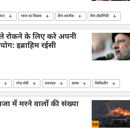
ारत
भारत का विकास
सैन्य तकनीक
सैन्य प्रौद्योगिकी
गुजरात
े रोकने के लिए करे अपनी
ोग: इब्राहिम रईसी
नरेन्द्र मोदी
इजराइल
हमास
फिलिस्तीन
्ट्रपति इब्राहिम रईसी
पश्चिमीकरण
सामूहिक पश्चिम
में मरने वालों की संख्या