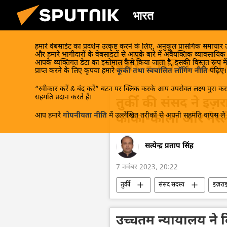
भारत
हमारे वेबसाईट का प्रदर्शन उत्कृष्ट करने के लिए, अनुकूल प्रासंगिक समाचार
और हमारे भागीदारों के वेबसाइटों से आपके बारे में अवैयक्तिक व्यावसायि
खबरें - 07.11.2
आपके व्यक्तिगत डेटा का इस्तेमाल कैसे किया जाता है, इसकी विस्तृत रूप में
प्राप्त करने के लिए कृपया हमारे
कूकी तथा स्वचालित लॉगिंग नीति
पढ़िए।
“स्वीकार करें & बंद करें” बटन पर क्लिक करके आप उपरोक्त लक्ष्य पुरा करन
सहमति प्रदान करते हैं।
तुर्की की संसद ने इज
आप हमारे
गोपनीयता नीति
में उल्लेखित तरीकों से अपनी सहमति वापस ले स
कोका-कोला और नेस्ले 
सत्येन्द्र प्रताप सिंह
7 नवंबर 2023, 20:22
तुर्की
संसद सदस्य
इज़रा
सीमा विवाद
विवाद
मध्य प
उच्चतम न्यायालय ने द