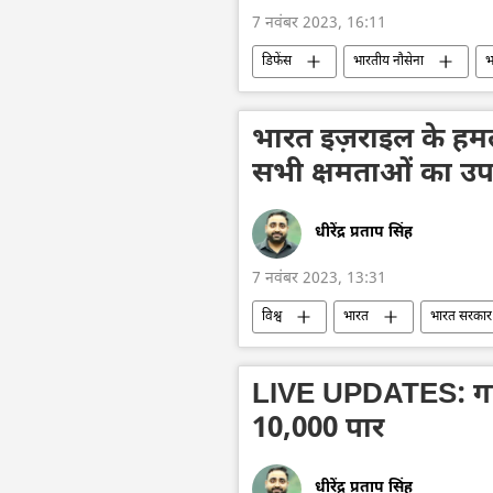
7 नवंबर 2023, 16:11
डिफेंस
भारतीय नौसेना
भ
सैन्य तकनीकी सहयोग
जहाजी बेड़ा
भारत इज़राइल के हमल
सभी क्षमताओं का उपय
धीरेंद्र प्रताप सिंह
7 नवंबर 2023, 13:31
विश्व
भारत
भारत सरकार
गाज़ा पट्टी
ईरान
ईरानी राष
LIVE UPDATES: गाजा 
10,000 पार
धीरेंद्र प्रताप सिंह