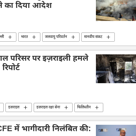
े का दिया आदेश
ल्ली
भारत
जलवायु परिवर्तन
मानवीय संकट
रियाणा
पंजाब
राजधानी
प्रदूषण
पताल परिसर पर इज़राइली हमले
रिपोर्ट
इज़राइल
इज़राइल रक्षा सेना
फिलिस्तीन
सीमा विवाद
विवाद
मध्य पूर्व
 CFE में भागीदारी निलंबित की: