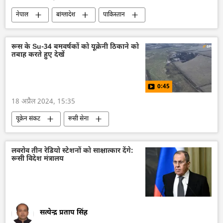
नेपाल
बांग्लादेश
पाकिस्तान
भूटान
अफगानिस्तान
अफ़ग़ानिस्तान
श्रीलंका
मालदीव
दक्षिण एशिया
रूस के Su-34 बमवर्षकों को यूक्रेनी ठिकाने को
तबाह करते हुए देखें
दक्षिण-पूर्व एशिया
विदेश मंत्रालय
भारत का विदेश मंत्रालय (MEA)
राजनीति
0:45
18 अप्रैल 2024, 15:35
यूक्रेन संकट
रूसी सेना
रक्षा मंत्रालय (MoD)
रूस
रूसी सैन्य तकनीक
सैन्य तकनीक
लवरोव तीन रेडियो स्टेशनों को साक्षात्कार देंगे:
रूसी विदेश मंत्रालय
सैन्य प्रौद्योगिकी
बम विस्फोट
विशेष सैन्य अभियान
लड़ाकू विमान
हवाई हमला
सत्येन्द्र प्रताप सिंह