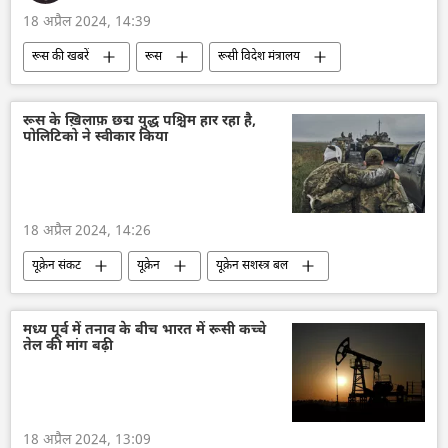
18 अप्रैल 2024, 14:39
रूस की खबरें
रूस
रूसी विदेश मंत्रालय
सर्गे लवरोव
मारिया ज़खारोवा
Sputnik
बहुध्रुवीय दुनिया
बहुपक्षीय राजनय
रूस के ख़िलाफ़ छद्म युद्ध पश्चिम हार रहा है,
पोलिटिको ने स्वीकार किया
18 अप्रैल 2024, 14:26
यूक्रेन संकट
यूक्रेन
यूक्रेन सशस्त्र बल
यूक्रेन का जवाबी हमला
रूस
नाटो
रूसी सेना
रक्षा मंत्रालय (MoD)
अमेरिका
मध्य पूर्व में तनाव के बीच भारत में रूसी कच्चे
तेल की मांग बढ़ी
अमेरिकी कांग्रेस
अमेरिकी डेमोक्रेट
इज़राइल
18 अप्रैल 2024, 13:09