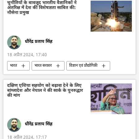
Make in India
DRDO
चुनौतियों के बावजूद भारतीय वैज्ञानिकों ने
अंतरिक्ष में देश की विशेषज्ञता साबित की:
मिसाइल विध्वंसक
रक्षा मंत्रालय (MoD)
नौसेना प्रमुख
भारत के रक्षा मंत्री
तकनीकी विकास
विज्ञान एवं प्रौद्योगिकी
भारतीय वायुसेना
धीरेंद्र प्रताप सिंह
18 अप्रैल 2024, 17:40
भारत
भारत सरकार
विज्ञान एवं प्रौद्योगिकी
इसरो
अंतरिक्ष
अंतरिक्ष उद्योग
अंतरिक्ष अनुसंधान
भारतीय नौसेना
दक्षिण एशिया सहयोग को बढ़ावा देने के लिए
बांग्लादेश और नेपाल ने की सार्क के पुनरुद्धार
रक्षा मंत्रालय (MoD)
तकनीकी विकास
की मांग
विज्ञान एवं प्रौद्योगिकी
धीरेंद्र प्रताप सिंह
18 अप्रैल 2024, 17:17