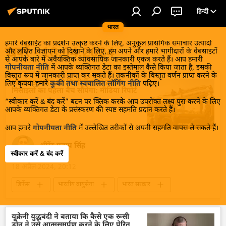
हिन्दी
भारत
हमारे वेबसाईट का प्रदर्शन उत्कृष्ट करने के लिए, अनुकूल प्रासंगिक समाचार उत्पादों
खबरें - 18.04.2024
और लक्षित विज्ञापन को दिखाने के लिए, हम अपने और हमारे भागीदारों के वेबसाइटों
से आपके बारे में अवैयक्तिक व्यावसायिक जानकारी एकत्र करते हैं। आप हमारी
गोपनीयता नीति
में आपके व्यक्तिगत डेटा का इस्तेमाल कैसे किया जाता है, इसकी
विस्तृत रूप में जानकारी प्राप्त कर सकते हैं। तकनीकों के विस्तृत वर्णन प्राप्त करने के
भारत 19 अप्रैल को फिलीपींस को ब्रह्मोस
लिए कृपया हमारे
कूकी तथा स्वचालित लॉगिंग नीति
पढ़िए।
मिसाइलों का पहला बैच सौंपेगा: मीडिया रिपोर्ट
“स्वीकार करें & बंद करें” बटन पर क्लिक करके आप उपरोक्त लक्ष्य पुरा करने के लिए
आपके व्यक्तिगत डेटा के प्रसंस्करण की स्पष्ट सहमति प्रदान करते हैं।
आप हमारे
गोपनीयता नीति
में उल्लेखित तरीकों से अपनी सहमति वापस ले सकते हैं।
धीरेंद्र प्रताप सिंह
स्वीकार करें & बंद करें
18 अप्रैल 2024, 20:12
डिफेंस
भारतीय वायुसेना
भारत सरकार
भारत
ब्रह्मोस
फिलीपींस
रक्षा मंत्रालय (MoD)
वायु रक्षा
यूक्रेनी युद्धबंदी ने बताया कि कैसे एक रूसी
ड्रोन ने उसे आत्मसमर्पण करने के लिए प्रेरित