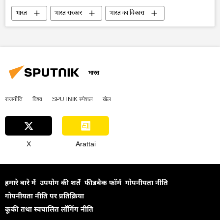
भारत
भारत सरकार
भारत का विकास
रूस
तेल
रूसी तेल पर मूल्य सीमा
तेल उत्पादन
तेल का आयात
हरित ऊर्जा
ऊर्जा क्षेत्र
आयात
मध्य पूर्व
इज़राइल
ईरान
सामूहिक पश्चिम
भारत
भारत-रूस संबंध
राजनीति
विश्व
SPUTNIK स्पेशल
खेल
X
Arattai
हमारे बारे में
उपयोग की शर्तें
फीडबैक फॉर्म
गोपनीयता नीति
गोपनीयता नीति पर प्रतिक्रिया
कूकी तथा स्वचालित लॉगिंग नीति