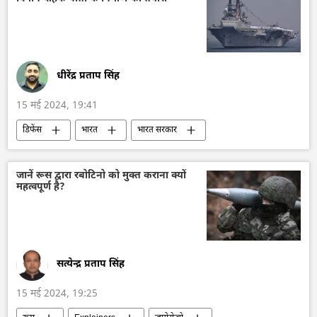
तकनीकी विकास
सैन्य तकनीकी सहयोग
सैन्य तकनीक
सैन्य प्रौद्योगिकी
सैन्य सहायता
राजनीति
धीरेंद्र प्रताप सिंह
15 मई 2024, 19:41
डिफेंस
भारत
भारत सरकार
भारतीय सेना
भारतीय सशस्‍त्र सेनाएँ
भारतीय नौसेना
भारतीय वायुसेना
जानें रूस द्वारा रबोटिनो को मुक्त कराना क्यों
महत्वपूर्ण है?
रूस के युद्धपोत
हिन्द महासागर
राजनाथ सिंह
रक्षा मंत्रालय (MoD)
रक्षा उत्पादों का निर्यात
सत्येन्द्र प्रताप सिंह
15 मई 2024, 19:25