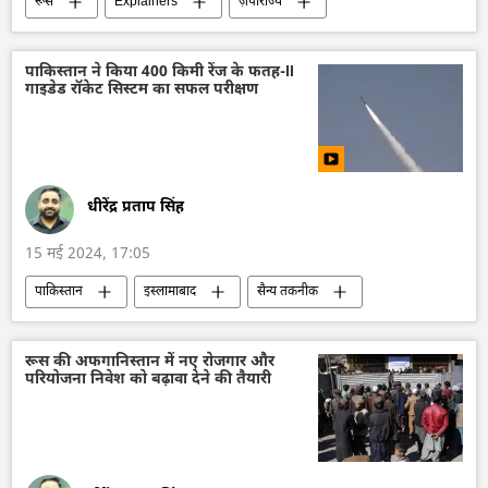
रूस
Explainers
ज़पोरोज्ये
ज़पोरोज्ये परमाणु ऊर्जा संयंत्र
वोलोडिमिर ज़ेलेंस्की
रूसी सेना
यूक्रेन सशस्त्र बल
पाकिस्तान ने किया 400 किमी रेंज के फतह-II
गाइडेड रॉकेट सिस्टम का सफल परीक्षण
यूक्रेन का जवाबी हमला
यूक्रेन
सुरक्षा बल
रक्षा-पंक्ति
रक्षा मंत्रालय (MoD)
लेपर्ड टैंक
ब्रैडली लड़ाकू वाहन
क्रीमिया
विशेष सैन्य अभियान
धीरेंद्र प्रताप सिंह
15 मई 2024, 17:05
पाकिस्तान
इस्लामाबाद
सैन्य तकनीक
तकनीकी विकास
विज्ञान एवं प्रौद्योगिकी
रॉकेट प्रक्षेपण
हथियारों की आपूर्ति
रूस की अफगानिस्तान में नए रोजगार और
परियोजना निवेश को बढ़ावा देने की तैयारी
मिसाइल विध्वंसक
डिफेंस
दक्षिण एशिया