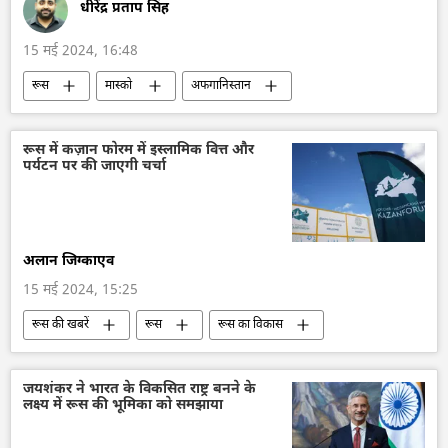
धीरेंद्र प्रताप सिंह
15 मई 2024, 16:48
रूस
मास्को
अफगानिस्तान
रूस की खबरें
द्विपक्षीय व्यापार
व्यापार गलियारा
द्विपक्षीय रिश्ते
रूस में कज़ान फोरम में इस्लामिक वित्त और
पर्यटन पर की जाएगी चर्चा
दक्षिण एशिया
मानवीय सहायता
कृषि
अलान जिग्काएव
15 मई 2024, 15:25
रूस की खबरें
रूस
रूस का विकास
आर्थिक मंच
पर्यटन
विज्ञान एवं प्रौद्योगिकी
वित्तीय प्रणाली
खेल
भारत
जयशंकर ने भारत के विकसित राष्ट्र बनने के
लक्ष्य में रूस की भूमिका को समझाया
कतर
ईरान
लीबिया
अफगानिस्तान