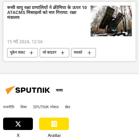
राष्ट्रीय सुरक्षा
वैश्विक आर्थिक स्थिरता
यूक्रेन
रूसी वायु रक्षा प्रणालियों ने क्रीमिया के ऊपर 10
ATACMS मिसाइलों को मार गिराया: रक्षा
यूक्रेन का जवाबी हमला
सामूहिक पश्चिम
मंत्रालय
शांति संधि
चीन
15 मई 2024, 12:56
यूक्रेन संकट
जो बाइडन
मास्को
संयुक्त राष्ट्र
पेंटागन
यूक्रेन का जवाबी हमला
जवाबी आक्रमण
रक्षा मंत्रालय (MoD)
रूस
रूसी सेना
यूक्रेन
क्रीमियन ब्रिज
क्रीमिया
ड्रोन
आतंकी हमले
भारत
आतंकवाद
आतंकवादी
राजनीति
विश्व
SPUTNIK स्पेशल
खेल
X
Arattai