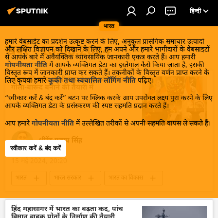
हिन्दी
भारत
हमारे वेबसाईट का प्रदर्शन उत्कृष्ट करने के लिए, अनुकूल प्रासंगिक समाचार उत्पादों
खबरें - 15.05.2024
और लक्षित विज्ञापन को दिखाने के लिए, हम अपने और हमारे भागीदारों के वेबसाइटों
से आपके बारे में अवैयक्तिक व्यावसायिक जानकारी एकत्र करते हैं। आप हमारी
गोपनीयता नीति
में आपके व्यक्तिगत डेटा का इस्तेमाल कैसे किया जाता है, इसकी
विस्तृत रूप में जानकारी प्राप्त कर सकते हैं। तकनीकों के विस्तृत वर्णन प्राप्त करने के
भारत की मदद से श्रीलंका देश में छोटे हथियार
लिए कृपया हमारे
कूकी तथा स्वचालित लॉगिंग नीति
पढ़िए।
गोला-बारूद बनाने की तैयारी में
“स्वीकार करें & बंद करें” बटन पर क्लिक करके आप उपरोक्त लक्ष्य पुरा करने के लिए
आपके व्यक्तिगत डेटा के प्रसंस्करण की स्पष्ट सहमति प्रदान करते हैं।
आप हमारे
गोपनीयता नीति
में उल्लेखित तरीकों से अपनी सहमति वापस ले सकते हैं।
धीरेंद्र प्रताप सिंह
स्वीकार करें & बंद करें
15 मई 2024, 20:20
भारत
भारत सरकार
भारत का विकास
आत्मनिर्भर भारत
श्रीलंका
हथियारों की आपूर्ति
आयात
हिंद महासागर में भारत का बढ़ता कद, पांच
विमान वाहक पोतों के निर्माण की तैयारी